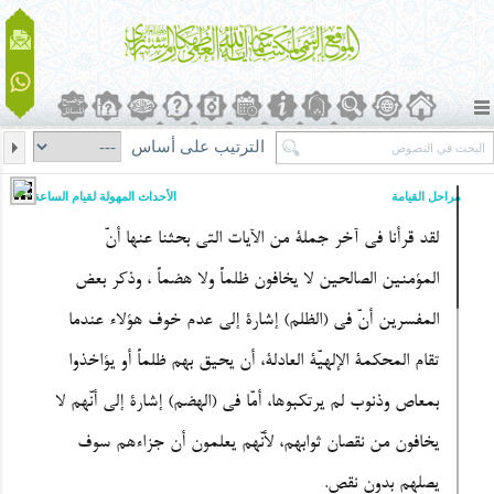
الترتيب على أساس
مراحل القیامة
الأحداث المهولة لقیام الساعة
لقد قرأنا فی آخر جملة من الآیات التی بحثنا عنها أنّ
المؤمنین الصالحین لا یخافون ظلماً ولا هضماً ، وذکر بعض
المفسرین أنّ فی (الظلم) إشارة إلى عدم خوف هؤلاء عندما
تقام المحکمة الإلهیّة العادلة، أن یحیق بهم ظلماً أو یؤاخذوا
بمعاص وذنوب لم یرتکبوها، أمّا فی (الهضم) إشارة إلى أنّهم لا
یخافون من نقصان ثوابهم، لأنّهم یعلمون أن جزاءهم سوف
یصلهم بدون نقص.