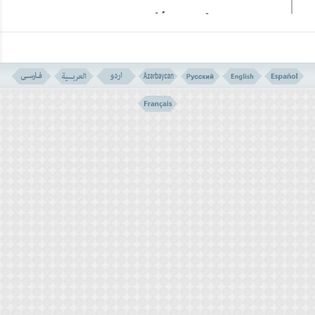
وقد ذکر البعض الآخر احتمالاً آخر:
الأول: إشارة إلى أنّهم لا یخشون ولا یخافون من ذهاب کل
حسناتهم، أمّا
الثانی:
فإشارة إلى أنّه لا یسمحون للخوف أن
یأخذ طریقه إلى قلوبهم حتى من نقص مقدار قلیل من تلک
الحسنات، لأنّ الحساب الإلهی دقیق.
کما یوجد احتمال آخر وهو أنّ هؤلاء المؤمنین الصالحین
یمکن أن یکونوا قد ارتکبوا زلات، وهم على یقین أنّه لا یکتب
فی صفحة أعمالهم أکثر من تلک الزلات التی ارتکبوها ،وإنّ
هذه الزلات لا تقللّ من ثواب أعمالهم الصالحة شیئاً، ولا یوجد
تناف بین التفاسیر المذکورة أعلاه ومن الممکن أن تکون
الجملة المذکورة أعلاه فی الآیة القرآنیة إشارة إلى جمیع
تلک المعانی.