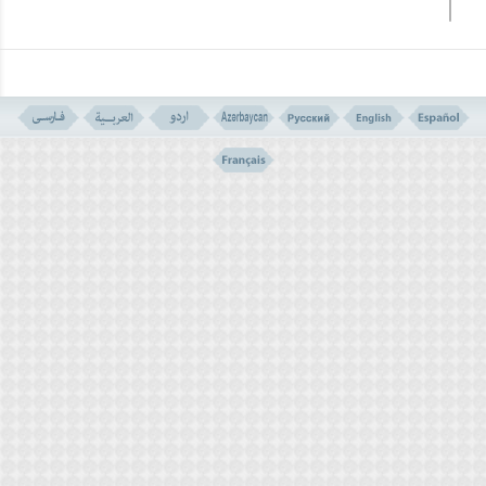
معنى الحیض
سبب النزول