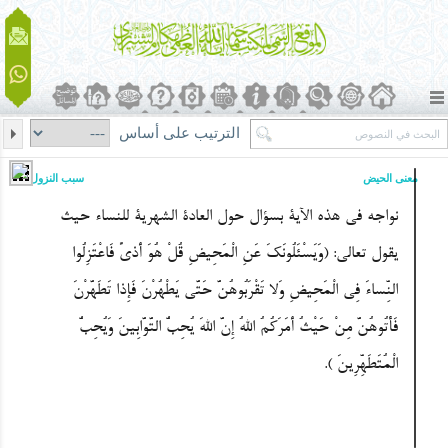
الترتيب على أساس
معنى الحیض
سبب النزول
نواجه فی هذه الآیة بسؤال حول العادة الشهریة للنساء حیث
یقول تعالى: (
وَیَسْئَلُونَکَ عَنِ الْمَحِیضِ قُلْ هُوَ أَذىً فَاعْتَزِلُوا
النِّساءَ فِی الْمَحِیضِ وَلا تَقْرَبُوهُنَّ حَتَّى یَطْهُرْنَ فَإِذا تَطَهَّرْنَ
فَأْتُوهُنَّ مِنْ حَیْثُ أَمَرَکُمُ اللهُ إِنَّ اللهَ یُحِبُّ التَّوَّابِینَ وَیُحِبُّ
الْمُتَطَهِّرِینَ
).