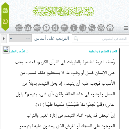
الترتيب على أساس
5. الحیاة الطاهرة والطیبة
3. الأرض الطیبة
وُصف التربة الطاهرة بالطیبات فی القرآن الکریم، فعندما یجب
على الإنسان غسل أو وضوء ما، لا یستطیع ذلک لسبب من
الأسباب فیجب علیه أن یتیمم، إذ یحل التیمم بدیلاً من
الغسل والوضوء فی هذه الحالة، ولکن بأی شیء یتیمم؟ یقول
تعالى: (
فَلَمْ تَجِدُوا ماءً فَتَیَمَّمُوا صَعِیداً طَیِّباً
) (1).
إنّ البعض قد یقوم اثناء التیمم فی إثارة الغبار والتراب
الموجود على السجاد أو الفرش الذی یمشون علیه لیتیمموا