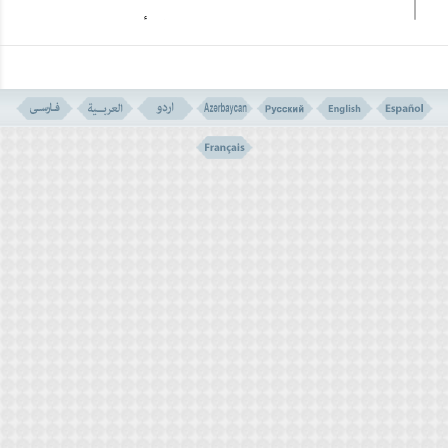
به، وهذا مخالف للصحة، إذ یستطیع الإنسان أن یعد قطعة
حجر مثلاً أو بلاط بمساحة (30 × 30) وأثناء الحاجة یتیمم
علیها، وفی الماضی حینما کانوا یزفون الفتاة إلى منزل زوجها
کانوا یضعون فی جهازها صحناً فیه تراب طاهر للتیمم، حتى
إذا لم تستطع لیلة الزفاف أن تغتسل أن تتیمم بدلاً من
ذلک، ولا یتمّ قضاء صلاتها بسبب ذلک.
1 . سورة المائدة، الآیة 6.
5. الحیاة الطاهرة والطیبة
3. الأرض الطیبة