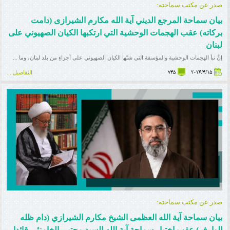
صدر عن مکتب سماحته:
بیان سماحة المرجع الدیني آية الله مکارم الشیرازی (دامت
برکاته) عقب الهجمات الوحشية التي ارتکبها الکيان الصهیوني علی
لبنان
إنَّ نبأ الهجمات الوحشية والمؤسفة التي شنّها الكيان الصهيوني على أجزاءٍ من بلد لبنان، وما ...
745
2026/4/15
التفاصيل ...
صدر عن مکتب سماحته:
بیان سماحة آیة الله العظمی الشیخ مکارم الشیرازي (دام ظله
الوارف) عقب إختیار سماحة آیة الله السید مجتبی الخامنئي قائدا