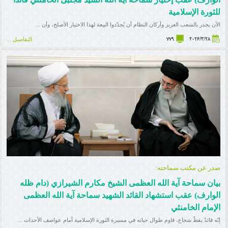
للثورة الإسلامیة
الآن يجدر بالشعب العزيز وأركان النظام أن يُجدّدوا البيعة لهذا الاختيار الأصلح، وأن ...
779
2026/3/28
التفاصيل ...
صدر عن مکتب سماحته:
بیان سماحة آیة الله العظمی الشیخ مکارم الشیرازي (دام ظله
الوارف) عقب استشهاد القائد الشهید سماحة آیة الله العظمی
الإمام الخامنئي
إنّه قائدٌ يقظٌ شجاع، قاوم طوال حياته في مسيرة الثورة الإسلامية أمام عواصف الأحداث ...