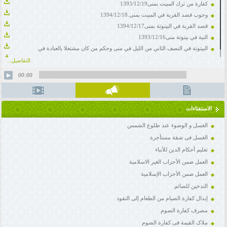
اضطراراً.1393/12/20
كفارة من ترك المبيت بمنى1393/12/19
وجوب قصد القربة في المبيت بمنى.1394/12/18
قصد القربة في البيتوتة بمنى1394/12/17
النية في بيتوتة منى1393/12/16
البيتوتة في النصف الثاني من الليل في منى وحكم من كان مشتغلا بالعبادة في
مكة.93/12/12
وجوب البيتوتة في النصف الثاني من الليل في منى وعدمه.1394/12/11
التفاصيل...
00:00
الاستفتاءات
المقدار الواجب من المبيت في منى ووقت النفر.93/12/25
)
mp3
(
الغسل و الوضوء عند طلوع الشمس
الغسل فی شقة مستأجرة
تعلیم أحکام الدین للأنباء
العمل ضمن الأحزاب الغیر الاسلامیة
العمل ضمن الأحزاب الإسلامیة
التدخین للصائم
إبدال کفارة الصیام من الطعام إلی النقود
مصرف کفارة الصوم
ملاک القیمة فی کفارة الصوم