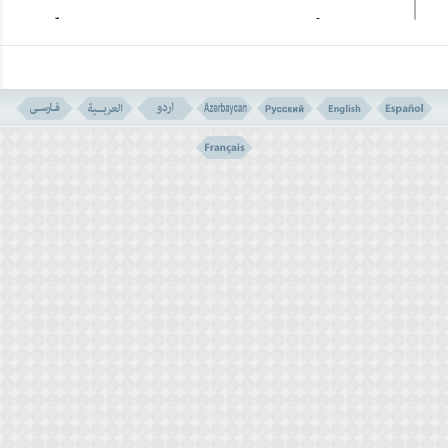
الصلح فی القرآن الکریم فی جمیع الموارد بالسلم والسلام إلاّ
مورداً واحداً، ولعل قوله تعالى: (
وَتَوَکَّلْ عَلَى اللهِ
) یکون بمعنى
أنّه مع قبول الصلح وإیقاف القتال، فإنّ التوکل على الله
ضروری، وکذلک الانتباه والحذر حتى لا یباغت العدو
المسلمین ویوقعوه فی الفخ، فقد تکون الهدنة فخاً لمباغتة
المسلمین من قبل العدو، فربما یلجؤون إلى ذلک کوسیلة
أخرى للتغلب والنصر، ولهذا فإنّه فی الوقت الذی یتم فیه
قبول السلم مع العدو، فیجب أن تتم المحافظة على حالة
الاستعداد والرقابة تجاه مؤامراتهم.
2. فی الآیة (35) من سورة محمد (صلى الله علیه وآله) نقرأ
ما یلی: (
فَلا تَهِنُوا وَتَدْعُوا إلى السَّلْمِ وَأَنْتُمُ الأَعْلَوْنَ وَاللهُ مَعَکُمْ
وَلَنْ یَتِرَکُمْ أَعْمالَکُمْ
). وقد وردت فی تفسیر عبارة (وتدعوا