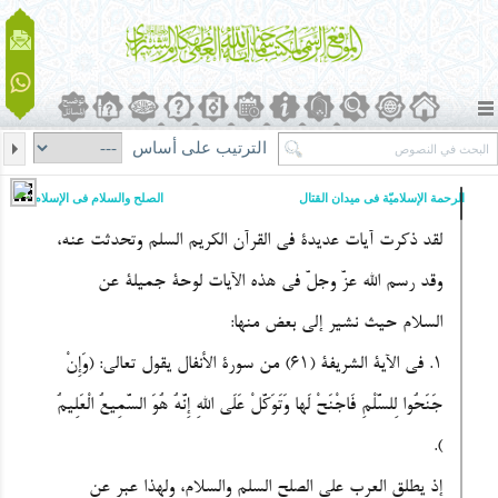
الترتيب على أساس
الرحمة الإسلامیّة فی میدان القتال
الصلح والسلام فی الإسلام
لقد ذکرت آیات عدیدة فی القرآن الکریم السلم وتحدثت عنه،
وقد رسم الله عزّ وجلّ فی هذه الآیات لوحة جمیلة عن
السلام حیث نشیر إلى بعض منها:
1. فی الآیة الشریفة (61) من سورة الأنفال یقول تعالى: (
وَإِنْ
جَنَحُوا لِلسَّلْمِ فَاجْنَحْ لَها وَتَوَکَّلْ عَلَى اللهِ إِنَّهُ هُوَ السَّمِیعُ الْعَلِیمُ
).
إذ یطلق العرب على الصلح السلم والسلام، ولهذا عبر عن