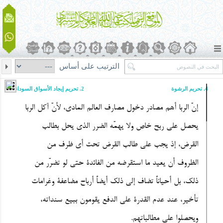
الترتيب على أساس
4. تحریم الرشوة
2. تحریم إیجاد الأسواق السوداء
إنّ الربا أهم مصادر دخول مصارف العالم المادی، لأنّ آکل الربا
یحصل على ربح خاص ولا یهمّه الضرر الذی یحل بطالب
القرض، إذ یجب على طالب القرض تحت أی ظرف من
الظروف أن یعید ما استقرضه من الفائدة حتى لو تضرّر من
ذلک، بل أحیاناً تضاف إلى ذلک أیضاً أرباح مضاعفة وغرامات
تأخیر، عند عدم القدرة على الدفع یقومون ببیع سنداته،
ویحصلوا على مطالباتهم.