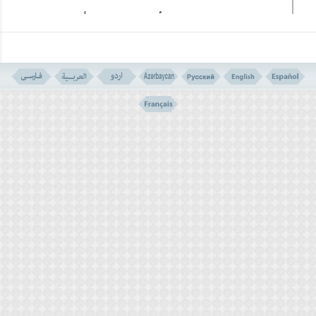
لذلک تزداد ثروات المرابی یوماً بعد یوم ویتزاید رأسماله
وأمثاله یوماً بعد یوم
ویزداد المقترضون فقراً یوماً بعد یوم بل تتدمر حیاتهم نتیجة
لذلک.
لقد حرم الإسلام مثل هذا النشاط غیر المشروع لأنّ المرابی
لا یقوم بأی عمل إیجابی، وهو یفکر فی کل الظروف بزیادة
ثروته ورأسماله بأی شکل من الاشکال، بل إنّه حاضر لوضع
دماء الناس فی زجاجة ویقوم بامتصاصها مثل العلق، دون أن
یرضى بأن یضیع ریال واحد من فائدته، وأنّ البنک العالمی
بمثل هذه القروض الربویة التی تصل فیها الفائدة على کل
دولار واحد عشرة أمثالها، یقوم هذا البنک بإذلال الشعوب
المستضعفة.