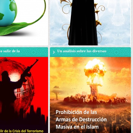
a salir de la
Un análisis sobre las diversas
orismo, desde el
dimensiones de la prohibición
del Ayatolá
de las armas de destrucción
azi
masiva desde el punto de vista
del Ayatolá Makarem Shirazi