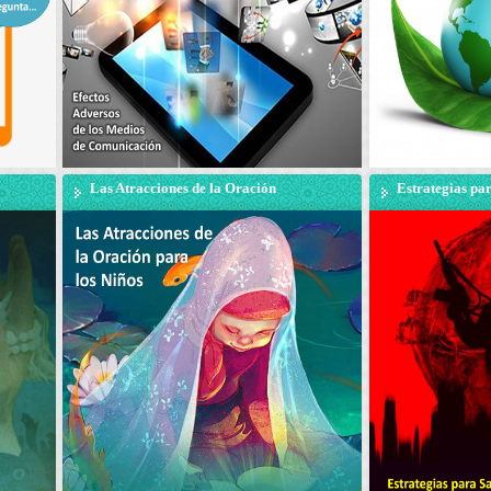
Las Atracciones de la Oración
Estrategias par
para los Niños
crisis del Terr
punto de vista 
Makarem Shir