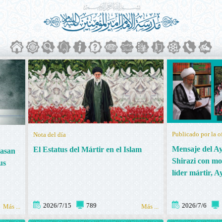
Nota del día
Mensaje del A
El Estatus del Mártir en el Islam
Hasan
Shirazi con mot
us
líder mártir, 
2026/7/15
789
2026/7/6
Más ...
Más ...