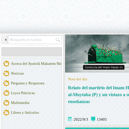
Acerca del Ayatolá Makarem Shirazi
Noticias
Nota del día:
Pregunta y Respuesta
Relato del martirio del Imam 
Leyes Prácticas
al-Muytaba (P) y un vistazo a s
enseñanzas
Multimedia
Libros y Artículos
2022/9/3
13405