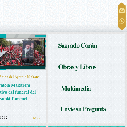
Publicado por la oficina del Ayatola Makarem Shirazi
yatolá Makarem
ivo del funeral del
Ayatolá Jamenei
1012
Más ...