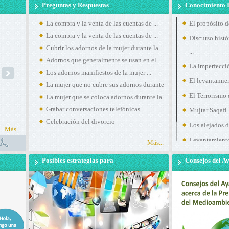
Preguntas y Respuestas
Conocimiento 
La compra y la venta de las cuentas de ...
El propósito d
La compra y la venta de las cuentas de ...
Discurso histó
Cubrir los adornos de la mujer durante la ...
...
Adornos que generalmente se usan en el ...
La imperfección
next
Los adornos manifiestos de la mujer ...
El levantamie
La mujer que no cubre sus adornos durante
El Terrorismo d
La mujer que se coloca adornos durante la
...
Grabar conversaciones telefónicas
Mujtar Saqafi
...
Celebración del divorcio
Los alejados de
Más...
Levantamient
Más...
Importancia de 
Posibles estrategias para
Consejos del 
defenderse contra la
Shirazi acerca 
dominación mediática del
preservación y 
Occidente
medioambient