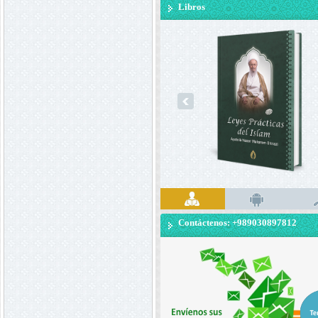
Libros
prev
Contáctenos: +989030897812