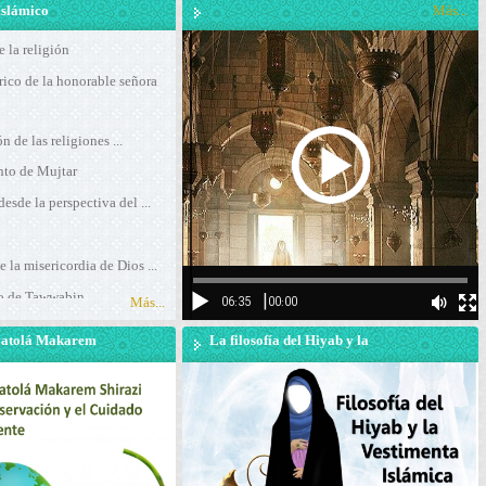
Islámico
Más...
e la religión
rico de la honorable señora
 de las religiones ...
nto de Mujtar
esde la perspectiva del ...
 la misericordia de Dios ...
o de Tawwabin
Más...
la unidad entre los ...
Ayatolá Makarem
La filosofía del Hiyab y la
de la
Vestimenta Islámica desde el
el cuidado del
punto de vista del Ayatolá
e
Makarem Shirazi