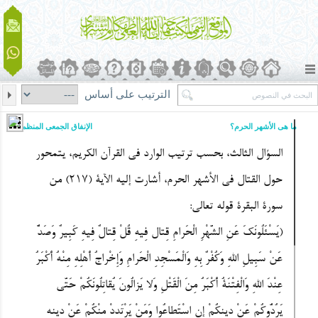
الترتيب على أساس
ما هی الأشهر الحرم؟
الإنفاق الجمعی المنظم
السؤال الثالث، بحسب ترتیب الوارد فی القرآن الکریم، یتمحور
حول القتال فی الأشهر الحرم، أشارت إلیه الآیة (217) من
سورة البقرة قوله تعالى:
(
یَسْئَلُونَکَ عَنِ الشَّهْرِ الْحَرامِ قِتال فِیهِ قُلْ قِتالٌ فِیهِ کَبِیرٌ وَصَدٌّ
عَنْ سَبِیلِ اللهِ وَکُفْرٌ بِهِ وَالْمَسْجِدِ الْحَرامِ وَإِخْراجُ أَهْلِهِ مِنْهُ أَکْبَرُ
عِنْدَ اللهِ وَالْفِتْنَةُ أَکْبَرُ مِنَ الْقَتْلِ وَلا یَزالُونَ یُقاتِلُونَکُمْ حَتَّى
یَرُدُّوکُمْ عَنْ دِینِکُمْ إِنِ اسْتَطاعُوا وَمَنْ یَرْتَدِدْ مِنْکُمْ عَنْ دِینِهِ