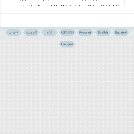
فَیَمُتْ وَهُوَ کافِرٌ فَأُولئِکَ حَبِطَتْ أَعْمالُهُمْ فِی الدُّنْیا وَالآخِرَةِ
وَأُولئِکَ أَصْحابُ النَّارِ هُمْ فِیها خالِدُونَ
).
ما هی الأشهر الحرم؟
الإنفاق الجمعی المنظم