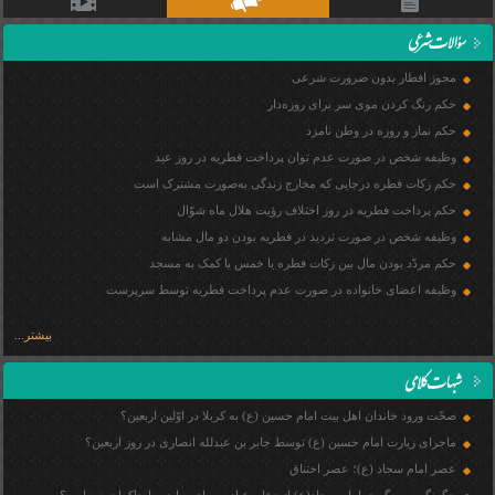
کتاب الضمان - جلسه 012 - 1404/08/04
)
mp3
(
مجوز افطار بدون ضرورت شرعی
حکم رنگ کردن موی سر برای روزه‌دار
حکم نماز و روزه در وطن نامزد
وظیفه شخص در صورت عدم توان پرداخت فطریه در روز عید
حکم زکات فطره درجایی که مخارج زندگی به‌صورت مشترک است
حکم پرداخت فطریه در روز اختلاف رؤیت هلال ماه شوّال
وظیفه شخص در صورت تردید در فطریه بودن دو مال مشابه
حکم مردّد بودن مال بین زکات فطره یا خمس یا کمک به مسجد
وظیفه اعضای خانواده در صورت عدم پرداخت فطریه توسط سرپرست
بیشتر...
صحّت ورود خاندان اهل ‏بیت امام حسین (ع) به کربلا در اوّلین اربعین؟
ماجرای زیارت امام حسین (ع) توسط جابر بن عبدلله انصاری در روز اربعین؟
عصر امام سجاد (ع)؛ عصر اختناق