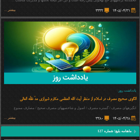
الحمدلله برنامههای حج بهخوبی پیش رفته است و این امر نتیجه تلاشها و مدیریت مناسب ...
بیشتر ...
3332
1405/04/31
یادداشت روز:
الگوی صحیح مصرف در اسلام از منظر آیت الله العظمی مکارم شیرازی مدّ ظلّه العالی
انگیزههای مصرف / گستره مصرف / اصول و شاخصههای مصرف صحیح / مصارف ممنوع
بیشتر ...
3380
1405/04/28
ماهنامه بلیغ؛ شماره 127