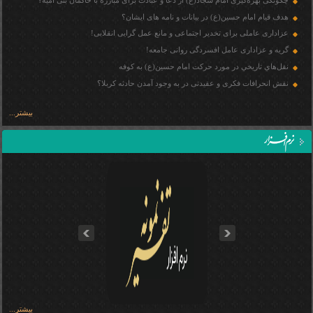
چگونگی بهره‌گيری امام سجاد(ع) از دعا و عبادت برای مبارزه با حاكمان بنی اميه؟
هدف قیام امام حسین(ع) در بیانات و نامه های ایشان؟
عزاداری عاملی برای تخدیر اجتماعی و مانع عمل گرایی انقلابی!
گریه و عزاداری عامل افسردگی روانی جامعه!
نقل‌هاي تاريخي در مورد حركت امام حسين(ع) به كوفه
نقش انحرافات فکری و عقیدتی در به وجود آمدن حادثه كربلا؟
بیشتر...
prev
next
بیشتر...