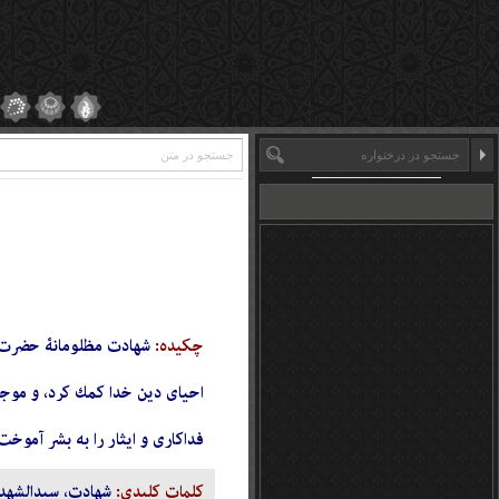
چکیده:
شهادت مظلومانۀ حضرت سید
احياى دين خدا كمك كرد، و موجب
فداكارى و ايثار را به بشر آموخت
کلمات کلیدی:
شهادت، سیدالشهدا(