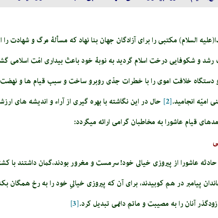
یه السلام) مكتبى را براى آزادگان جهان بنا نهاد كه مسألۀ مرگ و شهادت را ا
رشد و شكوفايى درخت اسلام گردید به نوبۀ خود باعث بيدارى امّت اسلامى گش
 و دستگاه خلافت اموى را با خطرات جدّى روبرو ساخت و سبب قيام‏ ها و نهضت‏
 اميّه انجاميد.
[2]
حال در این نگاشته با بهره گیری از آراء و اندیشه های ا
مدهای قیام عاشورا به مخاطبان گرامی ارائه می­گردد:
ی
 حادثه عاشورا از پيروزى خيالى خود! سرمست و مغرور بودند،گمان داشتند با كشتن 
اندان پيامبر در هم كوبيدند، براى آن كه پيروزى خيالىِ خود را به رخ همگان بك
زودگذر آنان را به مصيبت و ماتم دائمى تبديل كرد.
[3]