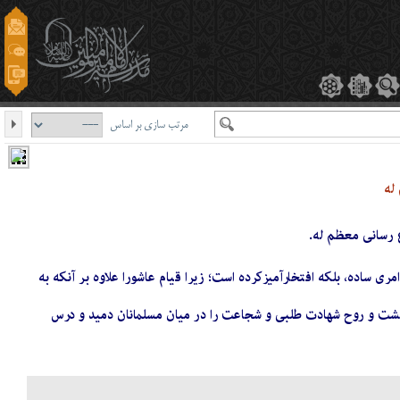
مرتب سازی بر اساس
 له
ع رسانی معظم له.
 ساده، بلكه افتخارآميزکرده است؛ زیرا قيام عاشورا علاوه بر آن‏كه به
گشت و روح شهادت‏ طلبى و شجاعت را در میان مسلمانان دميد و درس