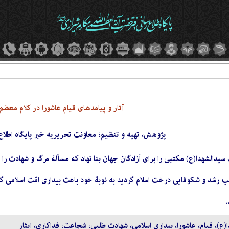
آثار و پیامدهای قیام عاشورا در کلام معظم
پژوهش، تهیه و تنظیم؛ معاونت تحریریه خبر پایگاه اطلا
الشهدا(ع) مكتبى را براى آزادگان جهان بنا نهاد كه مسألۀ مرگ و شهادت را امرى
 رشد و شكوفايى درخت اسلام گردید به نوبۀ خود باعث بيدارى امّت اسلامى 
.
ع)، قيام، عاشورا، بيدارى اسلامى، شهادت‏ طلبى، شجاعت، فداكارى، ايثار