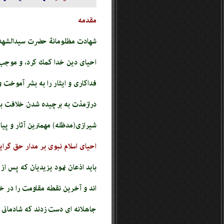
مقدمه
شهادت مظلومانۀ حضرت سیدالشهدا(عل
احياى دين خدا كمك كرد، و موجب 
فداكارى و ايثار را به بشر آموخت
درازمدّت به برچيده شدن خلافت بنى‏
شیرازی(مدظله) مهم­ترین آثار و پیا
احیای اسلام نبوی بر مدار حق گرای
باید اذعان نمود يزيديان كه پس از
‏اند و آخرين نقطه مقاومت را در خ
جاهلانه‏ اى دست زدند كه شادمانى 