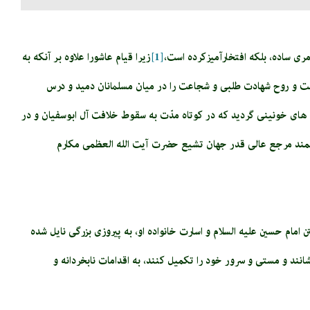
مرى ساده، بلكه افتخارآميزکرده است،
[1]
زیرا قيام عاشورا علاوه بر آن‏كه به
ت و روح شهادت‏ طلبى و شجاعت را در میان مسلمانان دميد و درس
 هاى خونينى گرديد كه در كوتاه مدّت به سقوط خلافت آل ابوسفيان و در
رزشمند مرجع عالی قدر جهان تشیع حضرت آیت الله العظمی مکارم
امام حسين عليه السلام و اسارت خانواده او، به پيروزى بزرگى نايل شده
شانند و مستى و سرور خود را تكميل كنند، به اقدامات نابخردانه و