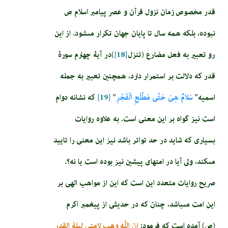
قدر مخصوص زمان نزول قرآن و عصر پيامبر اسلام ص
نبوده، بلكه همه سال تا پايان جهان تكرار مى‏شود. از این
رو تعبير به فعل مضارع (تنزل
[18]
)در آیۀ چهارم سورۀ
قدر كه دلالت بر استمرار دارد، هم­چنين تعبير به جمله
اسميه"
سَلامٌ هِيَ حَتَّى مَطْلَعِ الْفَجْرِ
"
[19]
كه نشانه دوام
است نيز گواه بر اين معنى است. به علاوه روايات
بسيارى كه شايد در حد تواتر باشد نيز اين معنى را تاييد
مى‏كند، ولى آيا در امت­هاى پيشين نيز بوده است يا نه؟.
صريح روايات متعدد اين است كه اين از مواهب الهى بر
اين امت مى‏باشد، چنان كه در حديثى از پيغمبر اكرم
(ص) آمده است كه فرمود:
ان اللَّه وهب لامتى ليلة القدر