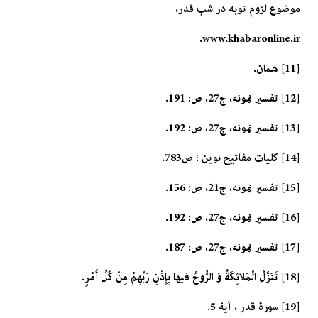
موضوع لزوم توبه در شب قدر،
www.khabaronline.ir.
[11] همان.
[12] تفسير نمونه، ج‏27، ص: 191.
[13] تفسير نمونه، ج‏27، ص: 192.
[14] كليات مفاتيح نوين ؛ ص783.
[15] تفسير نمونه، ج‏21، ص: 156.
[16] تفسير نمونه، ج‏27، ص: 192.
[17] تفسير نمونه، ج‏27، ص: 187.
[18] تَنَزَّلُ الْمَلائِكَةُ وَ الرُّوحُ فيها بِإِذْنِ رَبِّهِمْ مِنْ كُلِّ أَمْرٍ.
[19] سورۀ قدر ، آیۀ 5.