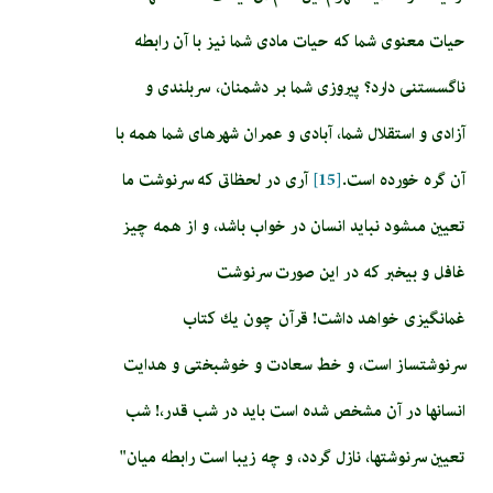
حيات معنوى شما كه حيات مادى شما نيز با آن رابطه
ناگسستنى دارد؟ پيروزى شما بر دشمنان، سربلندى و
آزادى و استقلال شما، آبادى و عمران شهرهاى شما همه با
آن گره خورده است.
[15]
آرى در لحظاتى كه سرنوشت ما
تعيين مى‏شود نبايد انسان در خواب باشد، و از همه چيز
غافل و بي­خبر كه در اين صورت سرنوشت
غم‏انگيزى خواهد داشت! قرآن چون يك كتاب
سرنوشت‏ساز است، و خط سعادت و خوشبختى و هدايت
انسان­ها در آن مشخص شده است بايد در شب قدر،! شب
تعيين سرنوشت­ها، نازل گردد، و چه زيبا است رابطه ميان"