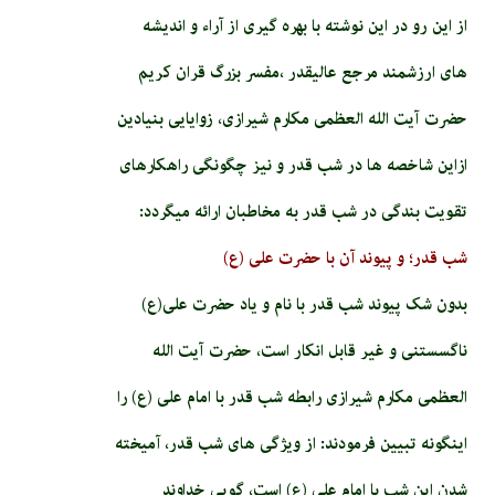
از این رو در این نوشته با بهره گیری از آراء و اندیشه
های ارزشمند مرجع عالی­قدر ،مفسر بزرگ قران کریم
حضرت آیت الله العظمی مکارم شیرازی، زوایایی بنیادین
ازاین شاخصه ها در شب قدر و نیز چگونگی راهکارهای
تقویت بندگی در شب قدر به مخاطبان ارائه می­گردد:
شب قدر؛ و پیوند آن با حضرت علی (ع)
بدون شک پیوند شب قدر با نام و یاد حضرت علی(ع)
ناگسستنی و غیر قابل انکار است، حضرت آیت الله
العظمی مکارم شیرازی رابطه شب قدر با امام علی (ع) را
اینگونه تبیین فرمودند: از ویژگی های شب قدر، آمیخته
شدن این شب با امام علی (ع) است، گویی خداوند