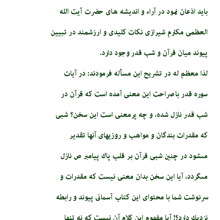
باید اذعان نمود در آراء و اندیشه های حضرت آیت الله
العظمی مکارم شیرازی نکات کلیدی و ارزشمند در تبیین
پیوند میان قرآن و شب قدر وجود دارد.
لذا معظم له در تشریح این مسأله فرمودند: در آيات
سوره قدر با صراحت اين معنى آمده است كه قرآن در
شب قدر نازل شده، و چه پرمعنى است اين سخن؟ شبى
كه مقدرات بندگان و مواهب و روزي­هاى آنها تقدير
مى‏شود در چنين شبى قرآن بر قلب پاك پيامبر ص نازل
مى‏گردد، آيا اين سخن بدان معنى نيست كه مقدرات و
سرنوشت شما با محتواى اين كتاب آسمانى پيوند و رابطه
نزديك دارد؟! آيا مفهوم اين كلام آن نيست كه نه تنها