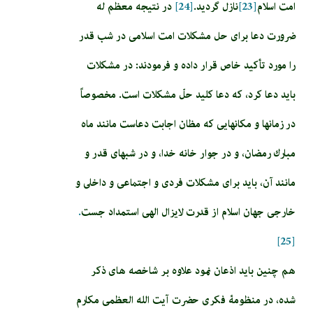
امت اسلام‏
[23]
نازل گردید.
[24]
در نتیجه معظم له
ضرورت دعا برای حل مشکلات امت اسلامی در شب قدر
را مورد تأکید خاص قرار داده و فرمودند: در مشكلات
بايد دعا كرد، كه دعا كليد حلّ مشكلات است. مخصوصاً
در زمان‏ها و مكان‏هايى كه مظان اجابت دعاست مانند ماه
مبارك رمضان، و در جوار خانه خدا، و در شب‏هاى قدر و
مانند آن، بايد براى مشكلات فردى و اجتماعى و داخلى و
خارجى جهان اسلام از قدرت لايزال الهى استمداد جست
.
[25]
هم چنین باید اذعان نمود علاوه بر شاخصه های ذکر
شده، در منظومۀ فکری حضرت آیت الله العظمی مکارم