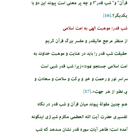
قرآن" و" شب قدر"؟ و چه پر معنى است پيوند اين دو با
يكديگر؟.
[16]
شب قدر؛ موهبت الهی به امت اسلامی
از منظر مرجع عالیقدر و مفسر بزرگ قرآن کریم
حقیقت شب قدر را باید در عنایت و موهبت خداوند به
امت اسلامی جستجو نمود؛«زیرا شب قدر شبی است
سراسر نور و رحمت و خير و بركت و سلامت و سعادت و
بى نظير از هر جهت».
[17]
هم چنین مقولۀ پیوند میان قرآن و شب قدر در نگاه
تفسیری حضرت آیت الله العظمی مکارم شیرازی اینگونه
آمده است؛ ظاهر آيات سوره قدر نشان مى‏دهد كه شب