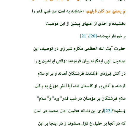
لم يعطها من كان قبلهم‏،
«خداوند به امت من شب قدر را
بخشيده و احدى از امت­هاى پيشين از اين موهبت
برخوردار نبودند»
[20]
،
[21]
حضرت آیت الله العظمی مکارم شیرازی در توصیف این
موهبت الهی اینگونه بیان فرمودند: وقتى ابراهيم ع را
در آتش نمرودى افكندند فرشتگان آمدند و بر او سلام
كردند، و آتش بر او گلستان شد، آيا آتش دوزخ به بركت
سلام فرشتگان بر مؤمنان در شب قدر" برد" و" سلام"
نمى‏شود؟
[22]
آرى اين نشانه عظمت امت محمد ص است
كه در آنجا بر خليل ع نازل مى‏شوند و در اينجا بر اين