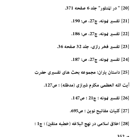
[20] " در المنثور" جلد 6 صفحه 371.
[21] تفسير نمونه، ج‏27، ص: 190.
[22] تفسير نمونه، ج‏27، ص: 186.
[23] تفسير فخر رازى، جلد 32 صفحه 36.
[24] تفسير نمونه، ج‏27، ص: 187.
[25] داستان ياران: مجموعه بحث هاى تفسيرى حضرت
آيت الله العظمى مكارم شيرازى (مدظله) ؛ ص127.
[26] تفسير نمونه ؛ ج‏21 ؛ ص147.
[27] كليات مفاتيح نوين ؛ ص695.
[28] اخلاق اسلامى در نهج البلاغه (خطبه متقين) ؛ ج‏1 ؛
ص352.