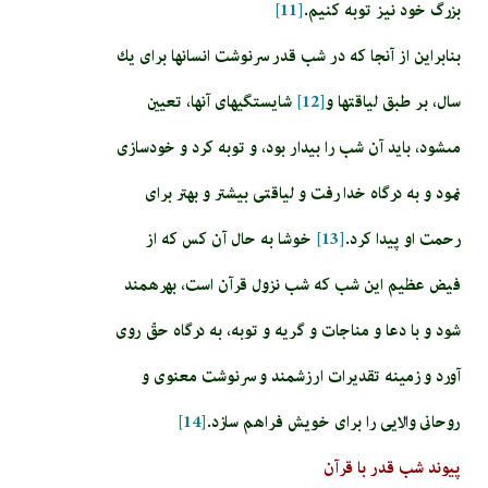
بزرگ خود نیز توبه کنیم.
[11]
بنابراین از آنجا كه در شب قدر سرنوشت انسان­ها براى يك
سال، بر طبق لياقت­ها و
[12]
شايستگي­هاى آنها، تعيين
مى‏شود، بايد آن شب را بيدار بود، و توبه كرد و خودسازى
نمود و به درگاه خدا رفت و لياقتى بيشتر و بهتر براى
رحمت او پيدا كرد.
[13]
خوشا به حال آن كس كه از
فيض عظيم اين شب كه شب نزول قرآن است، بهره‏مند
شود و با دعا و مناجات و گريه و توبه، به درگاه حقّ روى
آورد و زمينه تقديرات ارزشمند و سرنوشت معنوى و
روحانى والايى را براى خويش فراهم سازد.
[14]
پیوند شب قدر با قرآن