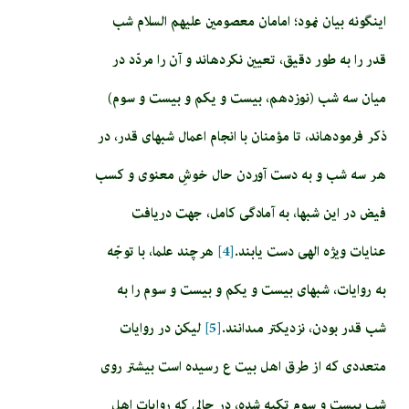
اینگونه بیان نمود؛ امامان معصومين عليهم السلام شب
قدر را به طور دقيق، تعيين نكرده‏اند و آن را مردّد در
ميان سه شب (نوزدهم، بيست و يكم و بيست و سوم)
ذكر فرموده‏اند، تا مؤمنان با انجام اعمال شب‏هاى قدر، در
هر سه شب و به دست آوردن حال خوشِ معنوى و كسب
فيض در اين شب‏ها، به آمادگى كامل، جهت دريافت
عنايات ويژه الهى دست يابند.
[4]
هرچند علما، با توجّه
به روايات، شب‏هاى بيست و يكم و بيست و سوم را به
شب قدر بودن، نزديك­تر مى‏دانند.
[5]
لیکن در روايات
متعددى كه از طرق اهل بيت ع رسيده است بيشتر روى
شب بيست و سوم تكيه شده، در حالى كه روايات اهل