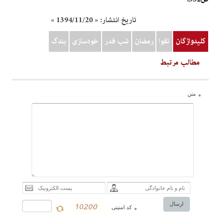
تاریخ انتشار:
« 1394/11/20 »
کلیدواژگان
تقوا
رمضان
شب قدر
خودسازي
بندگ
مطالب مرتبط
متن
*
ارسال
کد امنیتی
*