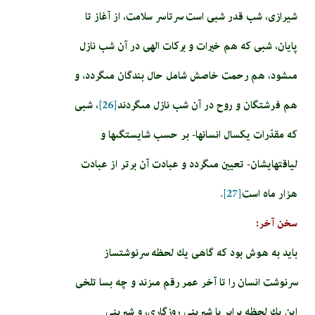
شیرازی، شب قدر شبى است سرتاسر سلامت، از آغاز تا
پايان، شبی که هم خيرات و بركات الهى در آن شب نازل
مى‏شود، هم رحمت خاصش شامل حال بندگان مى‏گردد، و
هم فرشتگان و روح در آن شب نازل مى‏گردند
[26]
، شبى
كه مقدّرات يكسال انسان­ها- بر حسب شايستگى‏ها و
لياقت‏هايشان- تعيين مى‏گردد و عبادت آن برتر از عبادت
هزار ماه است
[27].
سخن آخر:
باید به هوش بود كه گاهى يك لحظه سرنوشت‏ساز
سرنوشت انسان را تا آخر عمر رقم مى‏زند و چه بسا تلخى
اين يك لحظه برابر با شيرينى روزگارى، و شيرينى