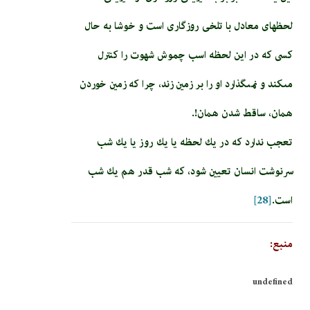
لحظه‏اى معادل با تلخى روزگارى است و خوشا به حال
كسى كه در اين لحظه اسب چموش شهوت را كنترل
مى‏كند و نمى‏گذارد او را بر زمين زند، چرا كه زمين خوردن
همان، ساقط شدن همان!.
تعجب ندارد كه در يك لحظه يا يك روز يا يك شب
سرنوشت انسان تعيين شود، كه شب قدر هم يك شب
است.
[28]
منبع:
undefined