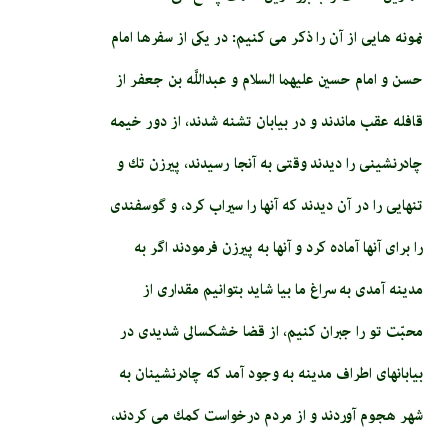
نمونه هايى از آن را ذكر مى‏ كنيم: در يكى از سفرها امام‏
حسن‏ و امام حسين عليهما السلام و عبداللَّه بن جعفر از
قافله عقب ماندند و در بيابان تشنه شدند، از دور خيمه
چادرنشينى را ديدند وقتى به آنجا رسيدند، پيرزن تك و
تنهايى را در آن ديدند كه آنها را سيراب كرد، و گوسفندى
را براى آنها آماده كرد و آنها به پيرزن فرمودند اگر به
مدينه آمدى به سراغ ما بيا شايد بتوانيم مقدارى از
محبّت تو را جبران كنيم، از قضا خشكسالى شديدى در
بيابان‏هاى اطراف مدينه به وجود آمد كه چادرنشينان به
شهر هجوم آوردند و از مردم درخواست كمك مى‏ كردند،