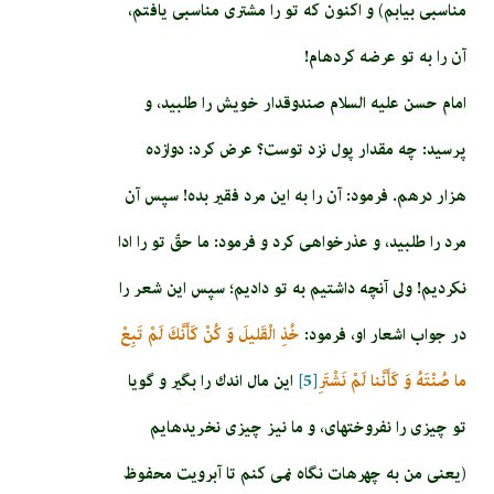
مناسبى بيابم) و اكنون كه تو را مشترى مناسبى يافتم،
آن را به تو عرضه كرده‏ام!
امام حسن عليه السلام صندوق­دار خويش را طلبيد، و
پرسيد: چه مقدار پول نزد توست؟ عرض كرد: دوازده
هزار درهم. فرمود: آن را به اين مرد فقير بده! سپس آن
مرد را طلبيد، و عذرخواهى كرد و فرمود: ما حقّ تو را ادا
نكرديم! ولى آنچه داشتيم به تو داديم؛ سپس اين شعر را
در جواب اشعار او، فرمود:
خُذِ الْقَليلَ وَ كُنْ كَأَنَّكَ لَمْ تَبِعْ‏
ما صُنْتَهُ وَ كَأَنَّنا لَمْ نَشْتَرِ
[5]
اين مال اندك را بگير و گويا
تو چيزى را نفروخته‏اى، و ما نيز چيزى نخريده‏ايم
(يعنى من به چهره‏ات نگاه نمى‏ كنم تا آبرويت محفوظ