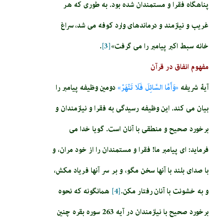
پناهگاه فقرا و مستمندان شده بود. به طورى كه هر
غريب و نيازمند و درمانده‏اى وارد كوفه مى‏ شد، سراغ
خانه سبط اكبر پيامبر را مى ‏گرفت»
[3]
.
مفهوم انفاق در قرآن
آيۀ شريفه‏
«وَأَمَّا السَّائِلَ فَلَا تَنْهَرْ»
دومين وظيفه پيامبر را
بيان مى‏ كند. اين وظيفه رسيدگى به فقرا و نيازمندان و
برخورد صحيح و منطقى با آنان است. گويا خدا مى
‏فرمايد: اى پيامبر ما! فقرا و مستمندان را از خود مران، و
با صداى بلند با آنها سخن مگو، و بر سر آنها فرياد مكش،
و به خشونت با آنان رفتار مكن.
[4]
همان‏گونه كه نحوه
برخورد صحيح با نيازمندان در آيه 263 سوره بقره چنين