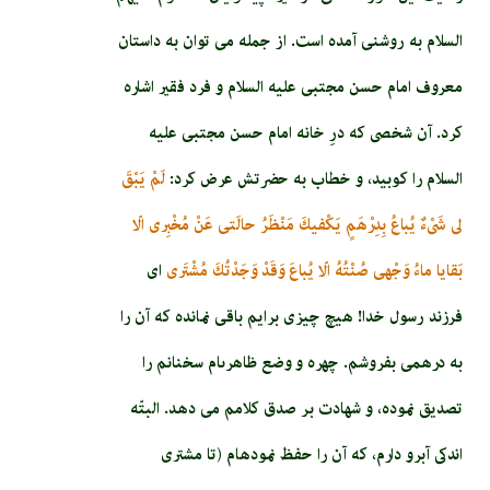
السلام به روشنى آمده است. از جمله مى ‏توان به داستان
معروف امام‏ حسن‏ مجتبى عليه السلام و فرد فقير اشاره
كرد. آن شخصى که درِ خانه امام حسن مجتبى عليه
السلام را كوبيد، و خطاب به حضرتش عرض كرد:
لَمْ يَبْقَ
لى‏ شَىْ‏ءٌ يُباعُ بِدِرْهَمٍ‏ يَكْفيكَ مَنْظَرُ حالَتى‏ عَنْ مُخْبِرى‏ الّا
بَقايا ماءُ وَجْهى‏ صُنْتُهُ‏ الّا يُباعَ وَقَدْ وَجَدْتُكَ مُشْتَرى‏
اى
فرزند رسول خدا! هيچ چيزى برايم باقى نمانده كه آن را
به درهمى بفروشم. چهره و وضع ظاهرى‏ام سخنانم را
تصديق نموده، و شهادت بر صدق كلامم مى ‏دهد. البتّه
اندكى آبرو دارم، كه آن را حفظ نموده‏ام (تا مشترى