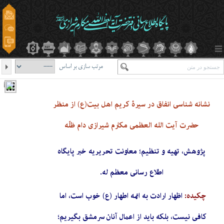
مرتب سازی بر اساس
نشانه شناسی انفاق در سیرۀ کریم اهل بیت(ع) از منظر
حضرت آیت الله العظمی مکارم شیرازی دام ظلّه
پژوهش، تهیه و تنظیم؛ معاونت تحریریه خبر پایگاه
اطلاع رسانی معظم له.
چکیده:
اظهار ارادت به ائمه اطهار (ع) خوب است، اما
کافی نیست، بلکه باید از اعمال آنان سرمشق بگیریم؛