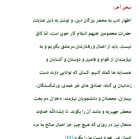
سخن آخر:
ااظهار ادب به محضر بزرگان دين، و توسّل به ذيل عنايات
حضرات معصومين عليهم السلام كار خوبى است، امّا كافى
نيست. بايد از اعمال و رفتارشان سرمشق بگيريم و به
نيازمندان از اقوام و فاميل و دوستان و آشنايان و
همسايه‏ ها كمك كنيم. كسانى كه توانايى دارند دست
زندانيان بى‏ گناه، تصادفى ‏هاى غير عمدى، ورشكستگان،
بيماران، محصلان و دانشجويان نيازمند، دختران دم بخت
معطل جهيزيه و مانند آن را بگيرند، تا إن‏شاءاللَّه خداوند
متعال نيز در روزى كه هيچ چيز جز اعمال صالح به درد
انسان نمى‏ خورد دست ما را بگيرد.
[15]