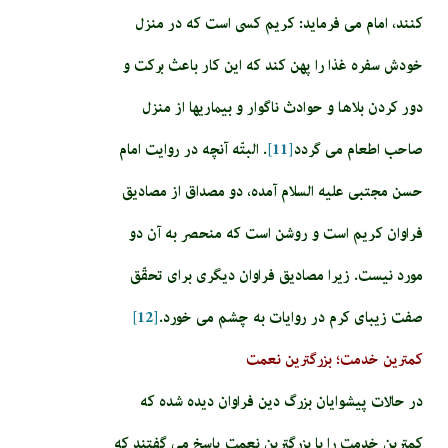
كنند، امام مى‏ فرمايد: كريم كسى است كه در منزل
خودش سفره غذا را پهن كند كه اين كار باعث بركت و
دور كردن بلاها و حوادث ناگوار و بيماريها از منزل
صاحب اطعام مى‏ گردد
[11]
. البتّه آنچه در روايت امام
حسن مجتبى عليه السلام آمده، دو مصداق از مصاديق
فراوان كريم است و روشن است كه منحصر به آن دو
مورد نيست. زيرا مصاديق فراوان ديگرى براى تحقّق
صفت زيباى كرم در روايات به چشم مى‏ خورد.
[12]
کمترین خدمت؛ بزرگترین نعمت
در حالات پيشوايان بزرگ دين فراوان ديده شده كه
كمترين خدمت را با بزرگ‏ترين نعمت پاسخ مى‏ گفتند كه