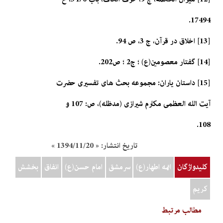
17494.
[13] اخلاق در قرآن، ج 3، ص 94.
[14] گفتار معصومين(ع) ؛ ج‏2 ؛ ص202.
[15] داستان ياران: مجموعه بحث هاى تفسيرى حضرت
آيت الله العظمى مكارم شيرازى (مدظله)، ص: 107 و
108.
تاریخ انتشار:
« 1394/11/20 »
کلیدواژگان
ائمه اطهار(ع)
سرمشق
امام حسن(ع)
انفاق
بخشش
کريم
مطالب مرتبط