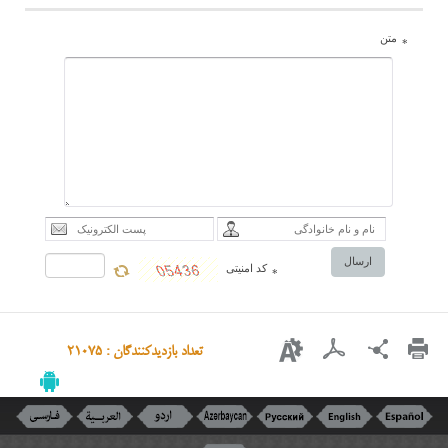
متن
*
ارسال
کد امنیتی
*
تعداد بازدیدکنندگان : 21075