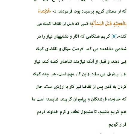
كه از معناى كريم پرسيده بود، فرمودند: 1-
«الْابْتِداءُ
بِالْعَطِيَّةِ قَبْلَ الْمَسْأَلَةِ
؛ كسى كه قبل از تقاضا كمك مى‏
كند».
[8]
كريم هنگامى كه آثار و نشانه‏هاى نياز را در
شخصى مشاهده مى‏ كند، فرصت سؤال و تقاضاى كمك
نمى‏ دهد، و قبل از آنكه نيازمند تقاضاى كمك كند، نياز
او را برطرف مى‏ سازد. واين كار مهم است، هر چند كمك
كردن به فقير پس از تقاضا نيز كار با ارزشى است. حال
كه خداوند، فرشتگان و پيامبران كريمند، شايسته است ما
هم كريم باشيم، تا مشمول لطف و كرم خداوند كريم
قرار گيريم.