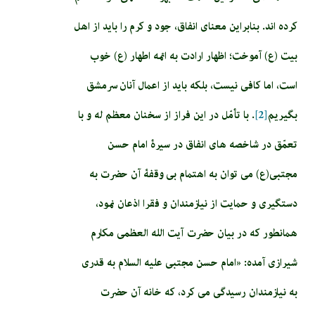
کرده اند. بنابراین معنای انفاق، جود و کرم را باید از اهل
بیت (ع) آموخت؛ اظهار ارادت به ائمه اطهار (ع) خوب
است، اما کافی نیست، بلکه باید از اعمال آنان سرمشق
بگیریم
[2]
. با تأمّل در این فراز از سخنان معظم له و با
تعمّق در شاخصه های انفاق در سیرۀ امام حسن
مجتبی(ع) می توان به اهتمام بی وقفۀ آن حضرت به
دستگیری و حمایت از نیازمندان و فقرا اذعان نمود،
همانطور که در بیان حضرت آیت الله العظمی مکارم
شیرازی آمده: «امام‏ حسن‏ مجتبى عليه السلام به قدرى
به نيازمندان رسيدگى مى ‏كرد، كه خانه آن حضرت