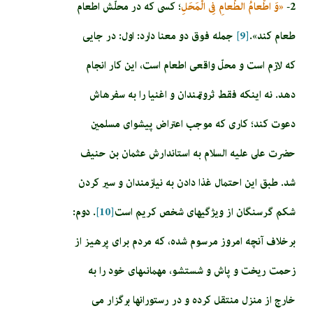
2-
«وَ اطْعامُ الطَّعامِ فِى الْمَحَلِ‏
؛ كسى كه در محلّش اطعام
طعام كند».
[9]
جمله فوق دو معنا دارد: اول: در جايى
كه لازم است و محلّ واقعى اطعام است، اين ‏كار انجام
دهد. نه اينكه فقط ثروتمندان و اغنيا را به سفره‏اش
دعوت كند؛ كارى كه موجب اعتراض پيشواى مسلمين
حضرت على عليه السلام به استاندارش عثمان بن حنيف
شد. طبق اين احتمال غذا دادن به نيازمندان و سير كردن
شكم گرسنگان از ويژگي­هاى شخص كريم است
[10]
. دوم:
برخلاف آنچه امروز مرسوم شده، كه مردم براى پرهيز از
زحمت ريخت و پاش و شستشو، مهمانى‏هاى خود را به
خارج از منزل منتقل كرده و در رستورانها برگزار مى‏