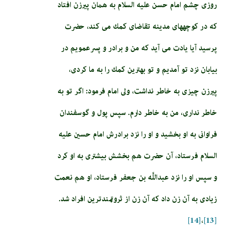
روزى چشم امام‏ حسن‏ عليه السلام به همان پيرزن افتاد
كه در كوچه‏هاى مدينه تقاضاى كمك مى‏ كند، حضرت
پرسيد آيا يادت مى‏ آيد كه من و برادر و پسرعمويم در
بيابان نزد تو آمديم و تو بهترين كمك را به ما كردى،
پيرزن چيزى به خاطر نداشت، ولى امام فرمود: اگر تو به
خاطر ندارى، من به خاطر دارم. سپس پول و گوسفندان
فراوانى به او بخشيد و او را نزد برادرش امام حسين عليه
السلام فرستاد، آن حضرت هم بخشش بيشترى به او كرد
و سپس او را نزد عبداللَّه بن جعفر فرستاد، او هم نعمت
زيادى به آن زن داد كه آن زن از ثروتمندترين افراد شد.
[14]
،
[13]