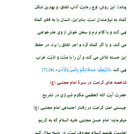
بماند). اين روش، اوج رعايت آداب انفاق، و بهترين شكل
كمك به نيازمندان است. بنابراين، انسان يا به فقير كمك
نمى‏ كند و با كلام نرم و سخن خوش از وى عذرخواهى
مى ‏كند. و يا اگر كمك كرد و اجر انفاق را برد، در حفظ
اين حسنه تلاش مى ‏كند و آن را با منّت و اذيّت خراب
نمى‏ كند
«لَاتُبْطِلُوا صَدَقَاتِكُمْ بِالْمَنِّ وَالْأَذَى
»
.[6]
،
[7]
شاخصه های کرامت در سیرۀ امام مجتبی (ع)
حضرت آیت الله العظمی مکارم شیرازی در تشریح
چیستی اصل کرامت در رفتار اجتماعی امام مجتبی (ع)
می­فرماید: امام‏ حسن‏ مجتبى عليه السلام كه به كريم
اهل‏بيت عليهم السلام معروف است، در پاسخ سؤال كسى