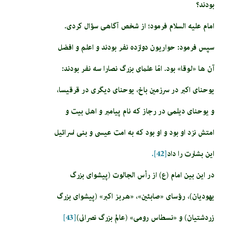
بودند؟
امام عليه السلام فرمود؛ از شخص آگاهى سؤال كردى.
سپس فرمود: حواريون دوازده نفر بودند و اعلم و افضل
آن ها «لوقا» بود. امّا علماى بزرگ نصارا سه نفر بودند:
يوحناى اكبر در سرزمين باخ، يوحناى ديگرى در قرقيسا،
و يوحناى ديلمى در رجاز كه نام پيامبر و اهل بيت و
امتش نزد او بود و او بود كه به امت عيسى و بنى اسرائيل
اين بشارت را داد
[42].
در این بین امام (ع) از رأس الجالوت (پيشواى بزرگ
يهوديان)، رؤساى «صابئين»، «هربز اكبر» (پيشواى بزرگ
زردشتيان) و «نسطاس رومى» (عالم بزرگ نصرانى)
[43]