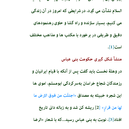
السلام نشأت مى گيرد، در شرايطى كه امروز در آن زندگى
مى كنيم، بسيار سازنده و راه گشا و حاوى رهنمودهاى
دقيق و ظريفى در برخورد با مكتب ها و مذاهب مختلف
است
[1]
.
منشأ شکل گیری حکومت بنی عباس
در وهلۀ نخست باید گفت پس از آنکه با قيام ايرانيان و
رزمندگان شجاع خراسان به سركردگى ابومسلم، اموی ها
اين شجره خبيثه به مصداق‏
«اجتثّت من فوق الارض ما
لها من قرارٍ» [
2] ريشه كن شد و به زباله دانى تاريخ
افتاد
[3]
، نوبت به بنى عباس رسيد...که با شعار «الرضا