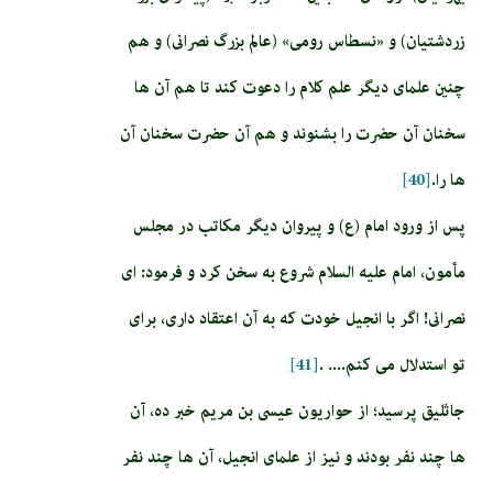
زردشتيان) و «نسطاس رومى» (عالم بزرگ نصرانى) و هم
چنين علماى ديگر علم كلام را دعوت كند تا هم آن ها
سخنان آن حضرت را بشنوند و هم آن حضرت سخنان آن
ها را.
[40]
پس از ورود امام (ع) و پیروان دیگر مکاتب در مجلس
مأمون، امام عليه السلام شروع به سخن كرد و فرمود: اى
نصرانى! اگر با انجيل خودت كه به آن اعتقاد دارى، براى
تو استدلال می كنم‏.... .
[41]
جاثليق پرسید؛ از حواريون عيسى بن مريم خبر ده، آن
ها چند نفر بودند و نيز از علماى انجيل، آن ها چند نفر