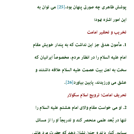
پوشش ظاهرى چه صورتى پنهان بود،
[25]
می توان به
این امور اشاره نمود؛
تخریب و تحقیر امامت
1. مأمون هدفى جز اين نداشت كه به پندار خويش مقام
امام عليه السلام را در انظار مردم، مخصوصاً ايرانيان كه
سخت به اهل بيت عصمت عليه السلام علاقه داشتند و
عشق مى ورزيدند، پایین بیاورد
[26]
.
تحریف امامت؛ ترویج اسلام سکولار
2. او مى خواست مقام والاى امام هشتم عليه السلام را
تنها در بُعد علمى منحصر كند و تدريجاً او را از مسائل
سياسى كنار بزند و چنين نشان دهد كه حضرت مرد عالمى