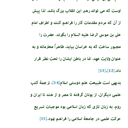
اوست كه مى تواند رهبر اين انقلاب بزرگ باشد. لذا پيش
از آن كه مردم مقدمات كار را فراهم كنند و اطراف امام
على بن موسى الرضا عليه السلام را بگيرند، حضرت را
مجبور ساخت كه به خراسان بيايد، ظاهراً محترمانه و به
عنوان ولايت عهد، امّا در باطن ايشان را تحت نظر قرار
داد.
[12]
،
[13]
بدیهی است طبيعت علم دوستى اسلام‏
[14]
، ترجمۀ كتب
علمى ديگران، از يونان گرفته تا مصر و از هند تا ايران و
روم، به زبان تازى كه زبان اسلامى‏ بود موجبات تسریع
حرکت علمی در جامعۀ اسلامی را فراهم نمود.
[15]