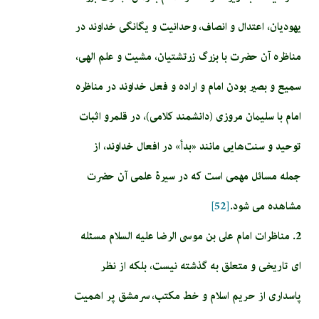
يهوديان، اعتدال و انصاف، وحدانیت و یگانگی خداوند در
مناظره آن حضرت با بزرگ زرتشتيان، مشیت و علم الهي،
سميع و بصير بودن امام و اراده و فعل خداوند در مناظره
امام با سليمان مروزى (دانشمند كلامى)، در قلمرو اثبات
توحيد و سنت‌هايي مانند «بدأ» در افعال خداوند، از
جمله مسائل مهمی است که در سیرۀ علمی آن حضرت
مشاهده می شود.
[52]
2. مناظرات امام على بن موسى الرضا عليه السلام مسئله
اى تاريخى و متعلق به گذشته نيست، بلكه از نظر
پاسدارى از حريم اسلام و خط مكتب، سرمشق پر اهميت