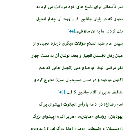
نیز تأییداتی برای پاسخ های خود دریافت می کرد به
نحوی که در پایان جاثليق اقرار نمود؛ آن چه از انجيل
نقل كردى، ما به آن معترفيم.
[44]
سپس امام عليه السلام سؤالات ديگرى درباره انجيل و از
ميان رفتن نخستين انجيل و بعد، نوشتن آن به دست چهار
نفر مرقس، لوقا، يوحنا و متى (انجيل هايى كه هم
اكنون موجود و در دست مسيحيان است) مطرح كرد و
تناقض هايى از كلام جاثليق گرفت.
[45]
امام رضا(ع) در ادامه با رأس الجالوت (پيشواى بزرگ
يهوديان)، رؤساى «صابئين»، «هربز اكبر» (پيشواى بزرگ
زردشتيان) و «نسطاس رومى» (عالم بزرگ نصرانى) به ویژه