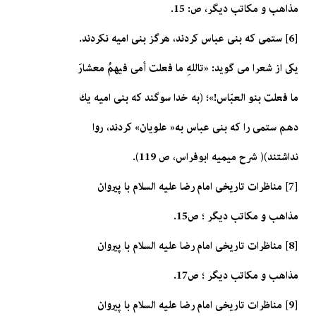
مذاهب و مكاتب ديگر، ص: 15.
[6] ستمى كه بنى عباس كردند، هرگز بنى اميه نكردند.
يكى از شعرا مى گويد: «تاللهِ ما فعلت أمى فيهمُ‏ معشارَ
ما فعلت بنو العبّاس!»؛ (به خدا سوگند كه بنى اميه يك
دهم ستمى را كه بنى عباس به« علويان» كردند، روا
نداشتند)( شرح ميميه ابوفراس، ص 119).
[7] مناظرات تاريخى امام رضا عليه السلام با پيروان
مذاهب و مكاتب ديگر ؛ ص15.
[8] مناظرات تاريخى امام رضا عليه السلام با پيروان
مذاهب و مكاتب ديگر ؛ ص17.
[9] مناظرات تاريخى امام رضا عليه السلام با پيروان