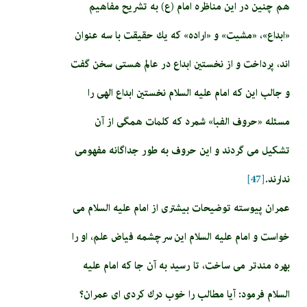
هم چنین در این مناظره امام (ع) به تشريح مفاهيم
«ابداع»، «مشيت» و «اراده» كه يك حقيقت با سه عنوان
اند، پرداخت و از نخستين ابداع در عالم هستى‏ سخن گفت
و جالب اين كه امام عليه السلام نخستين ابداع الهى را
مسئله «حروف الفبا» شمرد كه كلمات همگى از آن
تشكيل مى گردند و اين حروف به طور جداگانه مفهومى
ندارند.
[47]
عمران پيوسته توضيحات بيشترى از امام عليه السلام مى
خواست و امام عليه السلام اين سرچشمه فياض علم، او را
بهره مندتر مى ساخت، تا رسيد به آن جا كه امام عليه
السلام فرمود: آيا مطالب را خوب درك كردى اى عمران؟