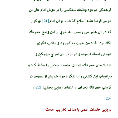
فرهنگى موجود وظيفه سنگينى را بر دوش امام على بن
موسى الرضا عليه السلام گذاشت، و آن امام‏
[21]
بزرگوار
كه در آن عصر مى زيست، به خوبى از اين وضع خطرناك
آگاه بود. لذا دامن همت به كمر زد و انقلاب فكرى
عميقى ايجاد فرمود، و در برابر اين امواج سهمگين و
تندبادهاى خطرناك، اصالت جامعه اسلامى را حفظ كرد و
سرانجام، اين كشتى را با لنگر وجود خويش از سقوط در
گرداب خطرناك انحراف و التقاط رهايى بخشيد.
[22]
،
[23]
برپایی جلسات علمی با هدف تخریب امامت