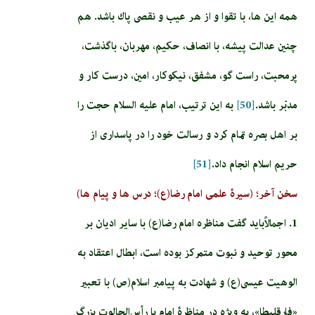
همه اين ها، با تقوا و از هر عيب و نقصى پاك باشد. هم
چنين عدالت پيشه، با انصاف، حكيم، مهربان، باگذشت،
پرمحبت، راست گو، مشفق، نيكوكار، امين، درست كار و
مدبّر باشد.
[50]
به اين ترتيب، امام عليه السلام حجت را
بر اهل بصره تمام كرد و رسالت خود را در پاسدارى از
حريم اسلام انجام داد.
[51]
سخن آخر؛ (سیرۀ علمی امام رضا(ع)؛ درس ها و پیام ها)
1. اجمالاًباید گفت مناظره امام رضا(ع) با سایر ادیان بر
محور توحيد و نبوت متمرکز بوده است، ابطال اعتقاد به
الوهيت عيسي(ع)‌ و شهادت به پيامبر اسلام(ص) با تعبير
«فارقلیطا»، به ویژه در مناظرۀ امام با رأس‌الجالوت بزرگ