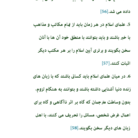
داده مى شد.
[56]
5. علماى اسلام در هر زمان بايد از تمام مكاتب و مذاهب
با خبر باشند و بايد بتوانند با منطق خود آن ها با آنان
سخن بگويند و برترى آيين اسلام را بر هر مكتب ديگر
اثبات كنند.
[57]
6. در ميان علماى اسلام بايد كسانى باشند كه با زبان هاى
زنده دنيا آشنايى داشته باشند و بتوانند به هنگام لزوم،
بدون وساطت مترجمان كه گاه بر اثر ناآگاهى و گاه براى
اعمال غرض شخصى، مسائل را تحريف مى كنند، با اهل
زبان هاى ديگر سخن بگويند.
[58]