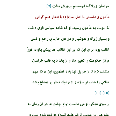
خراسان و زادگاه ابومسلم پرورش يافت.
[9]
مأمون و دشمنی با اهل بیت(ع) با شعار علم گرایی
لذا نوبت به مأمون رسيد. او كه شامه سياسى قوى داشت
و بسيار زيرك و هوشيار و در عين حال، بى رحم و قسى
القلب بود، براى اين كه بر اين انقلاب ها پيشى بگيرد، فوراً
مركز حكومت را تغيير داد و از بغداد به قلب خراسان
منتقل كرد تا از طريق تهديد و تطميع، اين مركز مهم
انقلاب را خاموش سازد و از نزديك ناظر بر اوضاع باشد.
[11]
،
[10]
از سوى ديگر، او مى دانست تمام چشم ها در آن زمان به
امام على بن موسى الرضا عليه السلام دوخته شده است و