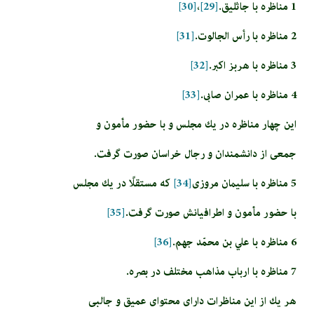
1 مناظره با جاثليق.
[29]
،
[30]
2 مناظره با رأس الجالوت.
[31]
3 مناظره با هربز اكبر.
[32]
4 مناظره با عمران صابي.
[33]
اين چهار مناظره در يك مجلس و با حضور مأمون و
جمعى از دانشمندان و رجال خراسان صورت گرفت.
5 مناظره با سليمان مروزى‏
[34]
كه مستقلًا در يك مجلس
با حضور مأمون و اطرافيانش صورت گرفت.
[35]
6 مناظره با علي بن محمّد جهم.
[36]
7 مناظره با ارباب مذاهب مختلف در بصره.
هر يك از اين مناظرات داراى محتواى عميق و جالبى