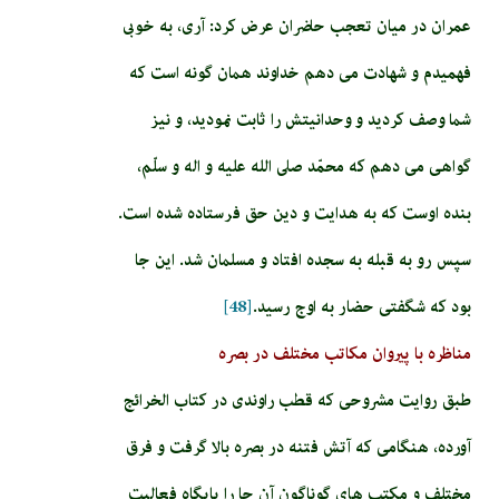
عمران در ميان تعجب حاضران عرض كرد: آرى، به خوبى
فهميدم و شهادت مى دهم خداوند همان گونه است كه
شما وصف كرديد و وحدانيتش را ثابت نموديد، و نيز
گواهى مى دهم كه محمّد صلى الله عليه و اله و سلّم،
بنده اوست كه به هدايت و دين حق فرستاده شده است.
سپس رو به قبله به سجده افتاد و مسلمان شد. اين جا
بود كه شگفتى حضار به اوج رسيد.
[48]
مناظره با پيروان مكاتب مختلف در بصره‏
طبق روايت مشروحى كه قطب راوندى در كتاب الخرائج
آورده، هنگامى كه آتش فتنه در بصره بالا گرفت و فرق
مختلف و مكتب هاى گوناگون آن جا را پايگاه فعاليت