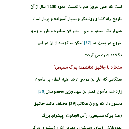
است كه حتى امروز هم با گذشت حدود 1200 سال از آن
تاريخ، راه گشا و روشنگر و بسيار آموزنده و پربار است،
هم از نظر محتوا و هم از نظر فن مناظره و طرز ورود و
خروج در بحث ها.
[37]
لیکن به گزیده از آن در این
نگاشته اشاره می گردد:
مناظره با جاثليق (دانشمند بزرگ مسيحى)
هنگامى كه على بن موسى الرضا عليه السلام بر مأمون
وارد شد، مأمون فضل بن سهل وزير مخصوصش‏
[38]
دستور داد كه پيروان مكاتب‏[39] مختلف مانند جاثليق
(عالم بزرگ مسيحى)، رأس الجالوت (پيشواى بزرگ
يهوديان)، رؤساى «صابئين»، «هربز اكبر» (پيشواى بزرگ