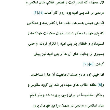
لآل محمّد» كه‏ شعار ثابت و قطعى انقلاب هاى اسلامى و
مردمى بر ضد بنى اميه بود، روى كار آمدند.
[4]
،
[5]
امّا بنى عباس به سرعت نقاب ها را كنار زدند و هنگامى
كه پاى خود را محكم ديدند، همان حكومت خودكامه و
استبدادى و خفقان بار بنى اميه را تكرار كردند، و حتى
بسيارى از جنايت هاى آن ها از بنى اميه نيز پيشى
گرفت!.
[6]
،
[7]
امّا خيلى زود مردم مسلمان ماهيت آن ها را شناختند
و
[8]
نطفه انقلاب هاى مجدد بر ضد اين گروه سالوس و
رياكار، مخصوصاً در ايران زمين، پرورده شد و بذر قيام
هاى اسلامى و مردمى در همان سرزمين قهرمان پرور