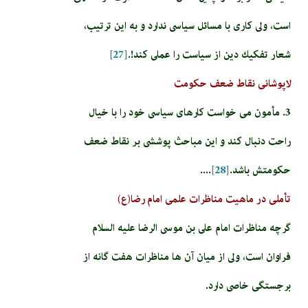
است، ولى كارى با مسائل سياسى ندارد و به اين ترتيب،
شعار تفكيك دين از سياست را عملى كند!.
[27]
لاپوشانی نقاط ضعف حکومت
3. مأمون می خواست كارهاى سياسى خود را با خيال
راحت دنبال كند و اين مباحث پوششى بر نقاط ضعف
حكومتش باشد.
[28]
....
تأملی در ماهیت مناظرات علمی امام رضا(ع)
گرچه مناظرات امام على بن موسى الرضا عليه السلام
فراوان است، ولى از ميان آن ها مناظرات هفت گانه از
برجستگى خاصى دارد.