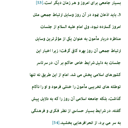
بسيار جامعى براى امروز و هر زمان ديگر است.
[53]
3. باید اذعان نمود در آن روز وسايل ارتباط جمعى مثل
امروز گسترده نبود، ولى امام عليه السلام از جلسات
مناظره دربار مأمون به عنوان يكى از مؤثرترين وسايل
ارتباط جمعى آن روز بهره كافى گرفت؛ زيرا اخبار اين
جلسات به دليل شرايط خاص حاكم بر آن، در سرتاسر
كشورهاى اسلامى پخش مى شد. امام از اين طريق نه تنها
توطئه هاى تخريبى مأمون را خنثى فرمود و او را ناكام
گذاشت، بلكه جامعه اسلامى آن روز را كه به دلايل پيش
گفته، در شرايط بسيار حساسى از نظر فكرى و فرهنگى
به سر مى برد، از انحراف‏رهايى بخشيد.
[54]