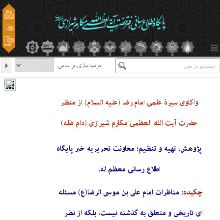
مرتب سازی بر اساس
واکاوی سیرۀ علمی امام رضا (علیه السلام) از منظر
حضرت آیت الله العظمی مکارم شیرازی (دام ظله)
پژوهش، تهیه و تنظیم؛ معاونت تحریریه خبر پایگاه
اطلاع رسانی معظم له.
چکیده:
مناظرات امام على بن موسى الرضا(ع) مسئله
اى تاريخى و متعلق به گذشته نيست، بلكه از نظر