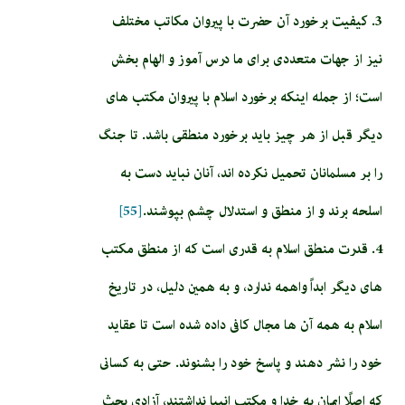
3. كيفيت برخورد آن حضرت با پيروان مكاتب مختلف
نيز از جهات متعددى براى ما درس آموز و الهام بخش
است؛ از جمله اینکه برخورد اسلام با پيروان مكتب هاى
ديگر قبل از هر چيز بايد برخورد منطقى باشد. تا جنگ
را بر مسلمانان تحميل نكرده اند، آنان نبايد دست به
اسلحه برند و از منطق و استدلال چشم بپوشند.
[55]
4. قدرت منطق اسلام به قدرى است كه از منطق مكتب
هاى ديگر ابداً واهمه ندارد، و به همين دليل، در تاريخ
اسلام به همه آن ها مجال كافى داده شده است تا عقايد
خود را نشر دهند و پاسخ خود را بشنوند. حتى به كسانى
كه اصلًا ايمان به خدا و مكتب انبيا نداشتند، آزادى بحث