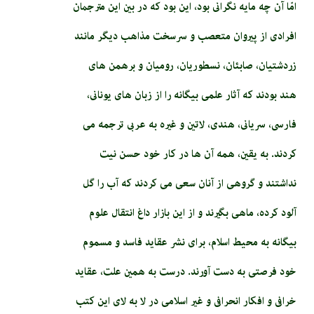
امّا آن چه مايه نگرانى بود، اين بود كه در بين اين مترجمان
افرادى از پيروان متعصب و سرسخت مذاهب ديگر مانند
زردشتيان، صابئان، نسطوريان، روميان و برهمن هاى
هند بودند كه آثار علمى بيگانه را از زبان هاى يونانى،
فارسى، سريانى، هندى، لاتين و غيره به عربى ترجمه مى
كردند. به يقين، همه آن ها در كار خود حسن نيت
نداشتند و گروهى از آنان سعى مى كردند كه آب را گل
آلود كرده، ماهى بگيرند و از اين بازار داغ انتقال علوم
بيگانه به محيط اسلام، براى نشر عقايد فاسد و مسموم
خود فرصتى به دست آورند. درست به همين علت، عقايد
خرافى و افكار انحرافى و غير اسلامى در لا به لاى اين كتب