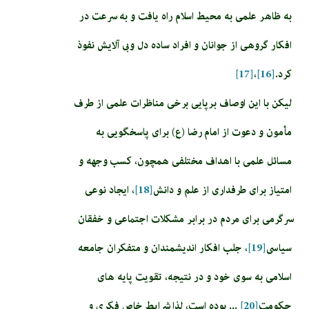
به ظاهر علمى به محيط اسلام راه يافت و به سرعت در
افكار گروهى از جوانان و افراد ساده دل وبى آلايش نفوذ
كرد.
[16]
،
[17]
لیکن با این اوصاف برپایی برخی مناظرات علمی از طرف
مأمون و دعوت از امام رضا (ع) برای پاسخگویی به
مسائل علمی با اهداف مختلفی همچون، کسب وجهه و
امتیاز برای طرفداری از علم و دانش
[18]
، ایجاد نوعى
سرگرمى براى مردم در برابر مشكلات اجتماعى و خفقان
سياسى‏
[19]
، جلب افكار انديشمندان و متفكران جامعه
اسلامى‏ به سوى خود و در نتيجه، تقويت پايه هاى
حكومت
[20]
... بوده است، لذا شرايط خاص فكرى و