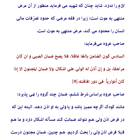
لازم را ندارد. شاید چنان که شهید می فرماید منظور از آن مرض
منتهی به موت است؛ زیرا در فقه مرضی که حدود تصرّفات مالی
انسان را محدود می کند، مرض منتهی به موت است.
صاحب عروه می‌فرماید:
السادس کون الضامن بالغا عاقلا، فلا یصح ضمان الصبی و ان کان
مراهقا، بل و إن أذن له الولی علی اشکال. ولا ضمان المجنون الا إذا
کان أدواریاً فی دور افاقته.
[9]
صاحب عروه براساس شرط ششم، ضمان چند گروه را نمی پذیرد؛
مانند کودک اگرچه ممیز باشد و یا ولی به او اذن دهد. البته این که
در فرض اذن ولی هم نتواند ضمانت کند مسأله اشکال دارد و ما هم
قبلا فرض اذن ولی را بحث کردیم. هم چنین، ضمان مجنون درست