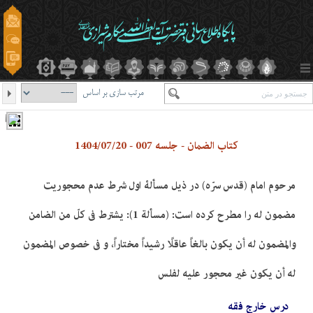
مرتب سازی بر اساس
کتاب الضمان - جلسه 007 - 1404/07/20
مرحوم امام (قدس سرّه) در ذیل مسألۀ اول شرط عدم محجوریت
مضمون له را مطرح کرده است: (مسألة 1): يشترط في كلّ من الضامن
والمضمون له أن يكون بالغاً عاقلًا رشيداً مختاراً، و في خصوص المضمون
له أن يكون غير محجور عليه لفلس
درس خارج فقه