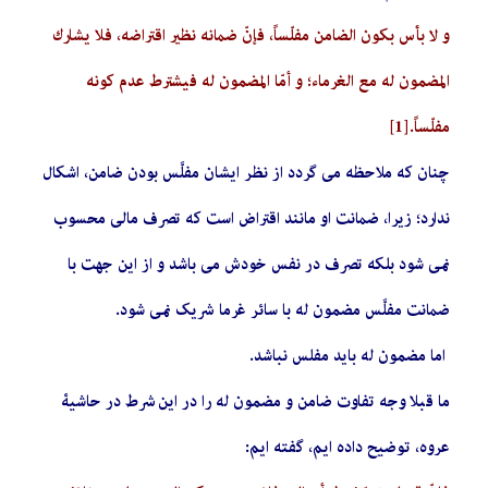
و لا بأس بكون الضامن مفلّساً، فإنّ‌ ضمانه نظير اقتراضه، فلا يشارك
المضمون له مع الغرماء؛ و أمّا المضمون له فيشترط عدم كونه
مفلّساً.
[1]
چنان که ملاحظه می گردد از نظر ایشان مفلَّس بودن ضامن، اشکال
ندارد؛ زیرا، ضمانت او مانند اقتراض است که تصرف مالی محسوب
نمی شود بلکه تصرف در نفس خودش می باشد و از این جهت با
ضمانت مفلَّس مضمون له با سائر غرما شریک نمی شود.
اما مضمون له باید مفلس نباشد.
ما قبلا وجه تفاوت ضامن و مضمون له را در این شرط در حاشیۀ
عروه، توضیح داده ایم، گفته ايم: