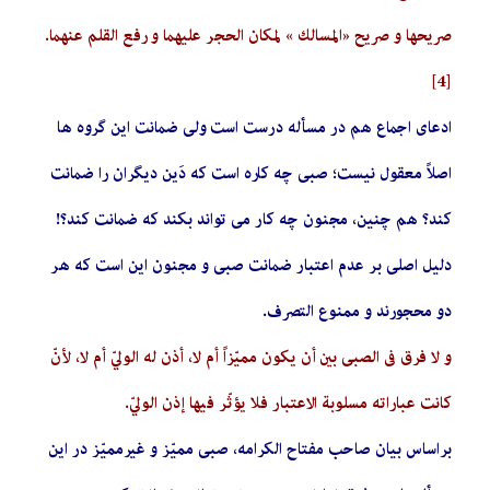
صريحها و صريح «المسالك » لمكان الحجر عليهما و رفع القلم عنهما.
[4]
ادعای اجماع هم در مسأله درست است ولی ضمانت این گروه ها
اصلاً معقول نیست؛ صبی چه کاره است که دَين دیگران را ضمانت
کند؟ هم چنین، مجنون چه کار می تواند بکند که ضمانت کند؟!
دلیل اصلی بر عدم اعتبار ضمانت صبی و مجنون این است که هر
دو محجورند و ممنوع التصرف.
و لا فرق في الصبي بين أن يكون مميّزاً أم لا، أذن له الوليّ‌ أم لا، لأنّ
كانت عباراته مسلوبة الاعتبار فلا يؤثّر فيها إذن الوليّ‌.
براساس بیان صاحب مفتاح الکرامه، صبی ممیّز و غیرممیّز در این