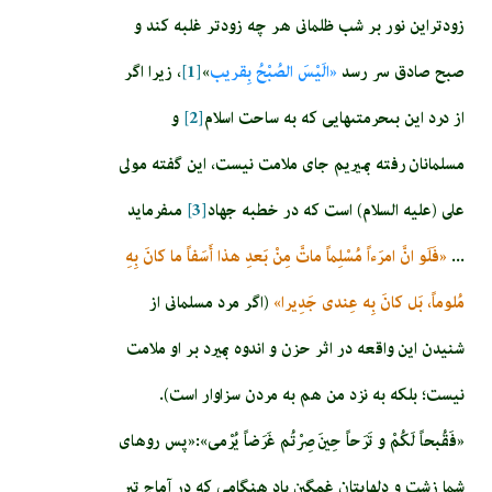
زودتراين نور بر شب ظلمانى هر چه زودتر غلبه كند و
صبح صادق سر رسد
«الَيْسَ الصُبْحُ بِقريب
»
[1]
، زیرا اگر
از درد اين بى‏حرمتى‏هايى كه به ساحت اسلام‏
[2]
و
مسلمانان رفته بميريم جاى ملامت نيست، اين گفته مولى
على (عليه السلام) است كه در خطبه جهاد
[3]
مى‏فرمايد
...
«فَلَو انَّ امرَءاً مُسْلِماً ماتَّ مِنْ بَعدِ هذا أَسَفاً ما كانَ بِهِ
مُلوماً، بَل كانَ بِه عِندى جَدِيرا»
(اگر مرد مسلمانى از
شنيدن اين واقعه در اثر حزن و اندوه بميرد بر او ملامت
نيست؛ بلكه به نزد من هم به مردن سزاوار است).
«فَقُبحاً لَكُمْ و تَرَحاً حِينَ صِرْتُم غَرَضاً يُرْمى»:«پس روهاى
شما زشت و دل­هايتان غمگين باد هنگامى كه در آماج تير