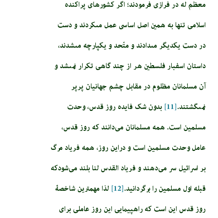
معظم له در فرازی فرمودند؛ اگر كشورهاى پراكنده
اسلامى تنها به همين اصل اساسى عمل مى‏كردند و دست
در دست يكديگر مى‏دادند و متّحد و يكپارچه مى‏شدند،
داستان اسفبار فلسطين‏ هر از چند گاهى تكرار نمى‏شد و
آن مسلمانان مظلوم در مقابل چشم جهانيان پرپر
نمى‏گشتند.
[11]
بدون شک فایده روز قدس، وحدت
مسلمین است. همه مسلمانان می‌دانند که روز قدس،
عامل وحدت مسلمین است و دراین روز، همه فریاد مرگ
بر اسرائیل سر می‌دهند و فریاد القدس لنا بلند می‌شودکه
قبله اول مسلمین را برگردانید.
[12]
لذا مهمترین شاخصۀ
روز قدس این است که راهپیمایی این روز عاملی برای