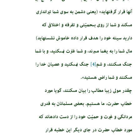
آنها قرار گرفته‏ايد» (يعنى دشمن به سوى شما تيراندارى
مى‏كند و شما از روى بى‏حميّتى و تفرقه و اختلافى كه
داريد سينه خود را هدف قرار داده خاموش نشسته‏ايد)
مال شما را به يغما مى‏برند، و شما غارت نمى‏كنيد، و با شما
جنگ مى‏كنند، و شم
[4]
جنگ نمى‏كنيد و عصيان خدا را
مى‏كنند و شما راضى هستيد».
چقدر مولى زيبا مطالب را بيان مى‏كنند، گويا مورد
خطاب حضرت، ما هستيم. بعضى مسلمانان به قدرى
مردانگى و غيرت و حميّت خود را از دست داده‏اند كه
مورد خطاب حضرت در جاى ديگر اين خطبه قرار