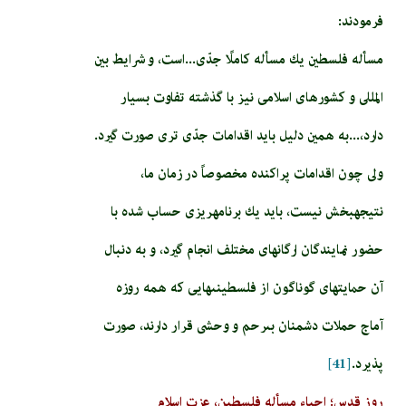
فرمودند:
مسأله فلسطين‏ يك مسأله كاملًا جدّى...است، و شرايط بين
المللى و كشورهاى اسلامى نيز با گذشته تفاوت بسيار
دارد،...به همين دليل بايد اقدامات جدّى ترى صورت گيرد.
ولى چون اقدامات پراكنده مخصوصاً در زمان ما،
نتيجه‏بخش نيست، بايد يك برنامه‏ريزى حساب شده با
حضور نمايندگان ارگان­هاى مختلف انجام گيرد، و به دنبال
آن حمايت­هاى گوناگون از فلسطينى‏هايى كه همه روزه
آماج حملات دشمنان بى‏رحم و وحشى قرار دارند، صورت
پذيرد.
[41]
روز قدس؛ احیاء مسأله فلسطین، عزت اسلام