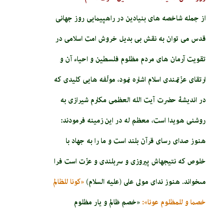
از جمله شاخصه های بنیادین در راهپیمایی روز جهانی
قدس می توان به نقش بی بدیل خروش امت اسلامی در
تقویت آرمان های مردم مظلوم فلسطین و احیاء آن و
ارتقای عزّتمندی اسلام اشاره نمود، مولّفه هایی کلیدی که
در اندیشۀ حضرت آیت الله العظمی مکارم شیرازی به
روشنی هویدا است، معظم له در این زمینه فرمودند:
هنوز صداى رساى قرآن بلند است و ما را به جهاد با
خلوص كه نتيجه‏اش پيروزى و سربلندى و عزّت است فرا
مى‏خواند. هنوز نداى مولى على (عليه السلام‏)
«كونا للظالم
خصما و للمظلوم عونا»:
«خصم ظالم و يار مظلوم