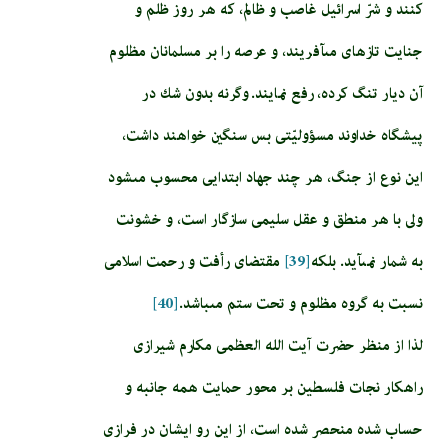
كنند و شرّ اسرائيل غاصب و ظالم، كه هر روز ظلم و
جنايت تازه‏اى مى‏آفريند، و عرصه را بر مسلمانان مظلوم
آن ديار تنگ كرده، رفع نمايند. وگرنه بدون شك در
پيشگاه خداوند مسؤوليّتى بس سنگين خواهند داشت،
اين نوع از جنگ، هر چند جهاد ابتدايى محسوب مى‏شود
ولى با هر منطق و عقل سليمى سازگار است، و خشونت
به شمار نمى‏آيد. بلكه‏
[39]
مقتضاى رأفت و رحمت اسلامى
نسبت به گروه مظلوم و تحت ستم مى‏باشد.
[40]
لذا از منظر حضرت آیت الله العظمی مکارم شیرازی
راهکار نجات فلسطین بر محور حمایت همه جانبه و
حساب شده منحصر شده است، از این رو ایشان در فرازی