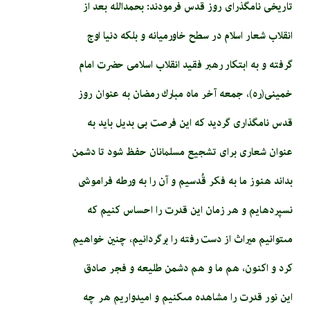
تاریخی نامگذرای روز قدس فرمودند: بحمدالله بعد از
انقلاب شعار اسلام در سطح خاورميانه و بلكه دنيا اوج
گرفته و به ابتكار رهبر فقید انقلاب اسلامی حضرت امام
خمینی(ره)، جمعه آخر ماه مبارك رمضان به عنوان روز
قدس‏ نامگذارى گردید که اين فرصت بی بدیل بايد به
عنوان شعارى براى تشجيع مسلمانان حفظ شود تا دشمن
بداند هنوز ما به فكر قُدسيم و آن را به ورطه فراموشى
نسپرده‏ايم و هر زمان اين قدرت را احساس كنيم كه
مى‏توانيم ميراث از دست رفته را برگردانيم، چنين خواهيم
كرد و اكنون، هم ما و هم دشمن طليعه و فجر صادق
اين نور قدرت را مشاهده مى‏كنيم و اميدواريم هر چه