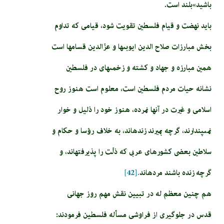
باشيد»بلند است.
بايد نهضت و قيام فلسطين‏ تقويت شود، قيامى كه تداوم
بخش مبارزات صلاح الدين ايوبى‏ها و عزّالدين قسام­ها است
همين مبارزه و جهاد و كشته و زخمى‏هاى در فلسطين‏
نشانه حيات مردم فلسطين‏ است، معلوم است هنوز روح
اسلامى و غيرت در آنها نمرده، هنوز خود را ذليل و خوار
نمى‏پندارند، گرچه بميرند زنده‏اند، به خلاف رؤسا و حكام و
سلاطين بعضى كشورهاى عربى كه ذلّت را پذيرفته‏اند، و
گرچه زنده باشند مرده‏اند
.[42]
هم چنین معظم له در تبیین نقش مهم روز جهانی
قدس در جلوگیری از فراوشی مسأله فلسطین فرمودند: