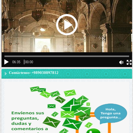
Contáctenos: +989030897812