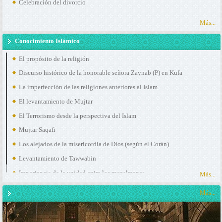
Celebración del divorcio
Más...
Conocimiento Islámico
El propósito de la religión
Discurso histórico de la honorable señora Zaynab (P) en Kufa
La imperfección de las religiones anteriores al Islam
El levantamiento de Mujtar
El Terrorismo desde la perspectiva del Islam
Mujtar Saqafi
Los alejados de la misericordia de Dios (según el Corán)
Levantamiento de Tawwabin
Importancia de la unidad entre los musulmanes
Más...
Más...