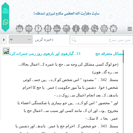
ذخیره کریں
مسائل متفرقه حج
13 . گیارهوی اور بارهوی روز رمی جمرات کرنا
(جو لوگ کسی مشکل کی وجه سے حج یا عمره کے اعمال بجالانے
سے ره گئے هوں)
مسئلہ 342 ۔
” مصدود “ اس شخص کو کہتے ہیں جسے کوئی
شخص ( خواہ دشمن یا ماٴمور حکومت ) عمرہ یا حج کا احرام
باندھنے کے بعد انجام اعمال سے روک دے -
اور ” محصور “ اس کو کہتے ہیں جو بیماری یا شکستگی اعضاء یا
مجروح ہونے اور ان کے مانند کسی اور سبب سے اعمال حج یا
عمرہ بجا نہ لا سکے -
مسئلہ 343 ۔
جو شخص کہ احرام حج یا عمرہ باندھے اور دشمن یا