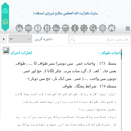
ذخیره کریں
واجبات طواف :
کفارات احرام :
مسئلہ 173 ۔
واجبات عمرہ میں دوسرا نمبر طواف کا ہے ، طواف
یعنی خانہٴ کعبہ کے گرد سات مرتبہ چکر لگانا کہ حج اور عمرہ
دونوں میں واجب ہے ( عمرہ میں ایک بار ، حج میں دوبار ) -
مسئله 174 :
شرائط پنجگانہ طواف
اوّل : نیت : لازم ہے کہ طواف کو خالص خدا کے لئے بجا لائے
، کیونکہ طواف عبادات سے ہے اور نیت قصد قربت کے
بغیر صحیح نہیں ہے -
دوم : حدث سے پاک هونا: حدث سے پاک ہونے سے مراد یہ ہے
کہ محرم طواف کے وقت جنابت اور حیض و نفاس سے پاک ہو