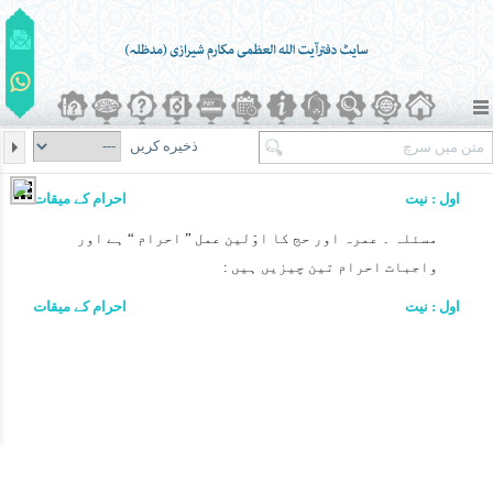
ذخیره کریں
اول : نیت
احرام کے میقات
مسئلہ ۔ عمرہ اور حج کا اوّلین عمل ” احرام “ ہے اور
واجبات احرام تین چیزیں ہیں :
اول : نیت
احرام کے میقات