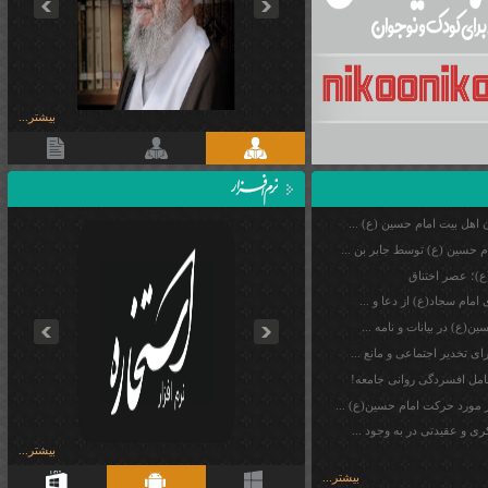
بیشتر...
اهل ‏بیت امام حسین (ع) ...
م حسین (ع) توسط جابر بن ...
ع)؛ عصر اختناق
امام سجاد(ع) از دعا و ...
prev
next
ن(ع) در بیانات و نامه ...
ی تخدیر اجتماعی و مانع ...
امل افسردگی روانی جامعه!
ر مورد حركت امام حسين(ع) ...
ی و عقیدتی در به وجود ...
بیشتر...
بیشتر...