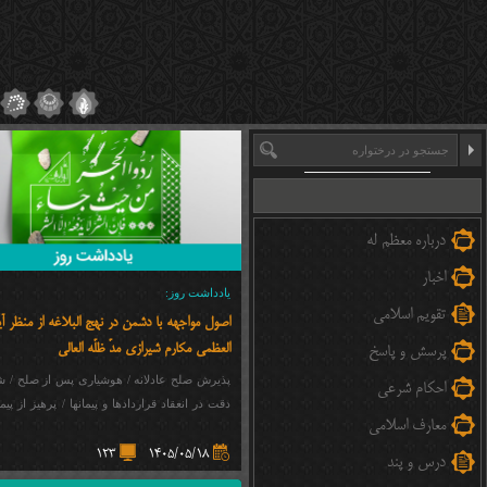
درباره معظم له
اخبار
یادداشت روز:
تقویم اسلامی
اصول مواجهه با دشمن در نهج البلاغه از منظر آی
العظمی مکارم شیرازی مدّ ظلّه العالی
پرسش و پاسخ
پذیرش صلح عادلانه / هوشیاری پس از صلح / ش
احکام شرعی
دقت در انعقاد قراردادها و پیمانها / پرهیز از پی
معارف اسلامی
هوشیاری در برابر دشمن / ...
123
1405/05/18
درس و پند