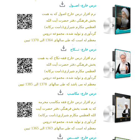
همچنین دو کتاب زهرا برترین بانوی جهان و آتش در خانه
درس خارج- اصــول
وحی که از تألیفات معظم له است با امکانات کامل کتاب
نرم افزار درس خارج اصول که به همت
خوان، ضمیمه نرم افزار شده تا عاشقان و شیفتگان مکتب
بخش فرهنگي دفتر حضرت آيت الله
اهل بیت علیهم السلام بتوانند حداکثر استفاده را درباره
العظمي مکارم شيرازي(دامت برکاته)
شناخت سرور بانوان عالم حضرت صدیقه طاهره، ببرند.
گردآوری و تولید شده، مجموعه دروس
معظم له است که طی سالهای 1364 الی 1370 تبیین
گردیده و توسط آقای شیخ احمد قدسی تحت عنوان کتاب:
درس خارج- نـــکاح
انوار الاصول
تقریر شده و به تأیید معظم له رسیده است.
نرم افزار درس خارج فقه-نکاح که به همت
در این نرم افزار صوت دروس به ترتیب موضوعات و تاریخ
بخش فرهنگي دفتر حضرت آيت الله
آن با انطباق بر مطالب کتاب ارائه شده است. همچنین کلیه
العظمي مکارم شيرازي(دامت برکاته)
امکانات کتاب خوان PDF
از قبیل جستجو، یادداشت
گردآوری و تولید شده، مجموعه دروس
برداری، نشان گذاری و چاپ متن کتاب وجود دارد
معظم له می باشد که طی سالهای 1378 الی 1385 تبیین
گردیده است. در این نرم افزار متن پیاده شده دروس با
درس خارج- مکاسـب
قابلیت رونوشت برداری ضمیمه هر جلسه شده و در اختیار
نرم افزار درس خارج فقه مکاسب محرمه
طلاب و پژوهشگران علوم اسلامی قرار گرفته است
که به همت بخش فرهنگي دفتر حضرت آيت
الله العظمي مکارم شيرازي(دامت برکاته)
گردآوری و تولید شده، مجموعه دروس
معظم له است که طی سالهای 1363 الی 1365 تبیین
گردیده و در سال 1373 تحت عنوان کتاب:
انوار الفقاهه:
درس خارج- خمــــس