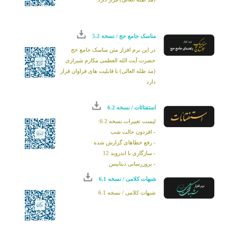
مناسک جامع حج / نسخه 5.2
در این نرم افزار متن مناسک جامع حج
حضرت آیت الله العظمی مکارم شیرازی
(مد ظله العالی) با قابلیت های فراوان قرار
دارد
استفتائات / نسخه 6.2
لیست تغییرات نسخه 6.2:
- افزدون حالت شب
- رفع خطاهای گزارش شده
- سازگاری با اندروید 12
- بروزرسانی دیتابیس
- بروزرسانی به SDK31
شبهات کلامی / نسخه 6.1
شبهات کلامی / نسخه 6.1