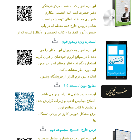
کتاب التجاره، المکاسب المحرمه
به چاپ رسیده است. در
این نرم افزار که به همت مرکز فرهنگی
این نرم افزار صوت دروس به ترتیب موضوعات و تاریخ آن
دفتر حضرت آیت الله العظمی مکارم
با انطباق بر مطالب کتاب ارائه شده است. همچنین کلیه
شیرازی مد ظله العالی تهیه شده است،
امکانات کتاب خوان PDF
از قبیل جستجو، یادداشت
شامل دروس خارج فقه معظم له در باب
برداری، نشان گذاری و چاپ متن کتاب وجود دارد
خمس (أنوار الفقاهۀ - کتاب الخمس و الأنفال) است که از
سال 1369 الی 1371 تبیین شده است و شامل صوت
استخاره ویژه ویندوز فون
دروس و متن کتاب أنوار الفقاهۀ - کتاب الخمس و الأنفال
این نرم افزار به کاربران این امکان را می
می باشد.
دهد تا در مواقع لزوم خودشان از قرآن کریم
استخاره بگیرند و نظر معظم له را در مورد
آیه مورد نظر مشاهده کند.
لینک دانلود نرم افزار از فروشگاه ویندوز:
http://www.windowsphone.com/s?
appid=f66bef2e-
مفاتیح نوین / نسخه 6.0
a67b-4172-bf7d-
e07d20250e45
آپدیت جدید شامل تغییرات زیر می باشد:
خواهشمند است هر گونه انتقاد و یا پیشنهاد خود را از
-اصلاح دیتابیس ادعیه و زیارات گزارش شده
طریق رایانامه زیر اعلام بفرمایید.
و تطبیق با کتاب مفاتیح نوین
it@makarem.ir
-رفع مشکل فورس کلوز در برخی دستگاه
ها
-رفع مشکلات گزارش شده در عملکرد نرم افزار
درس خارج- حـــــج- مجموعه دوم
این نرم افزار در دو شماره، شامل صوت و