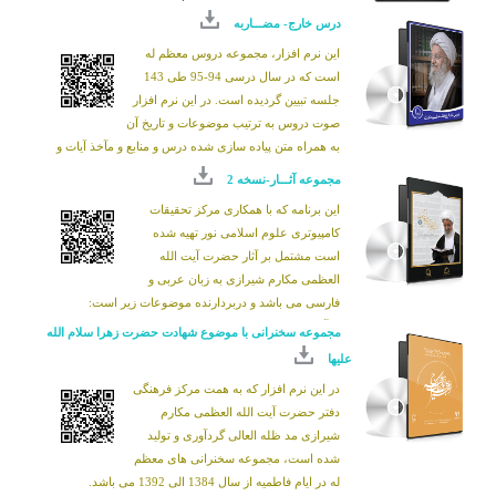
درس خارج- مضـــاربه
store/apps/9nblggh5258w
این نرم افزار، مجموعه دروس معظم له
خواهشمند است هر گونه انتقاد و یا پیشنهاد خود را از
است که در سال درسی 94-95 طی 143
طریق رایانامه زیر اعلام بفرمایید.
جلسه تبیین گردیده است. در این نرم افزار
it@makarem.ir
صوت دروس به ترتیب موضوعات و تاریخ آن
به همراه متن پیاده سازی شده درس و منابع و مآخذ آیات و
روایات مورد بحث، وجود دارد
مجموعه آثـــار-نسخه 2
اين برنامه كه با همکاری
مرکز تحقیقات
کامپیوتری علوم اسلامی نور
تهیه شده
است مشتمل بر آثار حضرت آيت الله
العظمى مكارم شيرازى به زبان عربى و
فارسى مى باشد و دربردارنده موضوعات زیر است:
قرآن، فلسفه، فقه و اصول، احكام، فلسفه احكام، اخلاق،
مجموعه سخنرانی با موضوع شهادت حضرت زهرا سلام الله
اعتقادى، بهره و ربا، زندگى معصومين(ع)، نهج البلاغه،
علیها
دفاعيه ها و رديه ها، آزادى بردگان، حج، سوگندهاى قرآنى،
در این نرم افزار که به همت مرکز فرهنگی
دعا و زيارت
دفتر حضرت آیت الله العظمی مکارم
همچنین برای خرید نسخه 3 نرم افزار از فروشگاه
شیرازی مد ظله العالی گردآوری و تولید
محصولات نرم افزاری نور می توانید از طریق این
لینک
شده است، مجموعه سخنرانی های معظم
اقدام نمایید:
له در ایام فاطمیه از سال 1384 الی 1392 می باشد.
https://www.noorshop.ir/fa/product/74131