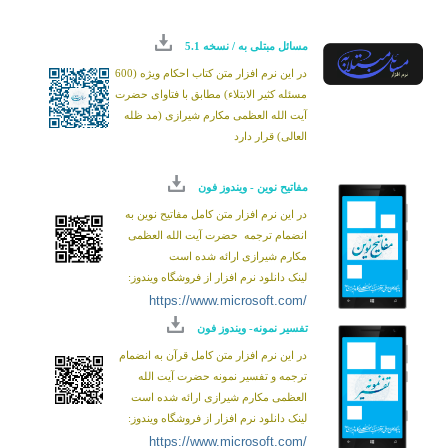
مسائل مبتلی به / نسخه 5.1
در این نرم افزار متن کتاب احکام ویژه (600
مسئله كثير الابتلاء) مطابق با فتاوای حضرت
آیت الله العظمی مکارم شیرازی (مد ظله
العالی) قرار دارد
مفاتیح نوین - ویندوز فون
در این نرم افزار متن کامل مفاتیح نوین به
انضمام ترجمه حضرت آیت الله العظمی
مکارم شیرازی ارائه شده است
لینک دانلود نرم افزار از فروشگاه ویندوز:
https://www.microsoft.com/
تفسیر نمونه- ویندوز فون
store/apps/9ng3t1m94nn4
در این نرم افزار متن کامل قرآن به انضمام
خواهشمند است هر گونه انتقاد و یا پیشنهاد خود را از
ترجمه و تفسیر نمونه حضرت آیت الله
طریق رایانامه زیر اعلام بفرمایید.
العظمی مکارم شیرازی ارائه شده است
لینک دانلود نرم افزار از فروشگاه ویندوز:
https://www.microsoft.com/