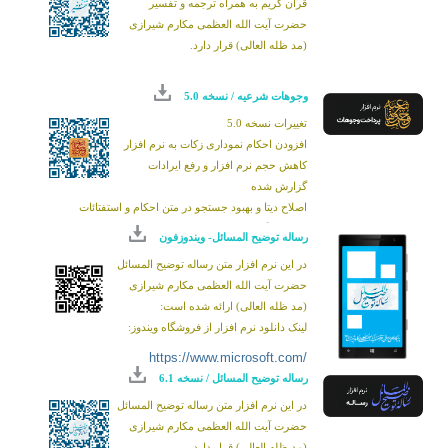
قرآن کریم به همراه ترجمه و تفسیر
حضرت آیت الله العظمی مکارم شیرازی
(مد ظله العالی) قرار دارد.
وجوهات شرعیه / نسخه 5.0
تغییرات نسخه 5.0
افزودن احکام نموداری زکات به نرم افزار
کاهش حجم نرم افزار و رفع ایرادات
گزارش شده
اصلاح دیتا و بهبود جستجو در متن احکام و استفتائات
اصلاح درگاه های ارتباطی با بانک
رساله توضيح المسائل- ویندوزفون
همگام سازی با نسخ به روز اندروید
در این نرم افزار متن رساله توضیح المسائل
حضرت آیت الله العظمی مکارم شیرازی
(مد ظله العالی) ارائه شده است:
لینک دانلود نرم افزار از فروشگاه ویندوز:
https://www.microsoft.com/
رساله توضيح المسائل / نسخه 6.1
store/apps/9ppcj5vhd5rr
در این نرم افزار متن رساله توضیح المسائل
حضرت آیت الله العظمی مکارم شیرازی
(مد ظله العالی) قرار دارد