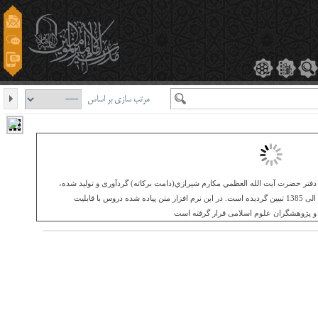
مرتب سازی بر اساس
فتر حضرت آيت الله العظمي مکارم شيرازي(دامت برکاته) گردآوری و تولید شده،
مجموعه دروس معظم له می باشد که طی سالهای 1378 الی 1385 تبیین گردیده است. در این نرم افزار متن پیاده شده دروس با قابلیت
و پژوهشگران علوم اسلامی قرار گرفته است