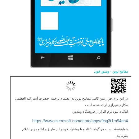
مفاتیح نوین - ویندوز فون
در این نرم افزار متن کامل مفاتیح نوین به انضمام ترجمه حضرت آیت الله العظمی
مکارم شیرازی ارائه شده است
لینک دانلود نرم افزار از فروشگاه ویندوز:
https://www.microsoft.com/
store/apps/9ng3t1m94nn4
خواهشمند است هر گونه انتقاد و یا پیشنهاد خود را از طریق رایانامه زیر اعلام
بفرمایید.