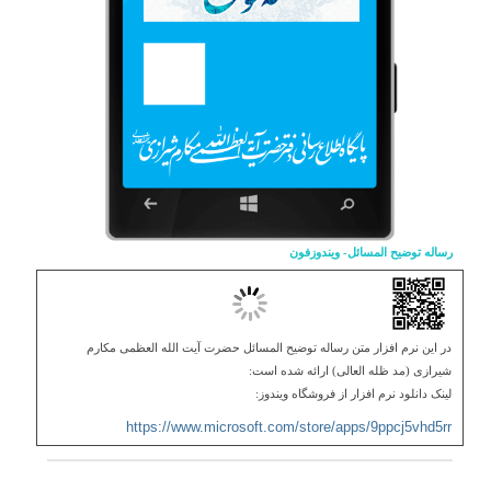
رساله توضيح المسائل- ویندوزفون
در این نرم افزار متن رساله توضیح المسائل حضرت آیت الله العظمی مکارم
شیرازی (مد ظله العالی) ارائه شده است:
لینک دانلود نرم افزار از فروشگاه ویندوز:
https://www.microsoft.com/
store/apps/9ppcj5vhd5rr