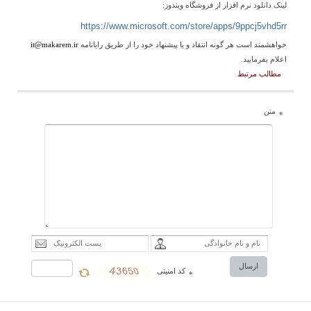
لینک دانلود نرم افزار از فروشگاه ویندوز:
https://www.microsoft.com/
store/apps/9ppcj5vhd5rr
خواهشمند است هر گونه انتقاد و یا پیشنهاد خود را از طریق رایانامه
it@makarem.ir
اعلام بفرمایید.
مطالب مرتبط
متن
*
ارسال
کد امنیتی
*