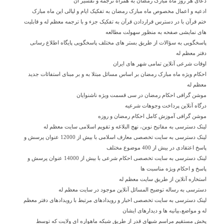
دعای هر روز ماه مبارک رمضان به همراه ترجمه و تفسیر آن
ادعیه و اعمال مخصوص ماه مبارک رمضان به تفکیک ایام و لیالی این ماه مبارک
ختم قرآن با در دسترس قراردادن قرآن به تفکیک جزء و با ترجمه معظم له و قابلیت
های نمایشی صفحه به منظور سهولت مطالعه
پاسخگویی به سؤالات از طریق بستر های مختلف پاسخگویی پایگاه اطلاع رسانی
دفتر معظم له
اوقات شرعی آنلاین تمامی شهر های ایران
احکام ویژه ماه مبارک رمضان بر اساس مسائل مبتلا به و بر مبنای استفائات جدید
معظم له
موشن گرافی احکام رمضان در سی قسمت ویژه ناشنوایان
درگاه آنلاین پرداخت وجوهات شرعیه
موشن گرافی آموزش کامل احکام رمضان و روزه
لینک دسترسی به مفاتیح نوین، نهج البلاغه و تقویم اسلامی سایت معظم له
لینک دسترسی به سایت تخصصی معارف اسلامی با بیش از 12000 عنوان پرسش و
پاسخ اعتقادی در بیش از 400 موضوع مختلف
لینک دسترسی به سایت تخصصی احکام شرعی با بیش از 14000 عنوان پرسش و
پاسخ و احکام ویژه مناسبت ها
استخاره آنلاین از طریق سایت معظم له
دسترسی به رساله توضیح المسائل آنلاین موجود در سایت معظم له
لینک دسترسی به سایت تخصصی اخبار و رویدادهای مرتبط با رویدادهای دفتر معظم
له و مواضع،بیانیه ها و دیدارهای ایشان
پخش مستقیم مراسم شبهای قدر از طریق شبکه ماهواره ای ولایت که توسط