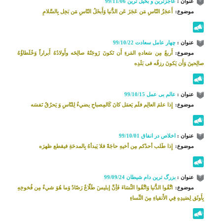
عنوان :
عاجزترین و بخیل ترین 99/11/06
موضوع:
أَعجَزُ النّاسِ مَن عَجَزَ عَن الدُّنیا وَأَبخَلُ النّاسِ مَن بَخِل بِالسَّلامِ
عنوان :
چهار عامل سعادت 99/10/22
موضوع:
أَربعٌ مِن سَعادهِ المَرءِ أَن تَکونَ زَوجَتُهُ صالِحَه وأَولادُهُ أَبراراً وَخُلَطاؤُهُ
صالِحینَ وَأَن یَکونَ رزقُه فی بَلَدِه
عنوان :
عالم بی عمل 99/10/15
موضوع:
إِذا علمَ‌ العالِم‌ فلَم‌ يَعمَل كانَ كَالمِصباحِ يضي‌ءُ لِلنّاسِ وَ يَحرُقُ نَفسَه
عنوان :
اخلاص در انفاق 99/10/01
موضوع:
إِذا طَلب أحدُكم مِن أخيهِ حاجَةً فلا يَبدأه‌ُ بِالمدحَةِ فيقطع ظهرَه
عنوان :
بزرگ ترین دام شیطان 99/09/24
موضوع:
اتَّقُوا الدُّنیا وَاتَّقُوا النِّسَاءَ فَأِنَّ إبلیسَ طَلّاعٌ رَصّادٌ وَما هُوَ شيءٌ مِن فُخوخِهِ
بِأَوثَق لِصَيدِهِ فِي الأَتقياءِ مِنَ النِّساءِ