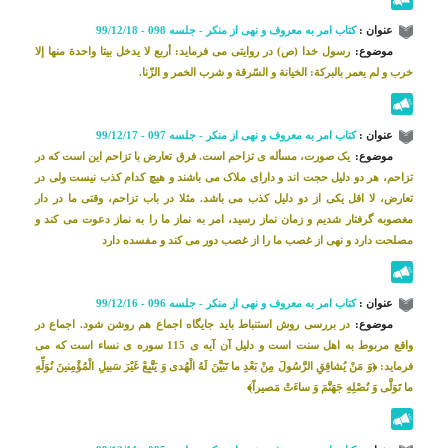
عنوان :
کتاب امر به معروف و نهی از منکر - جلسه 098 - 99/12/18
موضوع:
رسول خدا (ص) در روایتی می فرماید: أربع‌ لا يدخل‌ بيتا واحدة منها إلا
خرب و لم يعمر بالبركة: الخيانة و السّرقة و شرب الخمر و الزّنا.
عنوان :
کتاب امر به معروف و نهی از منکر - جلسه 097 - 99/12/17
موضوع:
یک صورت، مسأله ی تزاحم است. فرق تعارض با تزاحم این است که در
تزاحم، هر دو دلیل حجت اند و دارای ملاک می باشند و هیچ کدام کذب نیست ولی در
تعارض، لا اقل یکی از دو دلیل کذب می باشد. مثلا در باب تزاحم، وقتی ما در دار
مغصوبه گرفتار شدیم و زمان نماز رسید، امر به نماز ما را به نماز دعوت می کند و
مصلحت دارد و نهی از غصب ما را از غصب دور می کند و مفسده دارد
عنوان :
کتاب امر به معروف و نهی از منکر - جلسه 096 - 99/12/16
موضوع:
در بررسی روش استنباط باید جایگاه اجماع هم روشن شود. اجماع در
واقع مربوط به اهل سنت است و دلیل آن آیه ی 115 سوره ی نساء است که می
فرماید: ﴿وَ مَنْ يُشاقِقِ‌ الرَّسُولَ‌ مِنْ بَعْدِ ما تَبَيَّنَ لَهُ الْهُدى‌ وَ يَتَّبِعْ غَيْرَ سَبيلِ الْمُؤْمِنينَ نُوَلِّهِ
ما تَوَلَّى وَ نُصْلِهِ جَهَنَّمَ وَ ساءَتْ مَصيراً﴾