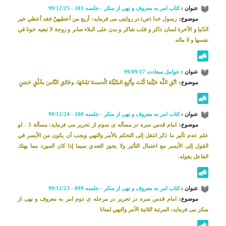
عنوان :
کتاب امر به معروف و نهی از منکر - جلسه 101 - 99/12/25
موضوع:
رسول خدا (ص) در روایتی می فرماید: أربع من أعطيهنّ فقد أعطي خير
الدّنيا و الآخرة لسان‌ ذاكر و قلب شاكر و بدن على البلاء صابر و زوجة لا تبغيه خونا في
نفسها و لا ماله.
عنوان :
عوامل سعادت 99/09/17
موضوع:
اتَّقِ اللَّهَ حَيْثُمَا كُنْتَ وأَتْبِعِ السَّيِّئَةَ الْحسنةَ تَمْحُهَا، وخَالقِ النَّاسَ بخُلُقٍ حَسَنٍ
عنوان :
کتاب امر به معروف و نهی از منکر - جلسه 100 - 99/12/24
موضوع:
امام قدس سره در مسأله ی سوم از تحریر می فرماید: مسألة 3 - لو
علم عدم تأثير ما ذكر انتقل إلى التحكم بالأمر والنهي ويجب أن يكون من الأيسر في
القول إلى الأيسر مع احتمال التأثير ولا يجوز التعدي سيما إذا كان المورد مما يهتك
الفاعل بقوله.
عنوان :
کتاب امر به معروف و نهی از منکر - جلسه 099 - 99/12/23
موضوع:
امام قدس سره در تحریر در مرحله ی دوم امر به معروف و نهی از
منکر می فرماید: المرتبة الثانية الأمر والنهي لسانا