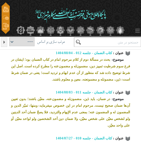
مرتب سازی بر اساس
عنوان :
کتاب الضمان - جلسه 012 - 1404/08/04
موضوع:
بحث در مسألۀ دوم از کلام مرحوم امام در کتاب الضمان بود؛ ایشان در
فرع سوم شرطیت تمییز دین، مضمون‌له و مضمون‌عنه را مطرح کرده است. اصل این
شرط توضیح داده شد که منظور از آن عدم ابهام و تردید است؛ یعنی در ضمان شرط
است: دَین، مضمون­له و مضمون­عنه، معین و معلوم باشند.
عنوان :
کتاب الضمان - جلسه 011 - 1404/08/03
موضوع:
در ضمان، باید دَین، مضمون‌له و مضمون‌عنه، معیّن باشند؛ بدون تعیین
آن‌ها ضمان صحیح نیست. مرحوم امام در این خصوص می­فرماید: ومنها: تميّز الدين و
المضمون له و المضمون عنه؛ بمعنى عدم الإبهام والترديد، فلا يصحّ‌ ضمان أحد الدينين
ولو لشخص معيّن على شخص معيّن، ولا ضمان دين أحد الشخصين ولو لواحد معيّن أو
على واحد معيّن.
عنوان :
کتاب الضمان - جلسه 010 - 1404/07/27