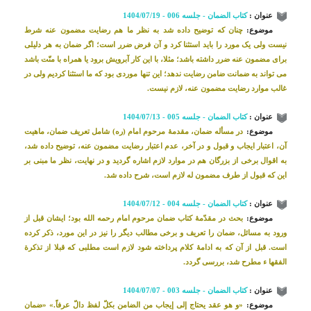
عنوان :
کتاب الضمان - جلسه 006 - 1404/07/19
موضوع:
چنان که توضیح داده شد به نظر ما هم رضایت مضمون عنه شرط
نیست ولی یک مورد را باید استثنا کرد و آن فرض ضرر است؛ اگر ضمان به هر دلیلی
برای مضمون عنه ضرر داشته باشد؛ مثلا، با این کار آبرویش برود یا همراه با منّت باشد
می تواند به ضمانت ضامن رضایت ندهد؛ این تنها موردی بود که ما استثنا کردیم ولی در
غالب موارد رضایت مضمون عنه، لازم نیست.
عنوان :
کتاب الضمان - جلسه 005 - 1404/07/13
موضوع:
در مسأله ضمان، مقدمۀ مرحوم امام (ره) شامل تعریف ضمان، ماهیت
آن، اعتبار ایجاب و قبول و در آخر، عدم اعتبار رضایت مضمون عنه، توضیح داده شد،
به اقوال برخی از بزرگان هم در موارد لازم اشاره گردید و در نهایت، نظر ما مبنی بر
این که قبول از طرف مضمون له لازم است، شرح داده شد.
عنوان :
کتاب الضمان - جلسه 004 - 1404/07/12
موضوع:
بحث در مقدّمۀ کتاب ضمان مرحوم امام رحمه الله بود؛ ایشان قبل از
ورود به مسائل، ضمان را تعریف و برخی مطالب دیگر را نیز در این مورد، ذکر کرده
است. قبل از آن که به ادامۀ کلام پرداخته شود لازم است مطلبی که قبلا از تذکرة
الفقها ء مطرح شد، بررسی گردد.
عنوان :
کتاب الضمان - جلسه 003 - 1404/07/07
موضوع:
«و هو عقد يحتاج إلى‌ إيجاب من الضامن بكلّ لفظ دالّ عرفاً.» «ضمان