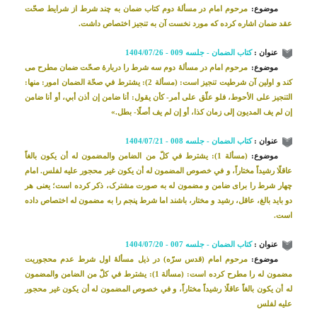
موضوع:
مرحوم امام در مسألۀ دوم کتاب ضمان به چند شرط از شرایط صحّت
عقد ضمان اشاره کرده که مورد نخست آن به تنجیز اختصاص داشت.
عنوان :
کتاب الضمان - جلسه 009 - 1404/07/26
موضوع:
مرحوم امام در مسألۀ دوم سه شرط را دربارۀ صحّت ضمان مطرح می
کند و اولین آن شرطیت تنجیز است: (مسألة 2): یشترط في صحّة الضمان امور: منها:
التنجيز على الأحوط، فلو علّق على أمر- كأن يقول: أنا ضامن إن أذن أبي، أو أنا ضامن
إن لم يف المديون إلى‌ زمان كذا، أو إن لم يف أصلًا- بطل.»
عنوان :
کتاب الضمان - جلسه 008 - 1404/07/21
موضوع:
(مسألة 1): يشترط في كلّ من الضامن والمضمون له أن يكون بالغاً
عاقلًا رشيداً مختاراً، و في خصوص المضمون له أن يكون غير محجور عليه لفلس. امام
چهار شرط را برای ضامن و مضمون له به صورت مشترک، ذکر کرده است؛ یعنی هر
دو باید بالغ، عاقل، رشید و مختار، باشند اما شرط پنجم را به مضمون له اختصاص داده
است.
عنوان :
کتاب الضمان - جلسه 007 - 1404/07/20
موضوع:
مرحوم امام (قدس سرّه) در ذیل مسألۀ اول شرط عدم محجوریت
مضمون له را مطرح کرده است: (مسألة 1): يشترط في كلّ من الضامن والمضمون
له أن يكون بالغاً عاقلًا رشيداً مختاراً، و في خصوص المضمون له أن يكون غير محجور
عليه لفلس