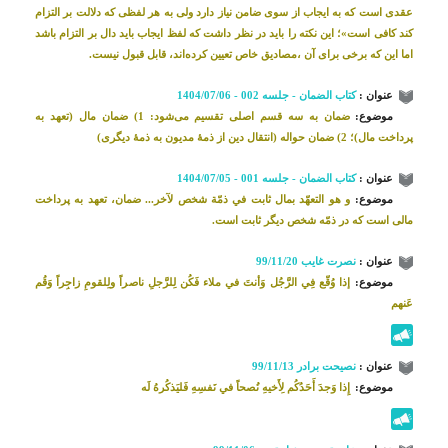
عقدی است که به ایجاب از سوی ضامن نیاز دارد ولی به هر لفظی که دلالت بر التزام
کند کافی است»؛ این نکته را باید در نظر داشت که لفظ ایجاب باید دال بر التزام باشد
اما این که برخی برای آن ،مصادیق خاص تعیین کرده‌اند، قابل قبول نیست.
عنوان :
کتاب الضمان - جلسه 002 - 1404/07/06
موضوع:
ضمان به سه قسم اصلی تقسیم می‌شود: 1) ضمان مال (تعهد به
پرداخت مال)؛ 2) ضمان حواله (انتقال دین از ذمۀ مدیون به ذمۀ دیگری)
عنوان :
کتاب الضمان - جلسه 001 - 1404/07/05
موضوع:
و هو التعهّد بمال ثابت في ذمّة شخص لآخر... ضمان، تعهد به پرداخت
مالی است که در ذمّه شخص دیگر ثابت است.
عنوان :
نصرت غایب 99/11/20
موضوع:
إذا وُقّع‌ فِي‌ الرَّجُل‌ وَأنتَ في ملاء فَكُن لِلرَّجلِ ناصراً ولِلقومِ زاجِراً وَقُم
عَنهم
عنوان :
نصیحت برادر 99/11/13
موضوع:
إِذا وَجدَ أَحَدُكُم لِأَخيه‌ِ نُصحاً في‌ نَفسِه‌ِ فَليَذكُرهُ لَه