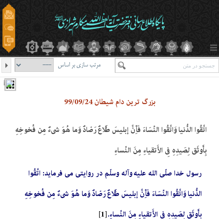
مرتب سازی بر اساس
بزرگ ترین دام شیطان 99/09/24
اتَّقُوا الدُّنیا وَاتَّقُوا النِّسَاءَ فَأِنَّ إبلیسَ طَلّاعٌ رَصّادٌ وَما هُوَ شيءٌ مِن فُخوخِهِ
بِأَوثَق لِصَيدِهِ فِي الأَتقياءِ مِنَ النِّساءِ
رسول خدا صلّی الله علیه وآله وسلّم در روایتی می فرماید: اتَّقُوا
الدُّنیا وَاتَّقُوا النِّسَاءَ فَأِنَّ إبلیسَ طَلّاعٌ رَصّادٌ وَما هُوَ شيءٌ مِن فُخوخِهِ
بِأَوثَق لِصَيدِهِ فِي الأَتقياءِ مِنَ النِّساءِ.
[1]