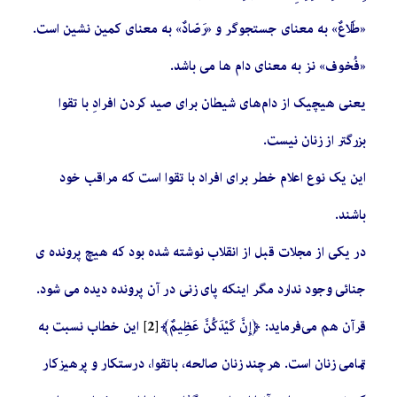
«طَلّاعٌ» به معنای جستجوگر و «رَصّادٌ» به معنای کمین نشین است.
«فُخوف» نز به معنای دام ها می باشد
.
یعنی هیچیک از دام‌های شیطان برای صید کردن افرادِ با تقوا
بزرگتر از زنان نیست
.
این یک نوع اعلام خطر برای افراد با تقوا است که مراقب خود
باشند
.
در یکی از مجلات قبل از انقلاب نوشته شده بود که هیچ پرونده ی
جنائی وجود ندارد مگر اینکه پای زنی در آن پرونده دیده می شود
.
قرآن هم می‌فرماید: ﴿إِنَّ كَيْدَكُنَّ عَظِيمٌ﴾
[2]
این خطاب نسبت به
تمامی زنان است. هرچند زنان صالحه، باتقوا، درستکار و پرهیزکار