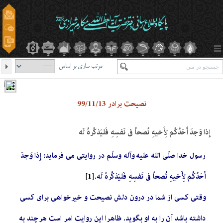
مرتب سازی بر اساس
نصیحت برادر 99/11/13
إِذا وَجدَ أَحَدُكُم لِأَخيه‌ِ نُصحاً في‌ نَفسِه‌ِ فَليَذكُرهُ لَه
رسول خدا صلّی الله علیه وآله وسلّم در روایتی می فرماید: إِذا وَجدَ
أَحَدُكُم لِأَخيه‌ِ نُصحاً في‌ نَفسِه‌ِ فَليَذكُرهُ لَه.
[1]
وقتی کسی از شما در درون دلش نصیحت و خیرخواهی برای کسی
داشته باشد آن را به او بگوید. ظاهرا این روایت امر است هرچند به