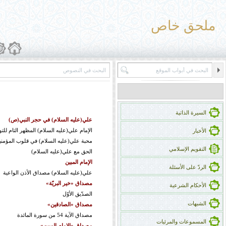
ملحق خاص
السيرة الذاتية
علي(عليه السلام) في حجر النبي(ص)
الإمام علي(عليه السلام) المظهر التام للتو
الأخبار
محبة علي(عليه السلام) في قلوب المؤمني
التقويم الإسلامي
الحق مع علي(عليه السلام)
الإمام المبین
الردّ على الأسئلة
علي(علیه السلام) مصداق الأذن الواعیة
مصداق «خیر البریّة»
الأحكام الشرعية
الصدّیق الأوّل
الشبهات
مصداق «الصادقین»
مصداق الآية 54 من سورة المائدة
المسموعات والمرئيات
مصداق «الإمام المبین»