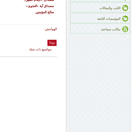
مصداق آية «النجوى»
الكتب والمقالات
صالح المؤمنین
المؤسسات التابعة
الهوامش:
مكاتب سماحته
Tags
مواضيع ذات صلة