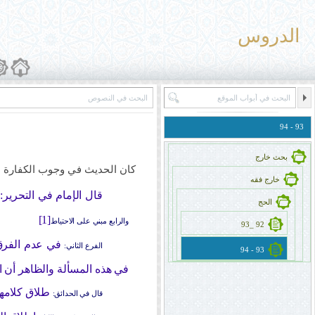
الدروس
93 - 94
بحث خارج
كان الحديث في وجوب الكفارة عل
خارج فقه
قال الإمام في التحرير: م
الحج
[1]
والرابع مبني على الاحتياط
92 _93
في عدم الفرق ب
الفرع الثاني:
93 - 94
في هذه المسألة والظاهر أن ا
طلاق كلامهم
قال في الحدائق: