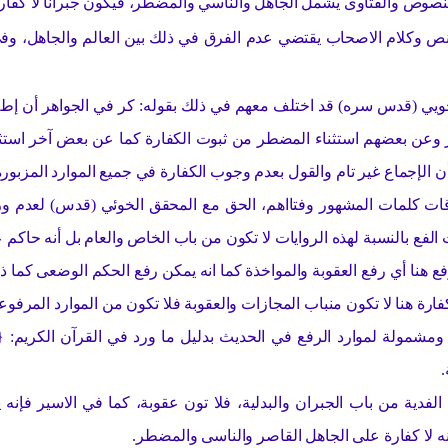
نصوص والفتاوى يشمل الجاهل والناسي والمضطر، فيكون جبرانا لا كفارة و
ص وكلام الاصحاب يقتضي عدم الفرق في ذلك بين العالم والجاهل، وفي
لخويي (قدس سره) قد اختلف معهم في ذلك بقوله: كر في الجواهر أن إطل
وعن بعضهم استثناء المضطر من ثبوت الكفارة كما عن بعض آخر استثناء 
ن الإجماع غير تام والقول بعدم وجوب الكفارة في جميع الموارد المزبورة ه
طلاقات كلمات المشهور وفتااهم، الحق مع المحقق الخوئي (قدس) لعدم
لفع بالنسبة لهذه الروايات لا تكون من باب الخاص والعام بل أنه حاكم ع
 هنا أي رفع العقوبة والمواخذة كما انه يمكن رفع الحكم الوضعى كما ذهب
رة هنا لا تكون منباب المجازات والعقوبة فلا تكون من الموارد المرفو
 ومشمولة لموارد الرفع في الحديث بدليل ما ورد في القرآن الكريم: {
.
الفدية من باب الجبران والبدلية، فلا تون عقوبة، كما في الاسير فإنه
نه لا كفارة على الجاهل القاصر والناسى والمضطر.