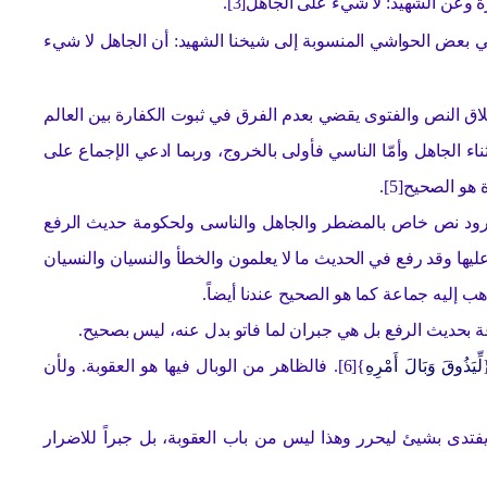
عن الشهيد: لا شيء على الجاهل[3].
 بعض الحواشي المنسوبة إلى شيخنا الشهيد: أن الجاهل لا شيء
اق النص والفتوى يقضي بعدم الفرق في ثبوت الكفارة بين العالم
الجاهل وأمّا الناسي فأولى بالخروج، وربما ادعي الإجماع على
و الصحيح[5].
 ورود نص خاص بالمضطر والجاهل والناسى ولحكومة حديث الرفع
ليها وقد رفع في الحديث ما لا يعلمون والخطأ والنسيان والنسيان
 إليه جماعة كما هو الصحيح عندنا أيضاً.
عة بحديث الرفع بل هي جبران لما فاتو بدل عنه، ليس بصحيح.
لِّيَذُوقَ وَبَالَ أَمْرِهِ
}[6]. فالظاهر من الوبال فيها هو العقوبة. ولأن
 يفتدى بشيئ ليحرر وهذا ليس من باب العقوبة، بل جبراً للاضرار