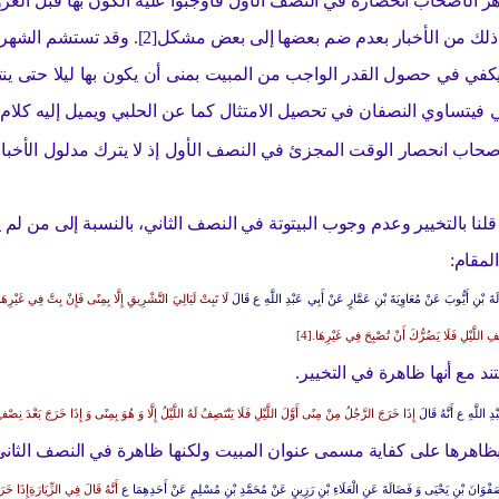
ر الأصحاب انحصاره في النصف الأول فأوجبوا عليه الكون بها قبل الغر
بار بعدم ضم بعضها إلى بعض مشكل[2]. وقد تستشم الشهرة من عبارته في خصوص وجوب ذلك في النصف الأول.
في في حصول القدر الواجب من المبيت بمنى أن يكون بها ليلا حتى ينت
 فيتساوي النصفان في تحصيل الامتثال كما عن الحلبي ويميل إليه كلام 
اب انحصار الوقت المجزئ في النصف الأول إذ لا يترك مدلول الأخبار 
قلنا بالتخيير وعدم وجوب البيتوتة في النصف الثاني، بالنسبة إلى من لم 
المقام:
َ بْنِ أَيُّوبَ عَنْ مُعَاوِيَةَ بْنِ عَمَّارٍ عَنْ أَبِي عَبْدِ اللَّهِ ع قَالَ
لَا تَبِتْ لَيَالِيَ
التَّشْرِيقِ إِلَّا بِمِنًى فَإِنْ بِتَّ فِي غَيْرِهَا
 اللَّيْلِ فَلَا يَضُرُّكَ أَنْ تُصْبِحَ فِي غَيْرِهَا.[4]
ند مع أنها ظاهرة في التخيير.
دِ اللَّهِ ع أَنَّهُ قَالَ
إِذَا خَرَجَ الرَّجُلُ مِنْ مِنًى أَوَّلَ اللَّيْلِ فَلَا يَنْتَصِفُ لَهُ اللَّيْلُ إِلَّا وَ هُوَ بِمِنًى وَ إِذَا خَرَجَ بَعْدَ نِصْفِ ا
بظاهرها على كفاية مسمى عنوان المبيت ولكنها ظاهرة في النصف الثاني
فْوَانَ بْنِ يَحْيَى وَ فَضَالَةَ عَنِ الْعَلَاءِ بْنِ رَزِينٍ عَنْ مُحَمَّدِ بْنِ مُسْلِمٍ عَنْ أَحَدِهِمَا ع
أَنَّهُ قَالَ فِي الزِّيَارَةِإِذَا 