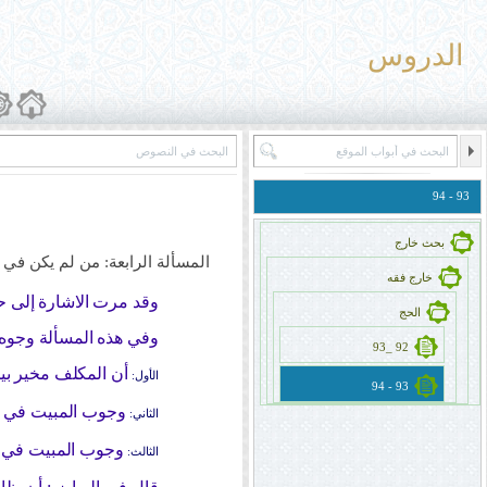
الدروس
93 - 94
بحث خارج
المسألة الرابعة: من لم يكن في 
خارج فقه
وقد مرت الاشارة إلى ح
الحج
وفي هذه المسألة وجوه:
92 _93
أن المكلف مخير بين
الأول:
93 - 94
وجوب المبيت في الن
الثاني:
وجوب المبيت في ال
الثالث: