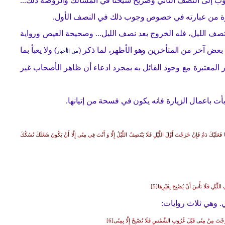
وب إلى النصف الثاني وصريح شيخنا في المسالك والروضة ذلك...
صف الليل، فله الخروج بعد نصف الليل... وصحيحة العيص ورواية
بعض آخر من المتأخرين وهو الأظهر، لما ذكر (
) ولا يعبأ بما
من الأخبار
المعتبرة مع وجود القائل به بمجرد ادعاء أن ظاهر الأصحاب غير
يأت باعمال الزيارة فانه يكون في فسحة من إتيانها.
 فَعَلَيْكَ دَمٌ فَإِنْ خَرَجْتَ أَوَّلَ اللَّيْلِ فَلَا يَنْتَصِفُ اللَّيْلُ إِلَّا وَ أَنْتَ فِي مِنًى إِلَّا أَنْ يَكُونَ شَغَلَكَ نُسُكُكَ
للَّيْلِ فَلَا بَأْسَ أَنْ يُصْبِحَ بِغَيْرِهَا[5]
. وهي ثلاث روايات:
خَرَجْتَ مِنْ مِنًى قَبْلَ غُرُوبِ الشَّمْسِ فَلَا تُصْبِحْ إِلَّا بِمِنًى[6]