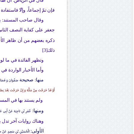
قال في الرياض: أن ظاه
فإن تمّ إجماعاً، وإلا
فاستفادة ذلك من الأخ
وقال صاحب المستند: يك
جعفر على كفاية النصف الثاني
ذكره بعضهم من أن ظاهر الأصح
ذلك[3]
وتظهر الفائدة في ما لو 
وأما الأخبار الواردة في 
منها: صحيحة
صَفْوَانَ وَ فَضَالَة
أَوْ قَدْ خَرَجْتَ مِنْ مَكَّةَ وَ إِنْ خَرَجْتَ بَعْدَ نِصْفِ
ولم يستند بها في المست
ومنها:
عْفَرِ بْنِ نَاجِيَةَ عَنْ أَبِي عَبْ
وهناك روايات آخر تدل 
الأولى:
الْحُسَيْنِ بْنِ سَعِيدٍ عَنْ صَ