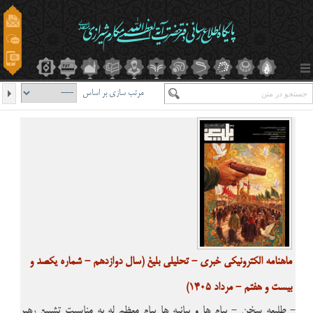
مرتب سازی بر اساس
ماهنامه الکترونیکی خبری - تحلیلی بلیغ (سال دوازدهم - شماره یکصد و
بیست و هفتم - مرداد 1405)
- طلیعه سخن - پیام ها و بیانیه ها پیام معظم له به مناسبت تشییع رهبر