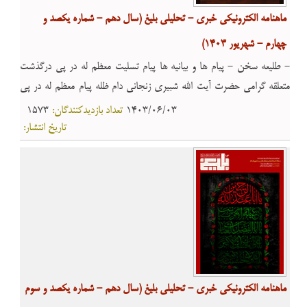
ماهنامه الکترونیکی خبری - تحلیلی بلیغ (سال دهم - شماره یکصد و
چهارم - شهریور 1403)
- طلیعه سخن - پیام ها و بیانیه ها پیام تسلیت معظم له در پی درگذشت
متعلقه گرامی حضرت آیت الله شبیری زنجانی دام ظله پیام معظم له در پی
شهادت جمعی از فرماندهان و مجاهدان جبهۀ مقاومت - مقاله صحّت ورود
1403/06/03
تعداد بازدیدکنندگان:
1573
خاندان اهل ‏بیت امام حسین علیه السلام به کربلا در اوّلین اربعین - معرفی
تاریخ انتشار:
کتاب سیری در کتاب «قاعده صحت و لاحرج» - معارف اسلامی «اربعین»
نماد «عشق بشریّت» به «اهل بیت علیهم السلام» - احکام شرعی احکام
ویژه پیاده روی اربعین
ماهنامه الکترونیکی خبری - تحلیلی بلیغ (سال دهم - شماره یکصد و سوم