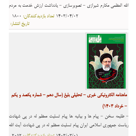
الله العظمی مکارم شیرازی - تصویرسازی - یادداشت ارزش خدمت به مردم
مشورت و حکمرانی اهمیت فریضۀ حج قواعد حفظ نظام اجتماعی - مقاله
1403/04/02
تعداد بازدیدکنندگان:
1800
آیات غدیر؛ آیـه تبلیغ - معرفی کتاب سیری در کتاب « قاعده لاضرر» -
تاریخ انتشار:
معارف اسلامی آثار و پیامدهای «مراء» و «جدال» - احکام شرعی احکام
حج
ماهنامه الکترونیکی خبری - تحلیلی بلیغ (سال دهم - شماره یکصد و یکم
- خرداد 1403)
- طلیعه سخن - پیام ها و بیانیه ها پیام تسلیت معظم له در پی شهادت
ریاست جمهوری اسلامی ایران پیام تسلیت معظم له در پی شهادت آیت الله
آل هاشم رحمت الله علیه پیام تسلیت معظم له در پی رحلت آیت الله شیخ
1403/03/01
تعداد بازدیدکنندگان:
2052