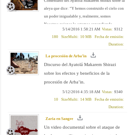
Comentario del Ayatolá Makarem Shirazi sobre la
aleya que dice: “Y hemos construido el cielo con
un poder inigualable y, realmente, somos
Nosotros quienes lo estamos expandiendo
5/14/2016 1:58:21 AM
Vistas:
9312
continuamente”.
180
SizeMulti:
10 MB
Fecha de emisión:
Duration:
La procesión de Arba’in
Discurso del Ayatolá Makarem Shirazi
sobre los efectos y beneficios de la
procesión de Arba’in.
5/12/2016 4:35:18 AM
Vistas:
9340
10
SizeMulti:
14 MB
Fecha de emisión:
Duration:
Zaria en Sangre
Un video documental sobre el ataque de