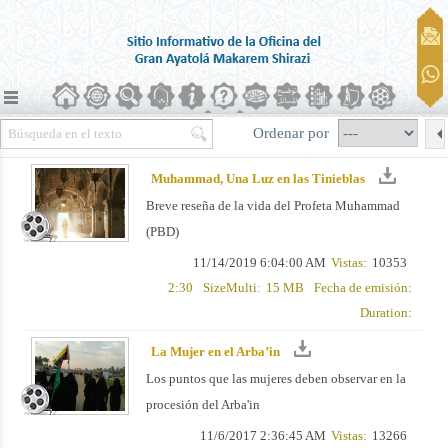
Ordenar por
Muhammad, Una Luz en las Tinieblas
Breve reseña de la vida del Profeta Muhammad
(PBD)
11/14/2019 6:04:00 AM
Vistas:
10353
2:30
SizeMulti:
15 MB
Fecha de emisión:
Duration:
La Mujer en el Arba’in
Los puntos que las mujeres deben observar en la
procesión del Arba'in
11/6/2017 2:36:45 AM
Vistas:
13266