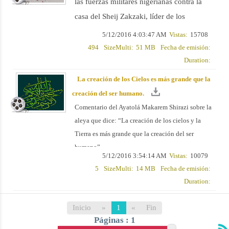
las fuerzas militares nigerianas contra la
casa del Sheij Zakzaki, líder de los
musulmanes shiítas de Nigeria y la
5/12/2016 4:03:47 AM
Vistas:
15708
masacre de los musulmanes shiítas en
494
SizeMulti:
51 MB
Fecha de emisión:
Duration:
Zaria.
La creación de los Cielos es más grande que la
creación del ser humano.
Comentario del Ayatolá Makarem Shirazi sobre la
aleya que dice: “La creación de los cielos y la
Tierra es más grande que la creación del ser
humano”.
5/12/2016 3:54:14 AM
Vistas:
10079
5
SizeMulti:
14 MB
Fecha de emisión:
Duration:
Inicio
»
1
«
Fin
Páginas : 1