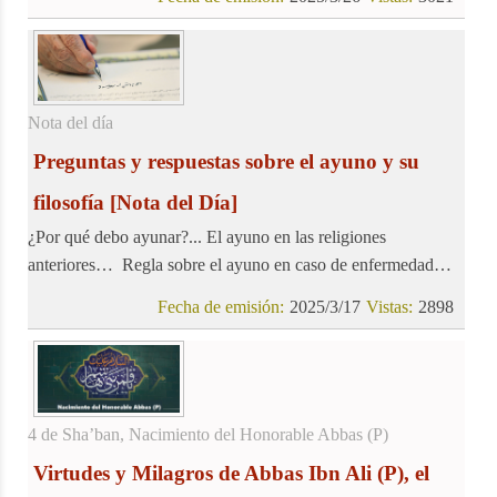
Líbano, participando activamente en la marcha del Día de
Quds, alzando su voz en condena de los crímenes de este
régimen ilegítimo.
Nota del día
Preguntas y respuestas sobre el ayuno y su
filosofía
[Nota del Día]
¿Por qué debo ayunar?... El ayuno en las religiones
anteriores… Regla sobre el ayuno en caso de enfermedad…
Fecha de emisión:
2025/3/17
Vistas:
2898
4 de Sha’ban, Nacimiento del Honorable Abbas (P)
Virtudes y Milagros de Abbas Ibn Ali (P), el