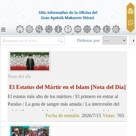
Ordenar por
Nota del día
El Estatus del Mártir en el Islam
[Nota del Día]
El estatus más alto de los mártires / El primero en entrar al
Paraíso / La gota de sangre más amada / La intercesión del
mártir / La mejor de las muertes / La recompensa de los
Fecha de emisión:
2026/7/15
Vistas:
765
mártires: Perdón y misericordia