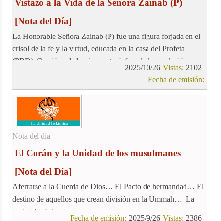
Vistazo a la Vida de la Señora Zainab (P)
[Nota del Día]
La Honorable Señora Zainab (P) fue una figura forjada en el
crisol de la fe y la virtud, educada en la casa del Profeta
(PBD). Creció en la luminosa atmósfera de la revelación,
2025/10/26
Vistas:
2102
nutriéndose del ejemplo de su madre Fátima (P) y aprendiendo
Fecha de emisión:
de la sabiduría de su padre Alí (P). Este artículo se adentra en
algunos de los innumerables milagros y virtudes que
adornaron la vida de esta noble dama.
Nota del día
El Corán y la Unidad de los musulmanes
[Nota del Día]
Aferrarse a la Cuerda de Dios… El Pacto de hermandad… El
destino de aquellos que crean división en la Ummah… La
secta triunfadora
Fecha de emisión:
2025/9/26
Vistas:
2386