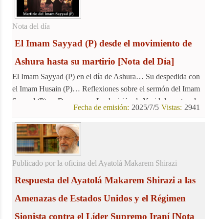
Nota del día
El Imam Sayyad (P) desde el movimiento de
Ashura hasta su martirio
[Nota del Día]
El Imam Sayyad (P) en el día de Ashura… Su despedida con
el Imam Husain (P)… Reflexiones sobre el sermón del Imam
Sayyad (P) en Damasco… La decisión de Yazid de matar al
Fecha de emisión:
2025/7/5
Vistas:
2941
Imam Sayyad (P)
Publicado por la oficina del Ayatolá Makarem Shirazi
Respuesta del Ayatolá Makarem Shirazi a las
Amenazas de Estados Unidos y el Régimen
Sionista contra el Líder Supremo Iraní
[Nota