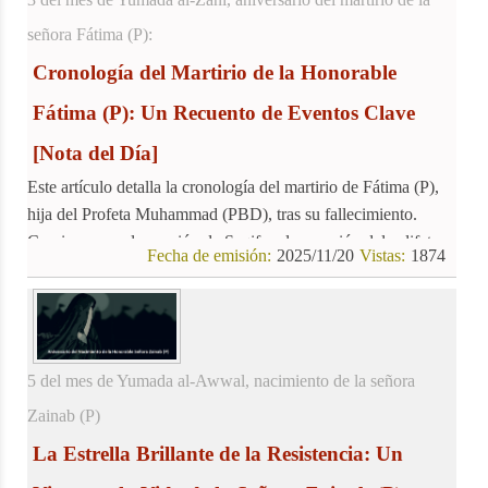
señora Fátima (P):
Cronología del Martirio de la Honorable
Fátima (P): Un Recuento de Eventos Clave
[Nota del Día]
Este artículo detalla la cronología del martirio de Fátima (P),
hija del Profeta Muhammad (PBD), tras su fallecimiento.
Comienza con la reunión de Saqifa y la sucesión del califato,
Fecha de emisión:
2025/11/20
Vistas:
1874
eventos que marcaron un cambio en la comunidad islámica y
afectaron a la familia del Profeta (PBD). El texto describe la
secuencia de eventos, incluyendo el fallecimiento del Profeta,
la reunión de Saqifa, la confiscación de Fadak, el ataque a la
casa de Fátima (P), su martirio y entierro secreto.
5 del mes de Yumada al-Awwal, nacimiento de la señora
Zainab (P)
La Estrella Brillante de la Resistencia: Un