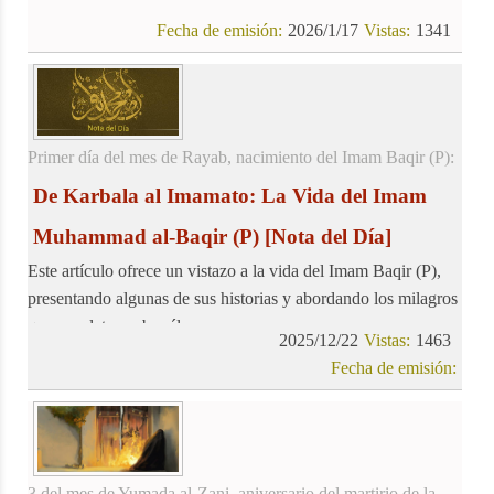
Fecha de emisión:
2026/1/17
Vistas:
1341
Primer día del mes de Rayab, nacimiento del Imam Baqir (P):
De Karbala al Imamato: La Vida del Imam
Muhammad al-Baqir (P)
[Nota del Día]
Este artículo ofrece un vistazo a la vida del Imam Baqir (P),
presentando algunas de sus historias y abordando los milagros
que se relatan sobre él.
2025/12/22
Vistas:
1463
Fecha de emisión:
3 del mes de Yumada al-Zani, aniversario del martirio de la