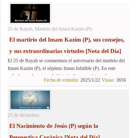
otorgando a las mujeres derechos individuales, sociales y
humanos que antes les eran negados. Las enseñanzas
islámicas, reflejadas en el Corán, promovieron un trato más
justo y respetuoso hacia las mujeres.
25 de Rayab, Martirio del Imam Kazim (P):
El martirio del Imam Kazim (P), sus consejos,
y sus extraordinarias virtudes
[Nota del Día]
El 25 de Rayab se conmemora el aniversario del martirio del
Imam Kazim (P), el séptimo Imam Infalible (P). En este
artículo, exploraremos la historia de su martirio, así como
Fecha de emisión:
2025/1/22
Vistas:
3656
algunos de sus valiosos consejos y extraordinarios milagros.
25 de diciembre:
El Nacimiento de Jesús (P) según la
Perspectiva Coránica
[Nota del Día]