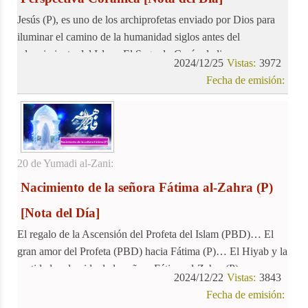
Jesús (P), es uno de los archiprofetas enviado por Dios para
iluminar el camino de la humanidad siglos antes del
advenimiento del Islam. El Sagrado Corán dedica una
2024/12/25
Vistas:
3972
considerable atención a la vida del Profeta Jesús (P),
Fecha de emisión:
revelando detalles de su existencia bendita. En sus versículos
se entrelazan la historia de la Virgen María, el milagroso
nacimiento de Jesús (P), y los momentos clave de la vida de
este noble profeta, ofreciendo una perspectiva única sobre su
legado.
20 de Yumadi al-Zani:
Nacimiento de la señora Fátima al-Zahra (P)
[Nota del Día]
El regalo de la Ascensión del Profeta del Islam (PBD)… El
gran amor del Profeta (PBD) hacia Fátima (P)… El Hiyab y la
castidad en la vida de la señora Fátima al-Zahra (P)
2024/12/22
Vistas:
3843
Fecha de emisión: