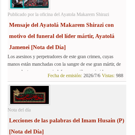
Publicado por la oficina del Ayatola Makarem Shirazi
Mensaje del Ayatolá Makarem Shirazi con
motivo del funeral del líder mártir, Ayatolá
Jamenei
[Nota del Día]
Los asesinos y perpetradores de este gran crimen, cuyas
manos están manchadas con la sangre de ese gran mártir, de
comandantes, personas indefensas y niños oprimidos, no
Fecha de emisión:
2026/7/6
Vistas:
988
quedarán inmunes al castigo divino. Esta sangre pura nunca
será olvidada, y la comunidad islámica, en el marco de los
principios del Islam y la ley, cumplirá con su deber de
reclamar justicia por la sangre de estos mártires.
Nota del día
Lecciones de las palabras del Imam Husain (P)
[Nota del Día]