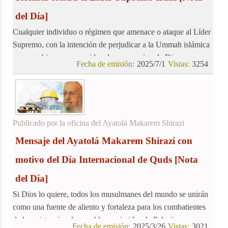
del Día]
Cualquier individuo o régimen que amenace o ataque al Líder
Supremo, con la intención de perjudicar a la Ummah islámica
y a su gobierno, es considerado un enemigo de Dios.
Fecha de emisión:
2025/7/1
Vistas:
3254
Publicado por la oficina del Ayatolá Makarem Shirazi
Mensaje del Ayatolá Makarem Shirazi con
motivo del Día Internacional de Quds
[Nota
del Día]
Si Dios lo quiere, todos los musulmanes del mundo se unirán
como una fuente de aliento y fortaleza para los combatientes
de la resistencia y los pueblos oprimidos de Palestina y
Fecha de emisión:
2025/3/26
Vistas:
3021