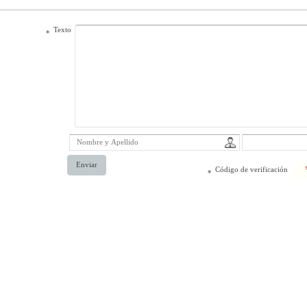
Texto
*
Enviar
Código de verificación
*