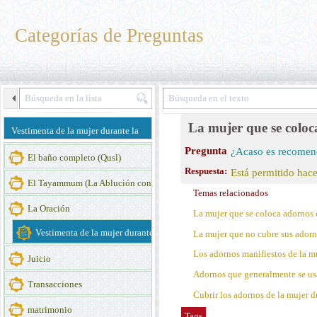
Categorías de Preguntas
La mujer que se coloc
Vestimenta de la mujer durante la
Pregunta
¿Acaso es recomend
oración
El baño completo (Qusl)
Respuesta:
Está permitido hace
El Tayammum (La Ablución con tierra)
Temas relacionados
La Oración
La mujer que se coloca adornos 
Vestimenta de la mujer durante la oración
La mujer que no cubre sus adorn
Los adornos manifiestos de la mu
Juicio
Adornos que generalmente se usan
Transacciones
Cubrir los adornos de la mujer d
matrimonio
Tags