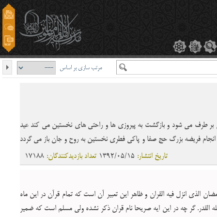
مرتب سازی بر اساس
تى بر طرف مى شود و بازگشت به پیروزى ها و راحتى هاى نخستین مى کند عید
ا انجام فریضه بزرگ حج صفا و پاکى فطرى نخستین به روح و جان باز مى گردد
تاریخ انتشار:
1392/05/15
تعداد بازدیدکنندگان:
17188
ن الذی انزل فیه القران و ظاهر این تعبیر آن است که تمام قرآن در این ماه
لیله القدر. گر چه در این ایه صریحا نام قران ذکر نشده ولى مسلم است که ضمیر