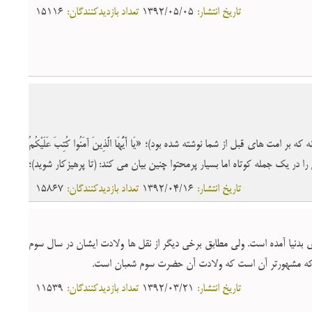
تاریخ انتشار:
1392/05/05
تعداد بازدیدکنندگان:
15116
هاى قبل از شما نوشته شده بود)؛ «یَا أَیُّهَا الَّذِینَ آمَنُوا كُتِبَ عَلَیْكُمُ
ت افرین را در یک جمله کوتاه اما بسیار پرمحتوا چنین بیان مى کند: (تا پرهیزکار شوید)؛
ها و همه ابعاد.
تاریخ انتشار:
1392/04/16
تعداد بازدیدکنندگان:
15867
بدنیا آمده است. ولى مطابق برخى دیگر از نقل ها ولادت ایشان در سال سوم
 که مشهورتر آن است که ولادت آن حضرت سوم شعبان است.
تاریخ انتشار:
1392/03/21
تعداد بازدیدکنندگان:
11539