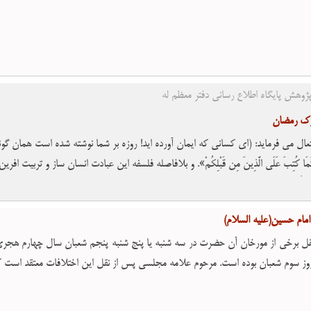
ناه به قران باز مى گردد و ابهام ظاهرى ان براى بیان عظمت و اهمیت ان است.
ژوهش پایگاه اطلاع رسانی دفتر معظم له
ارک رمضان
ل می فرماید: (اى کسانى که ایمان آورده اید! روزه بر شما نوشته شده است همان گونه که بر امت 
ُ كَمَا كُتِبَ عَلَی الَّذِینَ مِن قَبْلِكُمْ». و بلافاصله فلسفه این عبادت انسان ساز و تربی
كُمْ تَتَّقُونَ». آرى روزه عامل موثرى است براى پرورش روح تقوا و پرهیزگارى در تمام زمینه 
مام حسین(علیه السلام)
ل برخى از مورخان آن حضرت در سه شنبه یا پنج شنبه پنجم شعبان سال چهارم هجرى 
ز سوم شعبان بوده است. مرحوم علامه مجلسى پس از نقل این اختلافات معتقد است