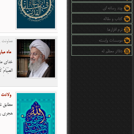
انا انزل
چند رسانه ای
کتاب و مقاله
نرم افزارها
موسسات وابسته
معاونت پ
دفاتر معظم له
ماه مب
خداى متعا
الصِّیَام
« لَعَلَّ
ولادت ا
مطابق نق
هجرى رو