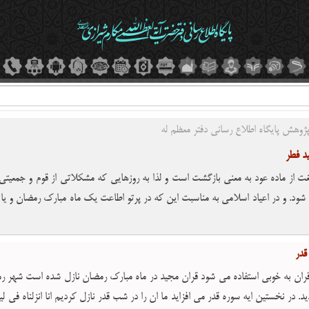
ژوهش پایگاه اطلاع رسانی دفتر معظم له
د فطر
غت از ماده عود به معنى بازگشت است و لذا به روزهایى که مشکلاتى از قوم و جمعی
شود. و در اعیاد اسلامى به مناسبت این که در پرتو اطاعت یک ماه مبارک رمضان و ی
 ها که بر خلاف فطرت است از میان مى رود عید گفته شده است.
قدر
قران به خوبى استفاده مى شود قران مجید در ماه مبارک رمضان نازل شده است شهر رمضا
ید. در نخستین ایه سوره قدر مى افزاید ما ان را در شب قدر نازل کردیم انا انزلناه فی 