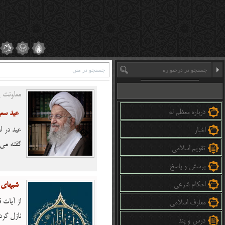
معاونت پ
درباره معظم له
عید سعی
عید در ل
اخبار
گفته مى 
تقویم اسلامی
و الودگى
پرسش و پاسخ
احکام شرعی
شبهای 
از آیات 
معارف اسلامی
نازل گرد
درس و پند