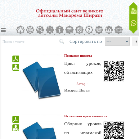
Сортировать по
Познание шиизма
Цикл уроков,
объясняющих
основы
Автор :
шиитского
Макарем Ширази
вероучения
Исламская нравственность
Сборник уроков
по исламской