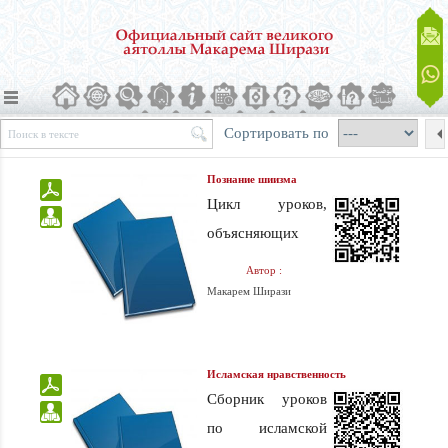
Сортировать по
Познание шиизма
Цикл уроков,
объясняющих
основы
Автор :
шиитского
Макарем Ширази
вероучения
Исламская нравственность
Сборник уроков
по исламской