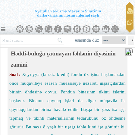
ırmaq
əsasında düz
Həddi-buluğa çatmayan fəhlənin diyəsinin
zamini
Sual :
Xeyriyyə (faizsiz kredit) fondu öz işinə başlamazdan
öncə müqaviləyə əsasən müəssisəyə nəzarəti inşaatçılardan
birinin öhdəsinə qoyur. Fondun binasının tikinti işlərini
başlayır. Binanın qaynaq işləri də digər müqavilə ilə
qaynaqçılardan birinə həvalə edilir. Başqa bir şəxs isə işçi
yaxşılığa dəvət və pislikdən çəkindirmək)
tapmaq və tikinti materiallarının tədarükünü öz öhdəsinə
götürür. Bu şəxs 8 yaşlı bir uşağı fəhlə kimi işə götürür ki,