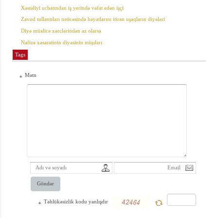
Xəstəliyi ucbatından iş yerində vəfat edən işçi
Zavod tullantıları nəticəsində həyatlarını itirən uşaqların diyələri
Diyə müalicə xərclərindən az olarsa
Nafizə xəsarətinin diyəsinin miqdarı
Tags
əsi
Mətn
*
 zərər
Göndər
Təhlükəsizlik kodu yanlışdır
*