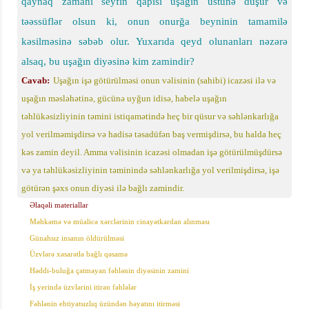
qaynaq zamanı seyfin qapısı uşağın üstünə düşür və
təəssüflər olsun ki, onun onurğa beyninin tamamilə
kəsilməsinə səbəb olur. Yuxarıda qeyd olunanları nəzərə
alsaq, bu uşağın diyəsinə kim zamindir?
Cavab:
Uşağın işə götürülməsi onun vəlisinin (sahibi) icazəsi ilə və
uşağın məsləhətinə, gücünə uyğun idisə, habelə uşağın
təhlükəsizliyinin təmini istiqamətində heç bir qüsur və səhlənkarlığa
yol verilməmişdirsə və hadisə təsadüfən baş vermişdirsə, bu halda heç
kəs zamin deyil. Amma vəlisinin icazəsi olmadan işə götürülmüşdürsə
və ya təhlükəsizliyinin təminində səhlənkarlığa yol verilmişdirsə, işə
götürən şəxs onun diyəsi ilə bağlı zamindir.
Əlaqəli materiallar
Məhkəmə və müalicə xərclərinin cinayətkardan alınması
Günahsız insanın öldürülməsi
Üzvlərə xəsarətlə bağlı qəsamə
Həddi-buluğa çatmayan fəhlənin diyəsinin zamini
İş yerində üzvlərini itirən fəhlələr
Fəhlənin ehtiyatsızlıq üzündən həyatını itirməsi