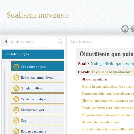
Qisas
Sualların mövzusu
Diyələr
Zəmanət
Diyə növləri
Qadınların diyəsi
Öldürülənin qan pulu
Can (ölüm) diyəsi
Qadınların diyəsi
Sual :
Xahiş edirik, qətlə yet
Can (ölüm) diyəsi
Cavab:
Diyə İlahi haqlardan biri
Bədən üzvlərinin diyəsi
Əlaqəli materiallar
Birinin hücum etdiyini sanıb onu qətl
Sınıqların diyəsi
Təmirçinin təhlükəsizlik qaydalarına d
Yaralamanın diyəsi
Ölümlə nəticələnən yol qəzasında azya
Zarafatla deyilən qara xəbər nəticəsi
Mənfəətin diyəsi
Müqəssir sürücünün və sərnişininin d
Ərş
Haram aylarda qətlin diyəsi
İnsan ölümündə bir neçə amilin müda
Başdan yaralanma