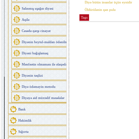
Diyə bütün insanlar üçün eynidir
Salınmış uşağın diyəsi
Öldürülənin qan pulu
Tags
Aqilə
Cəsədə qarşı cinayət
Diyənin beytul-maldan ödənilməsi
Diyəni bağışlamaq
Mənfəətin olmaması ilə əlaqədar zərər
Diyənin təqlizi
Diyə ödəməyin metodu
Diyəyə aid müxtəlif məsələlər
Bank
Həkimlik
Sığorta