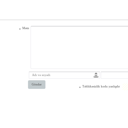
Mətn
*
Göndər
Təhlükəsizlik kodu yanlışdır
*