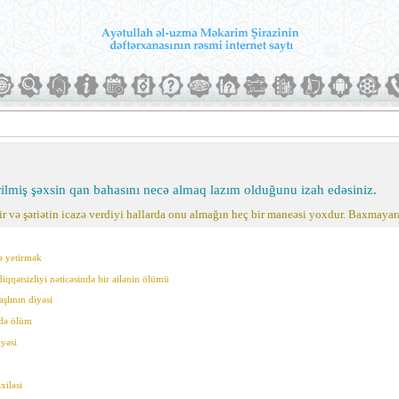
irilmiş şəxsin qan bahasını necə almaq lazım olduğunu izah edəsiniz.
dir və şəriətin icazə verdiyi hallarda onu almağın heç bir maneəsi yoxdur. Baxmayar
ə yetirmək
iqqətsizliyi nəticəsində bir ailənin ölümü
şlının diyəsi
ndə ölüm
iyəsi
xiləsi