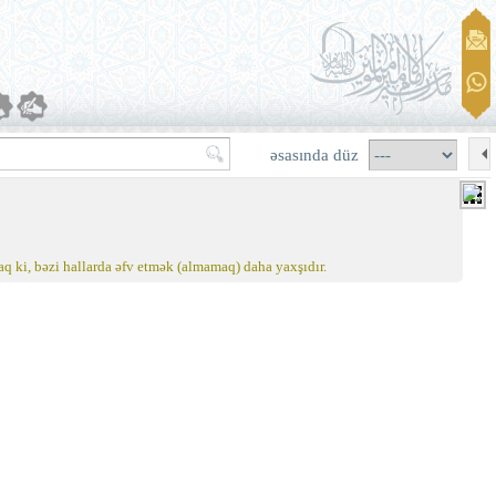
əsasında düz
aq ki, bəzi hallarda əfv etmək (almamaq) daha yaxşıdır.