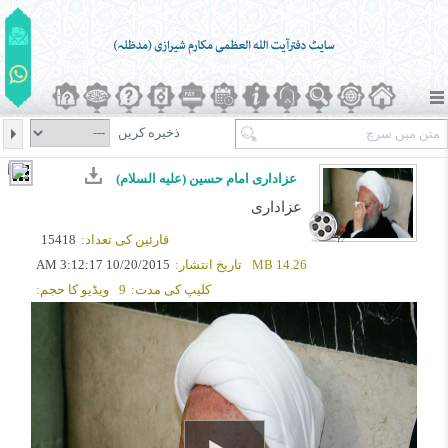
ذخیره کریں
عزاداری امام حسین (علیه السلام)
عزاداری
قارئین کی تعداد:
15418
14.26 MB
تاریخ انتشار:
10/20/2015 3:12:17 AM
کلیپ کی مدت:
9
ویڈیو کا حجم: