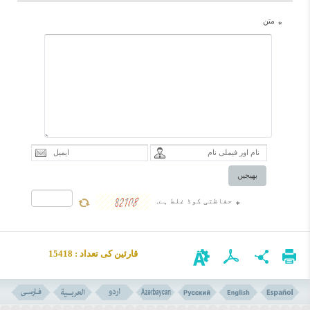
متن
*
بھیجیں
حفاظتی کوڈ غلط ہے.
*
قارئین کی تعداد : 15418