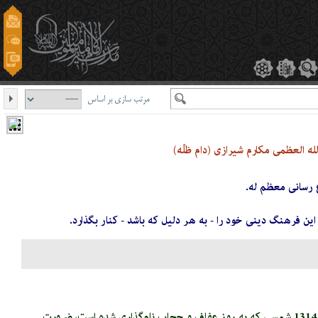
مرتب سازی بر اساس
العظمی مکارم شیرازی (دام ظلّه)
ع رسانی معظم له.
 فرهنگ دینى خود را - به هر دلیل که باشد - کنار بگذارد.
همزمان با 21 تیرماه، سالروز سرکوب خونین قیام مردم علیه کشف حجاب در مسجد گوهرشاد حرم رضوی در سال 1314 شمسی که به روز عفاف و حجاب نام‌گذاری شده است، ضرورت