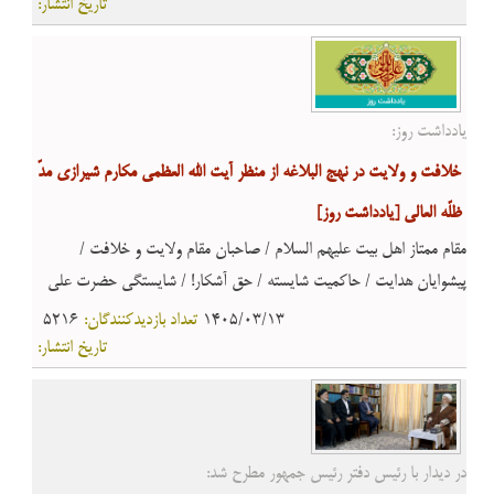
تاریخ انتشار:
یادداشت روز:
خلافت و ولایت در نهج البلاغه از منظر آیت الله العظمی مکارم شیرازی مدّ
ظلّه العالی
[یادداشت روز]
مقام ممتاز اهل بیت علیهم السلام / صاحبان مقام ولایت و خلافت /
پیشوایان هدایت / حاکمیت شایسته / حق آشکار! / شایستگی حضرت علی
علیه السلام برای خلافت / سرنوشت منحرفان از ولایت
1405/03/13
تعداد بازدیدکنندگان:
5216
تاریخ انتشار:
در دیدار با رئیس دفتر رئیس جمهور مطرح شد: