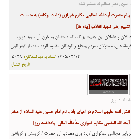
از سوی دفتر معظم له منتشر شد:
پیام حضرت آیت‌الله العظمی مکارم شیرازی (دامت برکاته) به مناسبت
تشییع رهبر شهید انقلاب
[پیام ها]
قاتلان و عاملان این جنایت بزرگ، که دستشان به خون آن شهید عزیز،
فرماندهان، مسئولان، مردم بیدفاع و کودکان مظلوم آلوده شده، از کیفر الهی
و مجازات عادلانه مصون نخواهند ماند و این خونهای پاک هرگز فراموش
1405/04/14
تعداد بازدیدکنندگان:
5048
نخواهد شد و امت اسلامی، در چارچوب موازین شرع و قانون، وظیفه خود را
تاریخ انتشار:
در خونخواهی این شهیدان دنبال خواهد کرد
یادداشت روز:
نقش ائمه علیهم السلام در احیای یاد و نام امام حسین علیه السلام از منظر
آیت الله العظمی مکارم شیرازی مدّ ظلّه العالی
[یادداشت روز]
برپایی مجالس سوگواری / یادآوری مصائب آن حضرت / گریستن و گریاندن