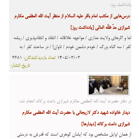
یادداشت روز:
درس‌هایی از مکتب امام باقر علیه السلام از منظر آیت الله العظمی مکارم
شیرازی مدّ ظلّه العالی
[یادداشت روز]
اما و اگرهای ولایت مداری / مواجهه خلاقانه / انتقاد و انتقادپذیری / ریشه
کفر / سه گناه بزرگ / خودم دشمن خودم / تاوان! / در ساحت کفر / به
اعمالت دل نبند / دو چهرگان
1405/03/03
تعداد بازدیدکنندگان:
3681
تاریخ انتشار:
در دفتر حضرت آیت الله العظمی مکارم شیرازی دامت برکاته انجام شد:
دیدار خانواده شهید دکتر لاریجانی با حضرت آیت الله العظمی مکارم
شیرازی دامت برکاته
[ديدارها]
از همان اوایل مشخص بود که ایشان گوهری است که قدرش به درستی