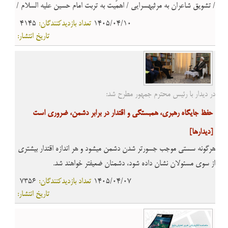
/ تشویق شاعران به مرثیهسرایی / اهمّیت به تربت امام حسین علیه السلام /
اهتمام ویژه به زیارت مرقد امام حسین علیه السلام
1405/04/10
تعداد بازدیدکنندگان:
4145
تاریخ انتشار:
در دیدار با رئیس محترم جمهور مطرح شد:
حفظ جایگاه رهبری، همبستگی و اقتدار در برابر دشمن، ضروری است
[ديدارها]
هرگونه سستی موجب جسورتر شدن دشمن میشود و هر اندازه اقتدار بیشتری
از سوی مسئولان نشان داده شود، دشمنان ضعیفتر خواهند شد.
1405/04/07
تعداد بازدیدکنندگان:
7356
تاریخ انتشار: