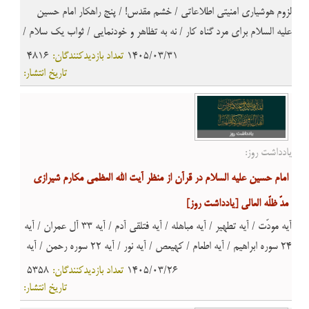
لزوم هوشیاری امنیتی اطلاعاتی / خشم مقدس! / پنج راهکار امام حسین
علیه السلام برای مرد گناه کار / نه به تظاهر و خودنمایی / ثواب یک سلام /
از وسیله تا هدف / کاری نکن وادار به پوزش شوی / پل عبور به سوی آخرت!
1405/03/31
تعداد بازدیدکنندگان:
4816
/ جزای کسی که صدای یاری امام علیه السلام را بشنود و بها ندهد / نقمت
تاریخ انتشار:
در چهره نعمت! / پیامبر صلّی الله علیه وآله وسلّم اینگونه بود
یادداشت روز:
امام حسین علیه السلام در قرآن از منظر آیت الله العظمی مکارم شیرازی
مدّ ظلّه العالی
[یادداشت روز]
آیه مودّت / آیه تطهیر / آیه مباهله / آیه فتلقی آدم / آیه 33 آل عمران / آیه
24 سوره ابراهیم / آیه اطعام / کهیعص / آیه نور / آیه 22 سوره رحمن / آیه
نفس مطمئنه / آیه ۲۳ سوره احزاب
1405/03/26
تعداد بازدیدکنندگان:
5358
تاریخ انتشار: