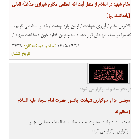
مقام شهید در اسلام از منظر آیت الله العظمی مکارم شیرازی مدّ ظلّه العالی
[یادداشت روز]
بالاترین مقام / آرزوی شهادت / اولین وارد بهشت / خدا را ستایشی گویم،
که مرا در صف شهیدان قرار دهد / محبوبترین قطره خون / شفاعت شهید /
برترین مرگها / حیات برزخی شهدا / پاداش‏ شهیدان‏ / آمرزش و رحمت /
1405/04/21
تعداد بازدیدکنندگان:
3438
رزق حسن / اهمیت آیین بزرگداشت شهدا
تاریخ انتشار:
در دفتر معظم له برگزار می شود:
مجلس عزا و سوگواری شهادت جانسوز حضرت امام سجاد علیه السلام
[معظم له]
به مناسبت شهادت حضرت امام سجاد علیه السلام مجلس عزا و
سوگواری
برگزار می گردد.