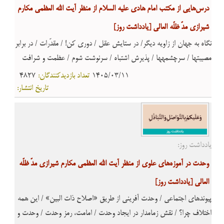
درس‌هایی از مکتب امام هادی علیه السلام از منظر آیت الله العظمی مکارم
شیرازی مدّ ظلّه العالی
[یادداشت روز]
نگاه به جهان از زاویه دیگر/ در ستایش عقل / دوری کن! / مقدّرات / در برابر
مصیبتها / سرچشمهها / پذیرش اشتباه / سرنوشت شوم / عظمت و شرافت
زمین کربلا / یاد مرگ
1405/03/11
تعداد بازدیدکنندگان:
4827
تاریخ انتشار:
یادداشت روز:
وحدت در آموزه‌های علوی از منظر آیت الله العظمی مکارم شیرازی مدّ ظلّه
العالی
[یادداشت روز]
پیوندهای اجتماعی / وحدت آفرینی از طریق «اصلاح ذات البین» / این همه
اختلاف چرا؟ / نقش زمامدار در ایجاد وحدت / امامت، رمز وحدت / وحدت و