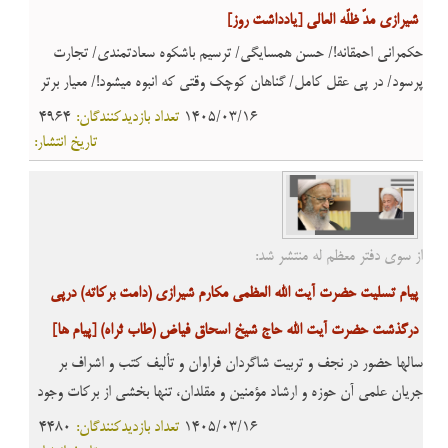
شیرازی مدّ ظلّه العالی
[یادداشت روز]
حکمرانی احمقانه!/ حسن همسایگی/ ترسیم باشکوه سعادتمندی/ تجارت
پرسود/ در پی عقل کامل/ گناهان‏ کوچک وقتی که انبوه‏ می‏شود!/ معیار برتر
1405/03/16
تعداد بازدیدکنندگان:
4964
تاریخ انتشار:
از سوی دفتر معظم له منتشر شد:
پیام تسلیت حضرت آیت الله العظمی مکارم شیرازی (دامت برکاته) درپی
درگذشت حضرت آیت الله حاج شیخ اسحاق فیاض (طاب ثراه)
[پیام ها]
سالها حضور در نجف و تربیت شاگردان فراوان و تألیف کتب و اشراف بر
جریان علمی آن حوزه و ارشاد مؤمنین و مقلدان، تنها بخشی از برکات وجود
این فقیه بود.
1405/03/16
تعداد بازدیدکنندگان:
4480