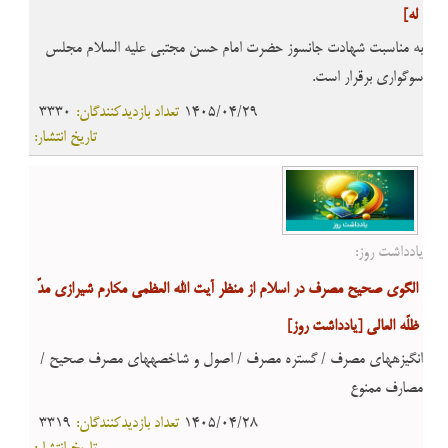
له]
به مناسبت شهادت جانسوز حضرت امام حسن مجتبی علیه السلام مجلس
سوگواری برقرار است.
1405/04/29
تعداد بازدیدکنندگان:
3330
تاریخ انتشار:
یادداشت روز:
الگوی صحیح مصرف در اسلام از منظر آیت الله العظمی مکارم شیرازی مدّ
ظلّه العالی
[یادداشت روز]
انگیزههای مصرف / گستره مصرف / اصول و شاخصههای مصرف صحیح /
مصارف ممنوع
1405/04/28
تعداد بازدیدکنندگان:
3319