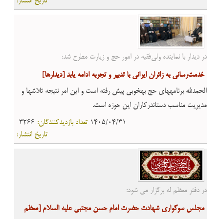
تاریخ انتشار:
در دیدار با نماینده ولی‌فقیه در امور حج و زیارت مطرح شد:
خدمت‌رسانی به زائران ایرانی با تدبیر و تجربه ادامه یابد
[ديدارها]
الحمدلله برنامههای حج بهخوبی پیش رفته است و این امر نتیجه تلاشها و
مدیریت مناسب دستاندرکاران این حوزه است.
1405/04/31
تعداد بازدیدکنندگان:
3266
تاریخ انتشار:
در دفتر معظم له برگزار می شود:
مجلس سوگواری شهادت حضرت امام حسن مجتبی علیه السلام
[معظم