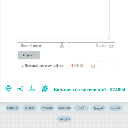
Даны ответы на
распространенную
критику со
стороны
ваххабизма.
Книга
Отправить
переведена на
многие языки,
Неверный проверочный код
*
включая
арабский,
Количество посещений : 574804
английский,
испанский,
урду, русский и
другие языки.