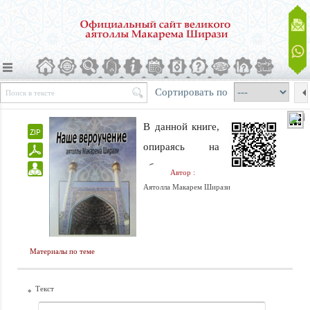
Сортировать по
В данной книге,
опираясь на
общепризнанную
Автор :
аргументацию,
Аятолла Макарем Ширази
вкратце
изложены
основные
Материалы по теме
аспекты
шиитского
Текст
*
вероучения.