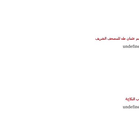
م عثمان طه للمصحف الشريف
undefin
ب النكاح4
undefin