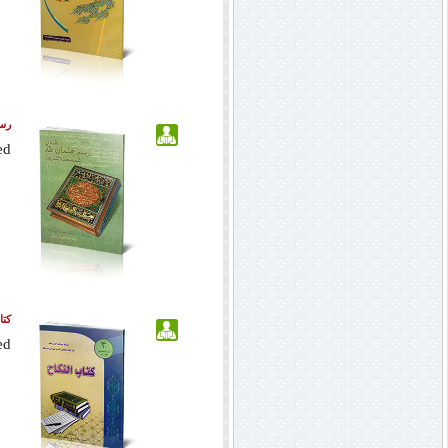
رس
ed
كتا
ed