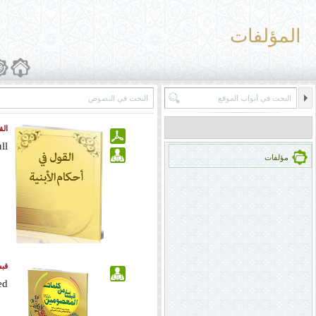
المؤلفات
الق
ll
مؤلفات
قبس
ed