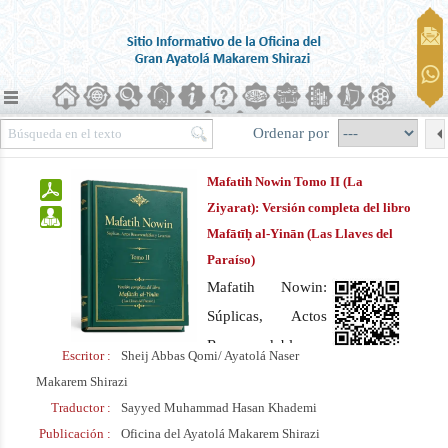
Ordenar por
Mafatih Nowin Tomo II (La
Ziyarat): Versión completa del libro
Mafātīḥ al‑Yinān (Las Llaves del
Paraíso)
Mafatih Nowin:
Súplicas, Actos
Recomendables y
Escritor :
Sheij Abbas Qomi/ Ayatolá Naser
Letanías. Versión
Makarem Shirazi
completa del libro
Traductor :
Sayyed Muhammad Hasan Khademi
“Mafātīḥ al‑Yinān”
Publicación :
Oficina del Ayatolá Makarem Shirazi