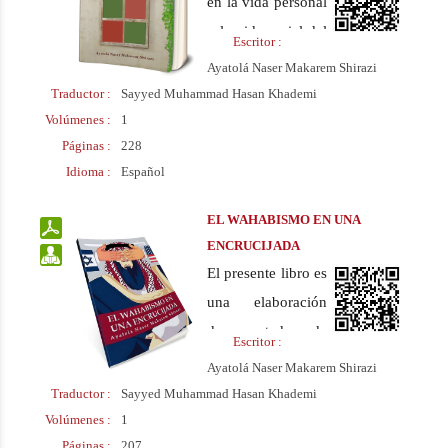
en la vida personal
y la vida social del
Escritor :
ser humano
Ayatolá Naser Makarem Shirazi
Traductor :
Sayyed Muhammad Hasan Khademi
Volúmenes :
1
Páginas :
228
Idioma :
Español
EL WAHABISMO EN UNA
ENCRUCIJADA
El presente libro es
una elaboración
documentada de
Escritor :
los orígenes,
Ayatolá Naser Makarem Shirazi
creencias y
Traductor :
Sayyed Muhammad Hasan Khademi
corrientes del
Volúmenes :
1
Páginas :
207
Wahabismo. El