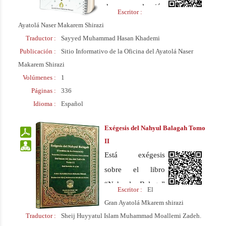
de una colección
Escritor :
de documentos
Ayatolá Naser Makarem Shirazi
auténticos y
Traductor :
Sayyed Muhammad Hasan Khademi
argumentos
Publicación :
Sitio Informativo de la Oficina del Ayatolá Naser
Makarem Shirazi
racionales, acerca
Volúmenes :
1
de la verdadera
Páginas :
336
Doctrina del Islam,
Idioma :
Español
para todo el
público, y
Exégesis del Nahyul Balagah Tomo
especialmente para
II
los jóvenes.
Está exégesis
sobre el libro
“Nahyul Balaga”
Escritor :
El
fue escrita por el
Gran Ayatolá Mkarem shirazi
Ayatolá Makarem
Traductor :
Sheij Huyyatul Islam Muhammad Moallemi Zadeh.