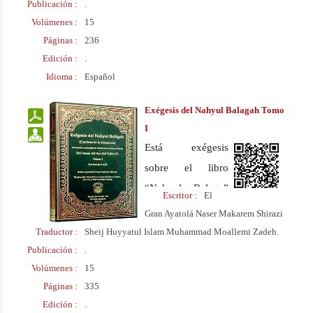
Shirazi y un grupo
Publicación :
.
Volúmenes :
15
de eruditos del
Páginas :
236
Seminario Islámico
Edición :
.
de Qom. Este libro
Idioma :
Español
se ha traducido al
español y el
Exégesis del Nahyul Balagah Tomo
idioma árabe.
I
Está exégesis
sobre el libro
“Nahyul Balaga”
Escritor :
El
fue escrita por el
Gran Ayatolá Naser Makarem Shirazi
Ayatolá Makarem
Traductor :
Sheij Huyyatul Islam Muhammad Moallemi Zadeh.
Shirazi y un grupo
Publicación :
.
Volúmenes :
15
de eruditos del
Páginas :
335
Seminario Islámico
Edición :
.
de Qom. Este libro