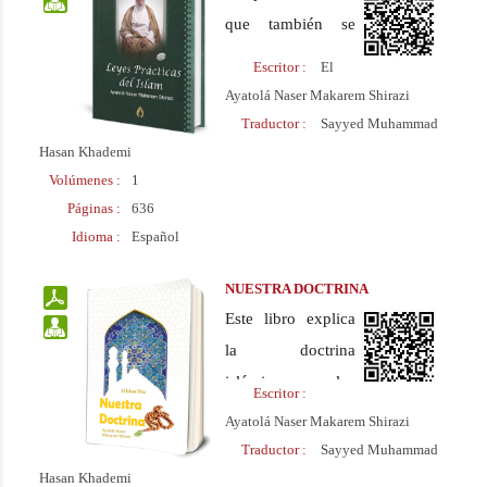
traducido al
que también se
español, Urdú y el
conoce como
Escritor :
El
idioma árabe.
“Risala ‘Amaliya”,
Ayatolá Naser Makarem Shirazi
contiene las fatwas
Traductor :
Sayyed Muhammad
y opiniones del
Hasan Khademi
Volúmenes :
1
Ayatolá Makarem
Páginas :
636
Shirazi sobre las
Idioma :
Español
leyes islámicas.
Este Libro se
NUESTRA DOCTRINA
puede usar como
Este libro explica
un manual para
la doctrina
que los
islámica en los
Escritor :
musulmanes
principios y ramas
Ayatolá Naser Makarem Shirazi
puedan acceder
de la religión,
Traductor :
Sayyed Muhammad
fácilmente a las
según la escuela
Hasan Khademi