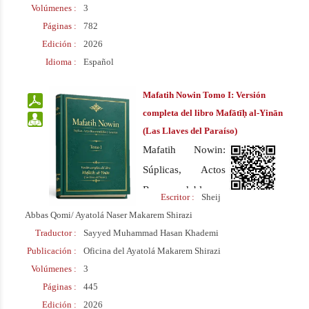
Volúmenes :
3
(Las Llaves del
Páginas :
782
Paraíso) Editado
Edición :
2026
bajo la supervisión
Idioma :
Español
del Ayatolá Naser
Makarem Shirazi
Mafatih Nowin Tomo I: Versión
completa del libro Mafātīḥ al‑Yinān
(Las Llaves del Paraíso)
Mafatih Nowin:
Súplicas, Actos
Recomendables y
Escritor :
Sheij
Letanías. Versión
Abbas Qomi/ Ayatolá Naser Makarem Shirazi
completa del libro
Traductor :
Sayyed Muhammad Hasan Khademi
“Mafātīḥ al‑Yinān”
Publicación :
Oficina del Ayatolá Makarem Shirazi
Volúmenes :
3
(Las Llaves del
Páginas :
445
Paraíso) Editado
Edición :
2026