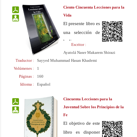
críticas sobre el
Ciento Cincuenta Lecciones para la
surgimiento del
Vida
extremismo en el
El presente libro es
Islam.
una selección de
hadices, con una
Escritor :
traducción fluida y
Ayatolá Naser Makarem Shirazi
una breve
Traductor :
Sayyed Muhammad Hasan Khademi
explicación, para
Volúmenes :
1
Páginas :
160
aquellos que
Idioma :
Español
desean conocer
mejor el Islam a
Cincuenta Lecciones para la
través de un
Juventud Sobre los Principios de la
estudio breve e
Fe
intensivo.
El objetivo de este
libro es disponer