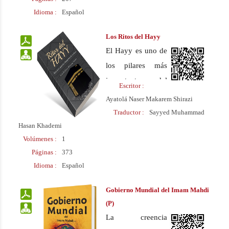
Idioma :
Español
autor en primer
lugar explica las
Los Ritos del Hayy
particularidades
El Hayy es uno de
del wahabismo
los pilares más
extremista, como
importantes del
Escritor :
la violencia
Islam y consiste en
Ayatolá Naser Makarem Shirazi
extrema, la
una serie de ritos y
Traductor :
Sayyed Muhammad
ideología
prácticas de
Hasan Khademi
Impuesta, el
Volúmenes :
1
adoración a Dios
fanatismo
Páginas :
373
durante la
excesivo, el
Idioma :
Español
peregrinación a la
desconocimiento
Ka’ba en La Meca.
Gobierno Mundial del Imam Mahdi
de los valores
Este libro es un
(P)
culturales, el
manual para los
La creencia
dogmatismo, la
peregrinos de La