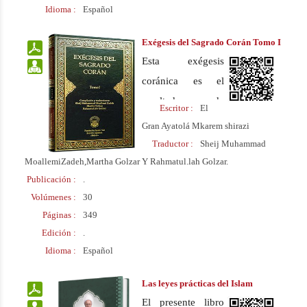
Idioma :
Español
se ha traducido al
español y el
Exégesis del Sagrado Corán Tomo I
idioma árabe.
Esta exégesis
coránica es el
resultado de
Escritor :
El
quince años de
Gran Ayatolá Mkarem shirazi
estudios y
Traductor :
Sheij Muhammad
esfuerzos del
MoallemiZadeh,Martha Golzar Y Rahmatul.lah Golzar.
Publicación :
.
Ayatolá Makarem
Volúmenes :
30
Shirazi con la
Páginas :
349
colaboración de un
Edición :
.
grupo de escritores
Idioma :
Español
del Seminario
Islámico de Qom.
Las leyes prácticas del Islam
Este libro se ha
El presente libro