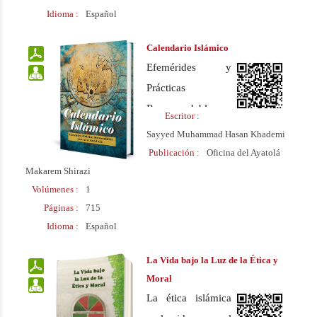
bajo la supervisión
Idioma :
Español
del Ayatolá Naser
Makarem Shirazi
Calendario Islámico
Efemérides y
Prácticas
Recomendables
Escritor :
para cada Día del
Sayyed Muhammad Hasan Khademi
Año
Publicación :
Oficina del Ayatolá
Makarem Shirazi
Volúmenes :
1
Páginas :
715
Idioma :
Español
La Vida bajo la Luz de la Ética y
Moral
La ética islámica