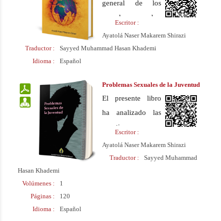
general de los
oposición contra
Meca, que les
musulmanes sobre
cualquier
Escritor :
explica cómo
el advenimiento
Ayatolá Naser Makarem Shirazi
fenómeno
realizar los ritos
del Imam Mahdi
Traductor :
Sayyed Muhammad Hasan Khademi
moderno, la
del Hayy, basado
(P)
Idioma :
Español
debilidad de la
en las fatwas y
lógica y la mala
Problemas Sexuales de la Juventud
juicios del Ayatola
interpretación de
El presente libro
Makarem Shirazi.
los conceptos
ha analizado las
coránicos.
cuestiones
Escritor :
Posteriormente, en
relacionadas con
Ayatolá Naser Makarem Shirazi
la segunda parte
las perversiones
Traductor :
Sayyed Muhammad
del libro menciona
sexuales y las
Hasan Khademi
ejemplos de obras
Volúmenes :
1
formas prácticas
escritas contra el
Páginas :
120
de prevenirlas y
wahabismo, y
Idioma :
Español
tratarlas.