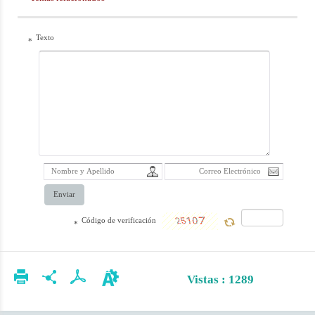
la Ka’ba en La
Meca. Este libro
Texto
*
es un manual
para los
peregrinos de La
Meca, que les
explica cómo
realizar los ritos
del Hayy, basado
Enviar
en las fatwas y
juicios del
Código de verificación
*
Ayatola
Makarem Shirazi.
Vistas : 1289