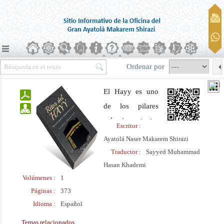
Ordenar por
El Hayy es uno
de los pilares
más importantes
Escritor :
del Islam y
Ayatolá Naser Makarem Shirazi
consiste en una
Traductor :
Sayyed Muhammad
serie de ritos y
Hasan Khademi
Volúmenes :
1
prácticas de
Páginas :
373
adoración a Dios
Idioma :
Español
durante la
peregrinación a
Temas relacionados