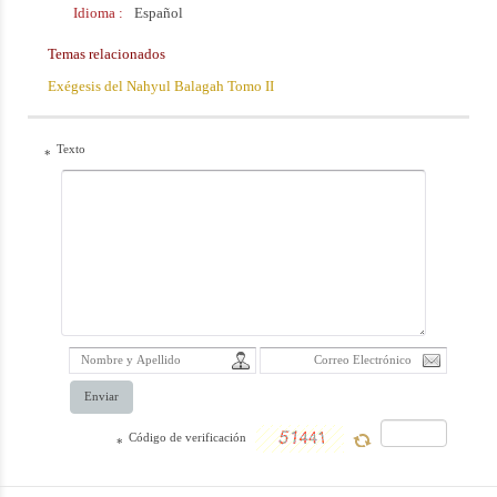
Idioma :
Español
Qom. Este libro
Temas relacionados
se ha traducido al
Exégesis del Nahyul Balagah Tomo II
español y el
idioma árabe.
Texto
*
Enviar
Código de verificación
*