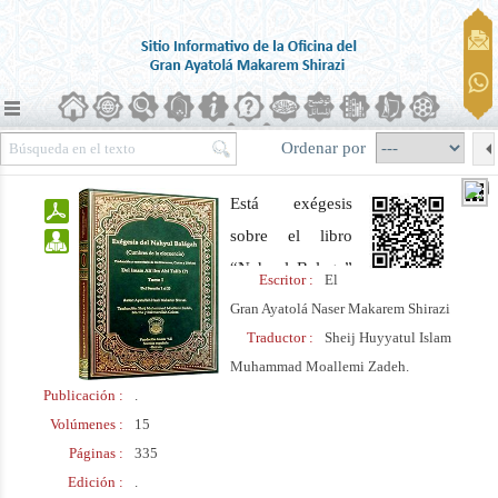
Ordenar por
Está exégesis
sobre el libro
“Nahyul Balaga”
Escritor :
El
fue escrita por el
Gran Ayatolá Naser Makarem Shirazi
Ayatolá
Traductor :
Sheij Huyyatul Islam
Makarem Shirazi
Muhammad Moallemi Zadeh.
Publicación :
.
y un grupo de
Volúmenes :
15
eruditos del
Páginas :
335
Seminario
Edición :
.
Islámico de