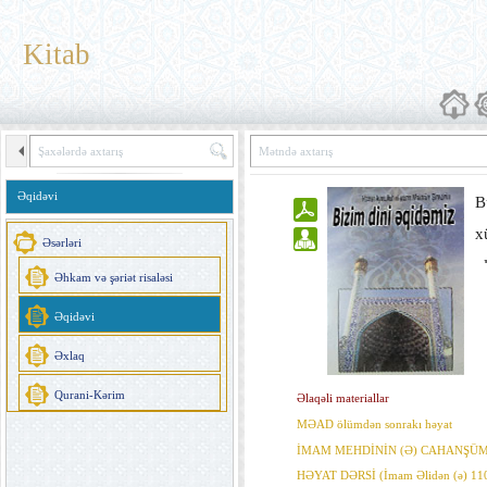
Kitab
Əqidəvi
B
x
Əsərləri
o
Əhkam və şəriət risaləsi
m
Əqidəvi
Y
Əxlaq
v
Qurani-Kərim
Əlaqəli materiallar
MƏAD ölümdən sonrakı həyat
İMAM MEHDİNİN (Ə) CAHANŞÜ
HƏYAT DƏRSİ (İmam Əlidən (ə) 110 i