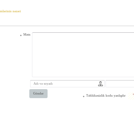
mlərinin nəzəri
Mətn
*
Göndər
Təhlükəsizlik kodu yanlışdır
*