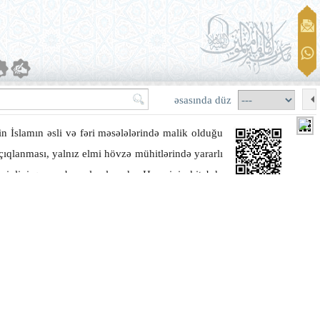
əsasında düz
n İslamın əsli və fəri məsələlərində malik olduğu
çıqlanması, yalnız elmi hövzə mühitlərində yararlı
ərinliyi qorunub saxlanılmışdır. Həmçinin kitabda
r çox sübut və dəlillərdən istifadə olunmamışdır.
nnə və əqli dəlillərə olduqca məhdud şəkildə yer