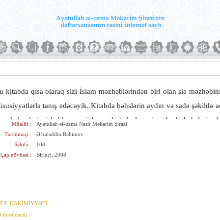
u kitabda qısa olaraq sizi İslam məzhəblərindən biri olan şiə məzhəbini
üsusiyyətlərlə tanış edəcəyik. Kitabda bəhslərin aydın və sadə şəkildə a
lan kəlmələrin işlədilməməsi, bununla belə lazımi midarda bəhslərin d
Müəllif :
Ayətullah əl-uzma Nasir Məkarim Şirazi
əqsəd, yalnız sizi şiə əqidəsilə tanış etməkdir. Elə bu səbəbdən də, bi
Tərcüməçi :
Əfzələddin Rəhimov
Səhifə :
108
alnız bir neçə yerdə imkan dairəsində Qurani-kərimdən bəzi ayələr, sü
Çap növbəsi :
Birinci, 2008
erilmişdir.
MUL HAKİMİYYƏTİ
brət dərsi)