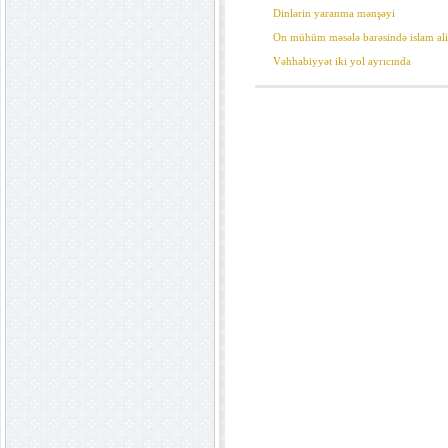
Dinlərin yaranma mənşəyi
On mühüm məsələ barəsində islam ali
Vəhhabiyyət iki yol ayrıcında