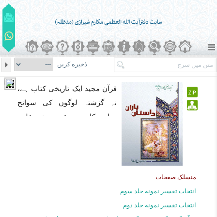
ذخیره کریں
قرآن مجید ایک تاریخى کتاب ہے،
نہ گزشتہ لوگوں کى سوانح
حیات کا مجموعہ،یہ نہ علوم
طبیعى نصاب ہے اور نہ زمین و
آسمان کے اسرار و رموز کو بیان
کرنے کى کتاب ہے بلکہ وہ کتاب
ہدایت ہے_ ہاں قرآن کریم میں
منسلک صفحات
چونکہ گزشتہ لوگوں خصوصاً
انتخاب تفسیر نمونه جلد سوم
انبیائے کرام اور اقوام و ملل کے
انتخاب تفسیر نمونه جلد دوم
عبرت ناک واقعات بیان ہوئے ہیں