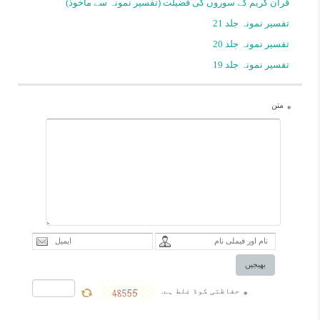
قرآن کریم کے سوروں کی فضیلت (تفسیر نمونہ سے ماخوذ)
جن میں سے بہت سے لوگ زمین
تفسیر نمونہ جلد 21
کے ایک عظیم حصہ پر حکومت
تفسیر نمونہ جلد 20
کرتے تھے اور اب ان کا نام و نشان
تفسیر نمونہ جلد 19
تک نہیں رہا، اور کائنات کے پُر
اسرار مخلوقات میںتوحید خدا اور
متن
*
معرفت اللہکے بہترین درس چھپے
ہوئے ہیں لہذا قرآن کریم نے اپنے
مخصوص انداز میں انھیں بیان کیا
ہے اور انسانى ہدایت کے لئے
موثر اور کامیاب نمونے بیان کئے
ہیں. مولف : حضرت آیت اللہ
العظمى مکارم شیرازى مدظلہ
بھیجیں
العالی مترجم : اقبال حیدر حیدری
حفاظتی کوڈ غلط ہے.
*